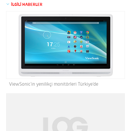
İLGİLİ HABERLER
ViewSonic’in yenilikçi monitörleri Türkiye’de