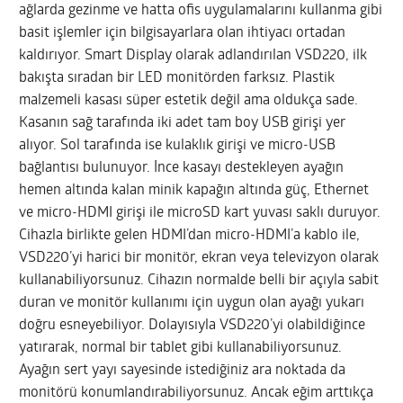
ağlarda gezinme ve hatta ofis uygulamalarını kullanma gibi
basit işlemler için bilgisayarlara olan ihtiyacı ortadan
kaldırıyor. Smart Display olarak adlandırılan VSD220, ilk
bakışta sıradan bir LED monitörden farksız. Plastik
malzemeli kasası süper estetik değil ama oldukça sade.
Kasanın sağ tarafında iki adet tam boy USB girişi yer
alıyor. Sol tarafında ise kulaklık girişi ve micro-USB
bağlantısı bulunuyor. İnce kasayı destekleyen ayağın
hemen altında kalan minik kapağın altında güç, Ethernet
ve micro-HDMI girişi ile microSD kart yuvası saklı duruyor.
Cihazla birlikte gelen HDMI’dan micro-HDMI’a kablo ile,
VSD220’yi harici bir monitör, ekran veya televizyon olarak
kullanabiliyorsunuz. Cihazın normalde belli bir açıyla sabit
duran ve monitör kullanımı için uygun olan ayağı yukarı
doğru esneyebiliyor. Dolayısıyla VSD220’yi olabildiğince
yatırarak, normal bir tablet gibi kullanabiliyorsunuz.
Ayağın sert yayı sayesinde istediğiniz ara noktada da
monitörü konumlandırabiliyorsunuz. Ancak eğim arttıkça