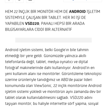
HEM 22 İNÇLİK BİR MONİTÖR HEM DE
ANDROID
İŞLETİM
SİSTEMİYLE ÇALIŞAN BİR TABLET. HER İKİ İŞİ DE
YAPABİLEN
VSD220
, PAHALI HEPSİ BİR ARADA
BİLGİSAYARLARA CİDDİ BİR ALTERNATİF
Android işletim sistemi, belki Google’ın bile tahmin
etmediği bir yere geldi. Günümüzde yalnızca akıllı
telefonlarda değil, tablet, medya oynatıcı ve dijital
fotoğraf makinelerinde dahi kullanılıyor. Android’in en
yeni kullanım alanı ise monitörler. Görüntüleme teknolojisi
üzerine ürünleriyle tanıdığımız ve ABD’de pazar lideri
konumunda olan ViewSonic, 22 inçlik monitörüne Android
işletim sistemi yükledi ve monitörün aynı zamanda dev bir
tablet olarak kullanılabilmesini sağladı.
VSD220 adını
taşıyan monitör, bu haliyle internette sörf yapma, sosyal