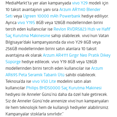
MediaMarkt’ta yer alan kampanyada
vivo Y29
modeli için
10 taksit avantajının yanı sıra
Arzum AR1140 Blender
Seti
veya
Ugreen 10000 mAh Powerbank
hediye ediliyor.
Ayrıca
vivo Y19S
8GB veya 128GB modellerinden birini
tercih eden kullanıcılar ise
Revlon RVDR5823 Hızlı ve Hafif
Saç Kurutma Makinesine
sahip olabilecek. vivo’nun Vatan
Bilgisayar’daki kampanyasında da vivo Y29 8GB veya
256GB modellerinden birini satın alanlara 10 taksit
avantajına ek olarak
Arzum AR4111 Gırgır Neo Pratik Dikey
Süpürge
hediye edilecek. vivo Y19 8GB veya 128GB
modellerinden birini tercih eden kullanıcılar ise
Arzum
AR695 Peta Seramik Tabanlı Ütü
sahibi olabilecek.
Teknosa’da ise
vivo V50 Lite
modelini satın alan
kullanıcılar
Philips BHD50000 Saç Kurutma Makinesi
hediyesi ile Anneler Günü’nü daha da özel hale getirecek.
Siz de Anneler Günü’nde annenize vivo’nun kampanyaları
ile hem teknolojik hem de kullanışlı hediyeler alabilirsiniz.
Kampanyalar stoklarla sınırlıdır.”