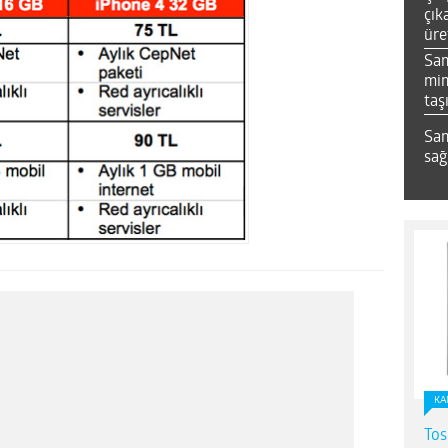
çık
üre
Sa
mim
taş
Sam
sağ
KA
Tos