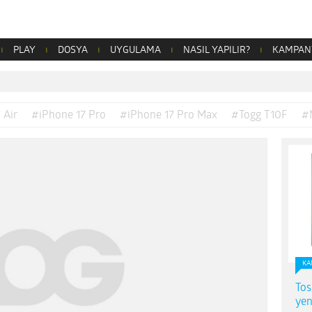
PLAY
DOSYA
UYGULAMA
NASIL YAPILIR?
KAMPAN
 Air
#iPhone 17 Pro
#iPhone 17 Pro Max
#Togg T10F
#
KA
Tos
yen