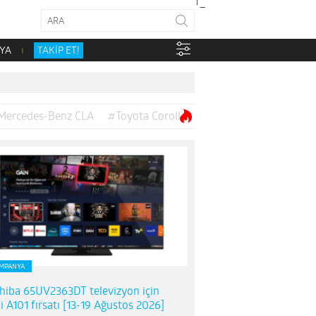
YA
TAKİP ET!
Mercedes-Benz CLA
#Toyota Corolla
MPANYA
hiba 65UV2363DT televizyon için
i A101 fırsatı [13-19 Ağustos 2026]