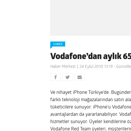
HABER
Vodafone’dan aylık 65
Haber Merkezi
24 Eylül 2010 13:19
- Güncelle
Ve nihayet iPhone Türkiye’de. Bugünden 
farklı teknoloji mağazalarından satın al
tüketicilere sunuyor. iPhone’u Vodafon
avantajlardan da yararlanabiliyor. Vodaf
hizmetler sunuyor. Üyeler kendilerine öz
Vodafone Red Team üyeleri, müşterilerin 