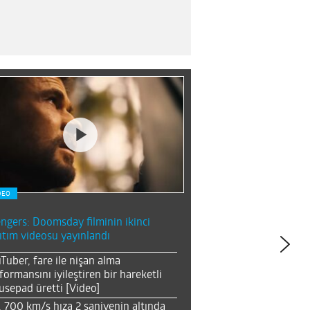
DEO
ngers: Doomsday filminin ikinci
ıtım videosu yayınlandı
Tuber, fare ile nişan alma
formansını iyileştiren bir hareketli
sepad üretti [Video]
, 700 km/s hıza 2 saniyenin altında