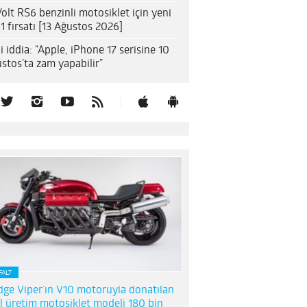
olt RS6 benzinli motosiklet için yeni
1 fırsatı [13 Ağustos 2026]
i iddia: “Apple, iPhone 17 serisine 10
stos’ta zam yapabilir”
FALT
ge Viper’ın V10 motoruyla donatılan
l üretim motosiklet modeli 180 bin