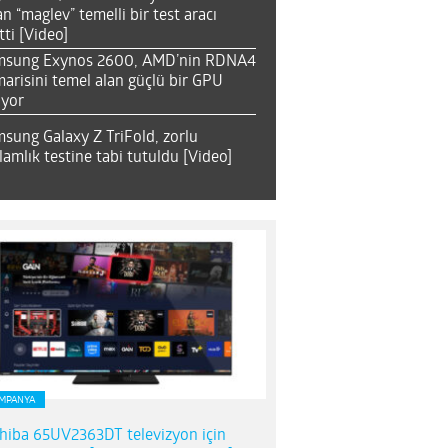
an “maglev” temelli bir test aracı
tti [Video]
msung Exynos 2600, AMD’nin RDNA4
arisini temel alan güçlü bir GPU
ıyor
sung Galaxy Z TriFold, zorlu
lamlık testine tabi tutuldu [Video]
MPANYA
hiba 65UV2363DT televizyon için