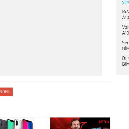
yen
ReV
A10
Vol
A10
Sen
BİM
Dij
BİM
NDER