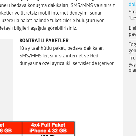
dol
ne’u bedava konuşma dakikaları, SMS/MMS ve sınırsız
Sma
 Paketler ve ücretsiz mobil internet deneyimi sunan
“Le
 üzere iki paket halinde tüketicilerle buluşturuyor.
Ele
aylı bilgileri aşağıda görebilirisiniz.
pay
KONTRATLI PAKETLER
Tog
18 ay taahhütlü paket; bedava dakikalar,
gen
SMS/MMS’ler, sınırsız internet ve Red
Tru
dünyasına özel ayrıcalıklı servisler de içeriyor.
yaş
ola