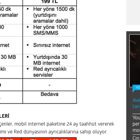
Vİ
Ave
tan
LERİ
You
per
eçenler, mobil internet paketine 24 ay taahhüt vererek
mou
imi ve Red dünyasının ayrıcalıklarına sahip oluyor.
Çin