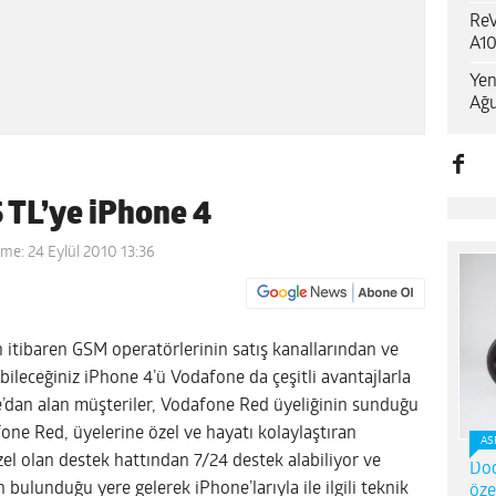
ReV
A10
Yen
Ağu
 TL’ye iPhone 4
me: 24 Eylül 2010 13:36
itibaren GSM operatörlerinin satış kanallarından ve
abileceğiniz iPhone 4’ü Vodafone da çeşitli avantajlarla
e’dan alan müşteriler, Vodafone Red üyeliğinin sunduğu
one Red, üyelerine özel ve hayatı kolaylaştıran
AS
el olan destek hattından 7/24 destek alabiliyor ve
Dod
bulunduğu yere gelerek iPhone’larıyla ile ilgili teknik
öze