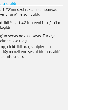
ara satıldı
rt #2’nin özel reklam kampanyası
vent Tuna” ile son buldu
ktrikli Smart #2 için yeni fotoğraflar
laşıldı
g’un servis noktası sayısı Türkiye
elinde 58’e ulaştı
mp, elektrikli araç sahiplerinin
adığı menzil endişesini bir “hastalık”
rak nitelendirdi