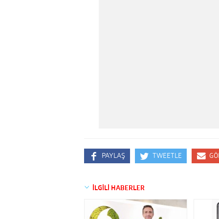
PAYLAŞ
TWEETLE
GÖ
İLGİLİ HABERLER