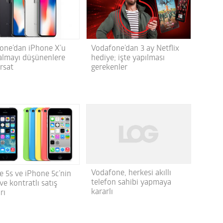
one’dan iPhone X’u
Vodafone’dan 3 ay Netflix
 almayı düşünenlere
hediye; işte yapılması
ırsat
gerekenler
Vodafone, herkesi akıllı
e 5s ve iPhone 5c’nin
telefon sahibi yapmaya
ve kontratlı satış
kararlı
rı