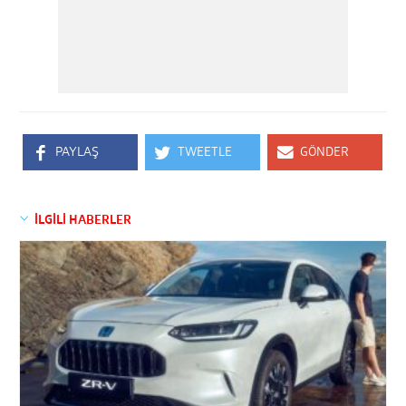
PAYLAŞ
TWEETLE
GÖNDER
İLGİLİ HABERLER