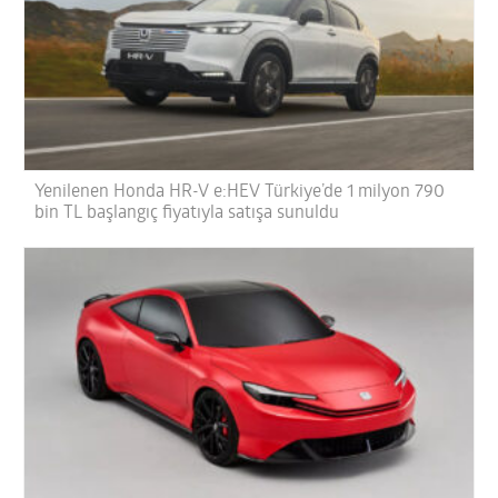
Yenilenen Honda HR-V e:HEV Türkiye’de 1 milyon 790
bin TL başlangıç fiyatıyla satışa sunuldu