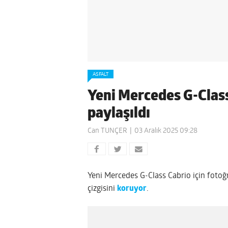
ASFALT
Yeni Mercedes G-Class
paylaşıldı
Can TUNÇER
03 Aralık 2025 09:28
Yeni Mercedes G-Class Cabrio için fotoğra
çizgisini
koruyor
.