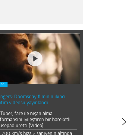
DEO
ngers: Doomsday filminin ikinci
ıtım videosu yayınlandı
Tuber, fare ile nişan alma
formansını iyileştiren bir hareketli
sepad üretti [Video]
, 700 km/s hıza 2 saniyenin altında