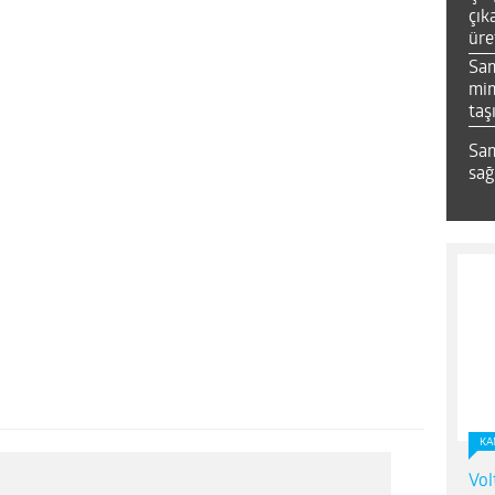
çık
üre
Sa
mim
taş
Sam
sağ
KA
Vol