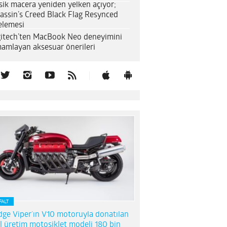
sik macera yeniden yelken açıyor;
assin’s Creed Black Flag Resynced
elemesi
itech’ten MacBook Neo deneyimini
amlayan aksesuar önerileri
FALT
ge Viper’ın V10 motoruyla donatılan
l üretim motosiklet modeli 180 bin