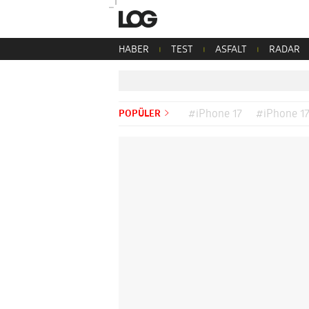
HABER
TEST
ASFALT
RADAR
POPÜLER
#iPhone 17
#iPhone 17