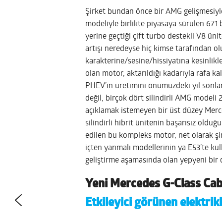
Şirket bundan önce bir AMG gelişmesiyl
modeliyle birlikte piyasaya sürülen 671 b
yerine geçtiği çift turbo destekli V8 ü
artışı neredeyse hiç kimse tarafından o
karakterine/sesine/hissiyatına kesinlikl
olan motor, aktarıldığı kadarıyla rafa ka
PHEV’in üretimini önümüzdeki yıl sonlan
değil, birçok dört silindirli AMG modeli
açıklamak istemeyen bir üst düzey Merc
silindirli hibrit ünitenin başarısız olduğ
edilen bu kompleks motor, net olarak şi
içten yanmalı modellerinin ya E53’te kulla
geliştirme aşamasında olan yepyeni bir d
Yeni Mercedes G-Class Cabri
Etkileyici görünen elektrik