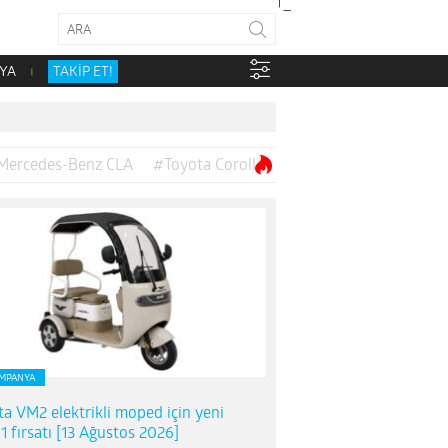
YA
TAKİP ET!
Mercedes-Benz CLA
#Toyota Corolla
MPANYA
ta VM2 elektrikli moped için yeni
1 fırsatı [13 Ağustos 2026]