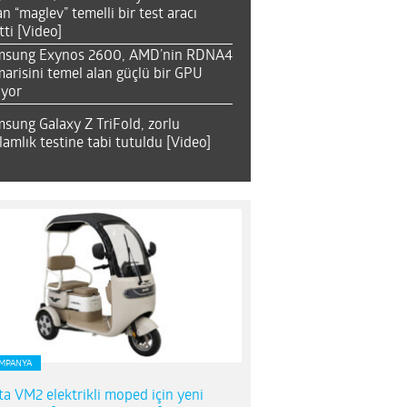
an “maglev” temelli bir test aracı
tti [Video]
msung Exynos 2600, AMD’nin RDNA4
arisini temel alan güçlü bir GPU
ıyor
sung Galaxy Z TriFold, zorlu
lamlık testine tabi tutuldu [Video]
MPANYA
ta VM2 elektrikli moped için yeni