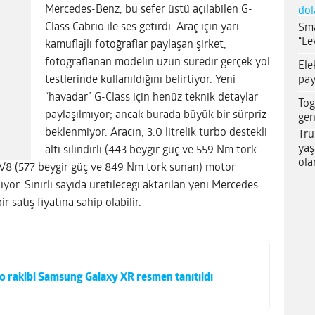
Mercedes-Benz, bu sefer üstü açılabilen G-
dol
Class Cabrio ile ses getirdi. Araç için yarı
Sma
“Le
kamuflajlı fotoğraflar paylaşan şirket,
fotoğraflanan modelin uzun süredir gerçek yol
Ele
pay
testlerinde kullanıldığını belirtiyor. Yeni
“havadar” G-Class için henüz teknik detaylar
Tog
paylaşılmıyor; ancak burada büyük bir sürpriz
gen
beklenmiyor. Aracın, 3.0 litrelik turbo destekli
Tru
yaş
altı silindirli (443 beygir güç ve 559 Nm tork
ola
li V8 (577 beygir güç ve 849 Nm tork sunan) motor
iyor. Sınırlı sayıda üretileceği aktarılan yeni Mercedes
 satış fiyatına sahip olabilir.
o rakibi Samsung Galaxy XR resmen tanıtıldı