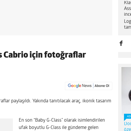
Kla
Ass
inc
Log
tam
 Cabrio için fotoğraflar
flar paylaşıldı. Yakında tanıtılacak araç, ikonik tasarım
AS
En son “Baby G-Class” olarak isimlendirilen
Dod
ufak boyutlu G-Class ile gündeme gelen
öze