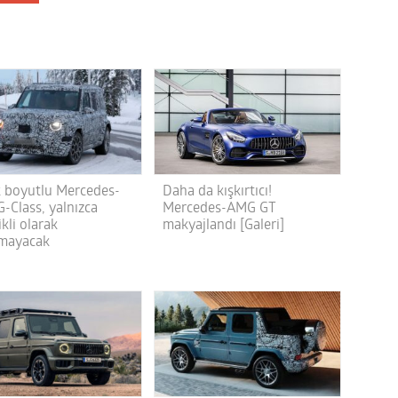
 boyutlu Mercedes-
Daha da kışkırtıcı!
-Class, yalnızca
Mercedes-AMG GT
ikli olarak
makyajlandı [Galeri]
mayacak