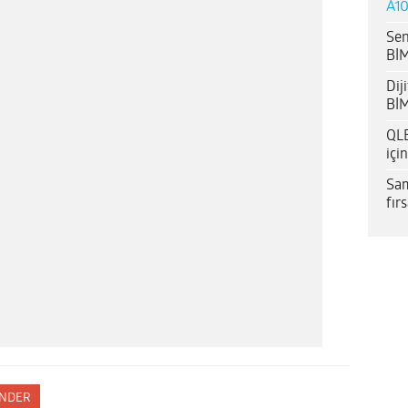
A10
Sen
BİM
Dij
BİM
QLE
içi
Sam
fır
NDER