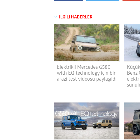
İLGİLİ HABERLER
Elektrikli Mercedes G580
Küçük
with EQ technology için bir
Benz G
arazi test videosu paylaşıldı
elektr
sunul