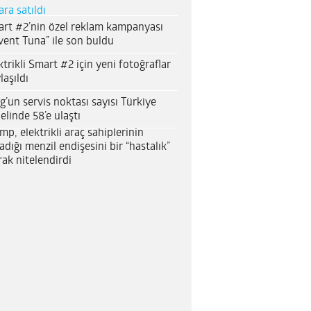
ara satıldı
rt #2’nin özel reklam kampanyası
vent Tuna” ile son buldu
ktrikli Smart #2 için yeni fotoğraflar
laşıldı
g’un servis noktası sayısı Türkiye
elinde 58’e ulaştı
mp, elektrikli araç sahiplerinin
adığı menzil endişesini bir “hastalık”
rak nitelendirdi