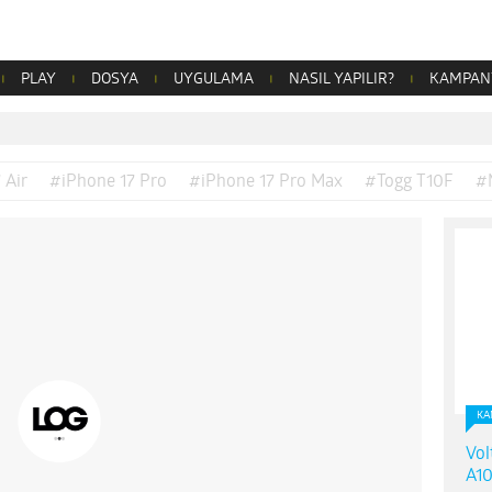
PLAY
DOSYA
UYGULAMA
NASIL YAPILIR?
KAMPAN
 Air
#iPhone 17 Pro
#iPhone 17 Pro Max
#Togg T10F
#
KA
Vol
A10