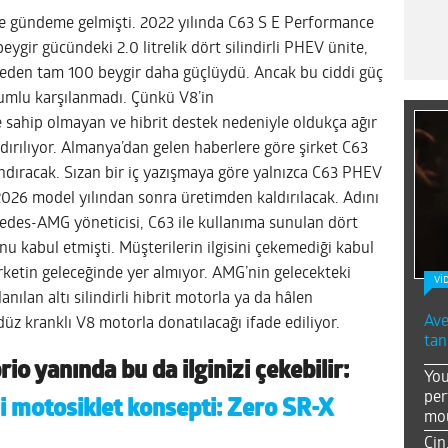
e gündeme gelmişti. 2022 yılında C63 S E Performance
eygir gücündeki 2.0 litrelik dört silindirli PHEV ünite,
niteden tam 100 beygir daha güçlüydü. Ancak bu ciddi güç
lumlu karşılanmadı. Çünkü V8’in
e sahip olmayan ve hibrit destek nedeniyle oldukça ağır
ldırılıyor. Almanya’dan gelen haberlere göre şirket C63
dıracak. Sızan bir iç yazışmaya göre yalnızca C63 PHEV
 2026 model yılından sonra üretimden kaldırılacak. Adını
edes-AMG yöneticisi, C63 ile kullanıma sunulan dört
unu kabul etmişti. Müşterilerin ilgisini çekemediği kabul
rketin geleceğinde yer almıyor. AMG’nin gelecekteki
Vİ
nılan altı silindirli hibrit motorla ya da hâlen
Ave
üz kranklı V8 motorla donatılacağı ifade ediliyor.
tan
o yanında bu da ilginizi çekebilir:
You
per
li motosiklet konsepti: Zero SR-X
mou
Çin