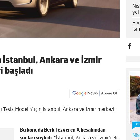
Nis
yol
For
ism
n İstanbul, Ankara ve İzmir
i başladı
i Tesla Model Y için İstanbul, Ankara ve İzmir merkezli
AS
Bu konuda Berk Tezveren X hesabından
Nis
şunları söyledi
: “İstanbul, Ankara ve İzmir’deki