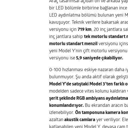
Araç tasarımsal açıdan ön ve arkada yap
bir LED bölümle birbirine bağlanan ince y
LED aydınlatma bölümü bulunan yeni Mo
kavuşuyor. Teknik verilere bakarsak arac
versiyonu için
719 km
, 20 inç jantlara s
inç jantlara sahip
tek motorlu standart 
motorlu standart menzil
versiyonu için
yeni Model Y’nin çift motorlu versiyon
versiyonu ise
5,9 saniyede çıkabiliyor.
0-100 hızlanması eskiye nazaran daha iyi
bulunmuyor. Şu anda aktif olarak gelişt
Model Y’de satıştaki Model 3’ten farklı 
modelden sadece vites kolunu kaldıran v
şerit şeklinde RGB ambiyans aydınlatman
konumlandırıyor.
Bu ekrandan aracın bazı
izlenebiliyor.
Ön tamponuna kamera konu
azaltan
akustik camlara
yer veriliyor. El
katlanabilen yeni Model Y, devasa cam t