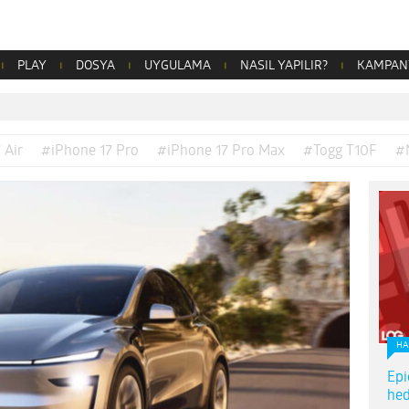
PLAY
DOSYA
UYGULAMA
NASIL YAPILIR?
KAMPAN
 Air
#iPhone 17 Pro
#iPhone 17 Pro Max
#Togg T10F
#
HA
Epi
hed