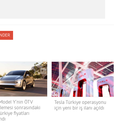
NDER
 Model Y’nin ÖTV
Tesla Türkiye operasyonu
lemesi sonrasındaki
için yeni bir iş ilanı açıldı
ürkiye fiyatları
ndı