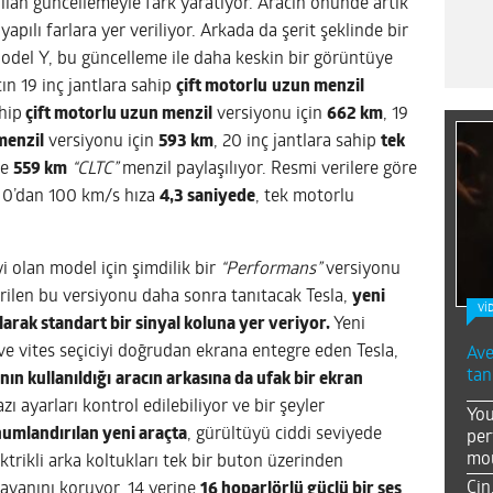
ılan güncellemeyle fark yaratıyor. Aracın önünde artık
apılı farlara yer veriliyor. Arkada da şerit şeklinde bir
del Y, bu güncelleme ile daha keskin bir görüntüye
ın 19 inç jantlara sahip
çift motorlu
uzun menzil
ahip
çift motorlu uzun menzil
versiyonu için
662 km
, 19
menzil
versiyonu için
593 km
, 20 inç jantlara sahip
tek
se
559 km
“CLTC”
menzil paylaşılıyor. Resmi verilere göre
u 0’dan 100 km/s hıza
4,3 saniyede
, tek motorlu
 olan model için şimdilik bir
“Performans”
versiyonu
irilen bu versiyonu daha sonra tanıtacak Tesla,
yeni
Vİ
olarak standart bir sinyal koluna yer veriyor.
Yeni
e vites seçiciyi doğrudan ekrana entegre eden Tesla,
Ave
tan
ın kullanıldığı
aracın arkasına da ufak bir ekran
 ayarları kontrol edilebiliyor ve bir şeyler
You
mlandırılan yeni araçta
, gürültüyü ciddi seviyede
per
mou
ektrikli arka koltukları tek bir buton üzerinden
Çin
avanını koruyor. 14 yerine
16 hoparlörlü güçlü bir ses