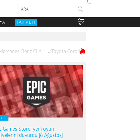
YA
TAKİP ET!
Mercedes-Benz CLA
#Toyota Corolla
BER
c Games Store, yeni oyun
iyelerini duyurdu [6 Ağustos]