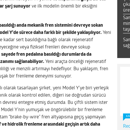
çık
ar şarj sunuyor
ve ilk modelin önemli bir eksiğini
üre
.
Sa
mim
basıldığı anda mekanik fren sistemini devreye sokan
taş
el Y’de sürece daha farklı bir şekilde yaklaşılıyor.
Yeni
Sam
e kadar sert basıldığına bağlı olarak rejeneratif
sağ
eceğine veya fiziksel frenleri devreye sokup
 sayede fren pedalına basıldığı durumlarda da
azanımı sağlanabiliyor.
Yeni araçta önceliği rejeneratif
iliği ve menzili artırmayı hedefliyor. Bu yaklaşım, fren
uşak bir frenleme deneyimi sunuyor.
olarak tasarlayan şirket, yeni Model Y’ye biri yerleşik
nik olarak kontrol edilen, diğeri ise doğrudan sürücü
en devresi entegre etmiş durumda. Bu çiftli sistem ister
 Model Y’nin yumuşak ve öngörülebilir bir frenleme
KA
 tam “brake-by-wire” fren altyapısına geçiş yapmayan
f ve hidrolik frenleme arasındaki geçişin artık daha
Red