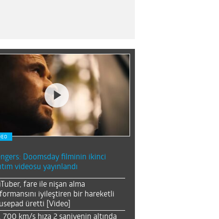
DEO
ngers: Doomsday filminin ikinci
ıtım videosu yayınlandı
Tuber, fare ile nişan alma
formansını iyileştiren bir hareketli
sepad üretti [Video]
, 700 km/s hıza 2 saniyenin altında