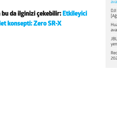
ava
DJI
bu da ilginizi çekebilir:
Etkileyici
[Ağ
let konsepti: Zero SR-X
Hua
ava
JBL
yen
Red
202