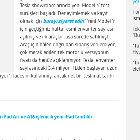
yol
Tesla showroomlarında yeni Model Y test
For
sürüşleri başladı! Deneyimlemek ve kayıt
ism
olmak için
burayı ziyaret edin
.” Yeni Model Y
Tek
için geçtiğimiz hafta resmi envanter sayfası
“Bu
açılmış ve ilk araçlar kısa sürede satılmıştı.
Araç için hâlen doğrudan sipariş verilemiyor;
“Tü
Hyu
çok merak edilen tek motorlu versiyonun
fiyatı da henüz açıklanmıyor. Tesla, envanter
“Tü
sayfasındaki 3,4 milyon TL’den başlayan uzun
ele
iyor” ifadesini kullanmış, ancak net bir teslimat tarihi
 iPad Air ve A16 işlemcili yeni iPad tanıtıldı