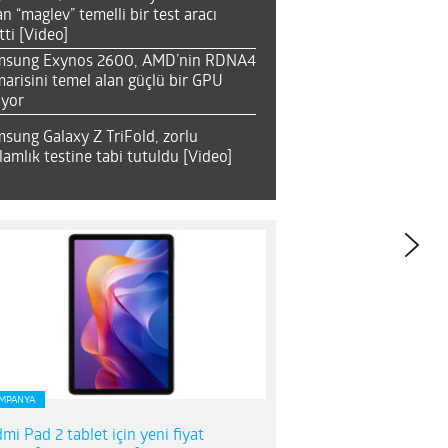
an “maglev” temelli bir test aracı
tti [Video]
msung Exynos 2600, AMD’nin RDNA4
arisini temel alan güçlü bir GPU
ıyor
sung Galaxy Z TriFold, zorlu
lamlık testine tabi tutuldu [Video]
MPANYA
mi Pad 2 tablet için yeni fiyat