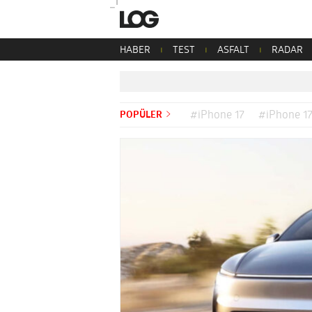
HABER
TEST
ASFALT
RADAR
POPÜLER
#iPhone 17
#iPhone 17