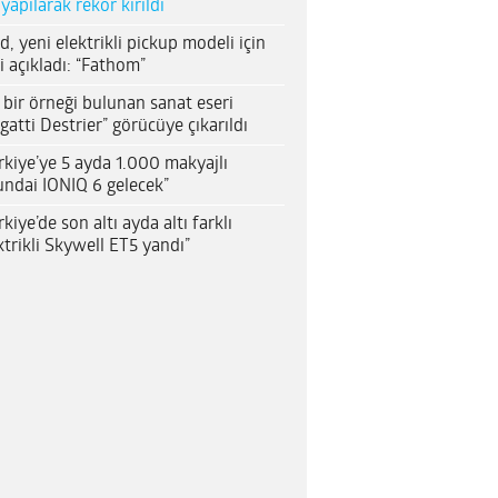
 yapılarak rekor kırıldı
d, yeni elektrikli pickup modeli için
i açıkladı: “Fathom”
 bir örneği bulunan sanat eseri
gatti Destrier” görücüye çıkarıldı
rkiye’ye 5 ayda 1.000 makyajlı
ndai IONIQ 6 gelecek”
rkiye’de son altı ayda altı farklı
ktrikli Skywell ET5 yandı”