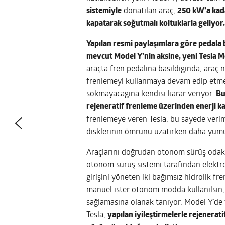
sistemiyle
donatılan araç,
250 kW’a kad
kapatarak soğutmalı koltuklarla geliyor
Yapılan resmi paylaşımlara göre pedala 
mevcut Model Y’nin aksine, yeni Tesla Mod
araçta fren pedalına basıldığında, araç n
frenlemeyi kullanmaya devam edip etmey
sokmayacağına kendisi karar veriyor.
Bu
rejeneratif frenleme üzerinden enerji k
frenlemeye veren Tesla, bu sayede veriml
disklerinin ömrünü uzatırken daha yum
Araçlarını doğrudan otonom sürüş odaklı 
otonom sürüş sistemi tarafından elektro
girişini yöneten iki bağımsız hidrolik fr
manuel ister otonom modda kullanılsın,
sağlamasına olanak tanıyor. Model Y’de
Tesla,
yapılan iyileştirmelerle rejenerati