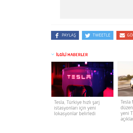
PAYLAŞ
TWEETLE
GÖ
İLGİLİ HABERLER
Tesla
Tesla, Türkiye hızlı şarj
düzen
istasyonları için yeni
yeni T
lokasyonlar belirledi
açıkla