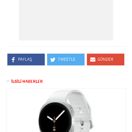
PAYLAŞ
TWEETLE
GÖNDER
İLGİLİ HABERLER