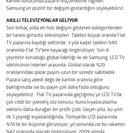
karlılık sonucunda pazarın küçülmesine rağmen,
Samsung’un pozitif bir değişim gösterdiğini söyleyebiliriz.
AKILLI TELEVİZYONLAR GELİYOR
Son birkaç yılda en hızlı değişim gösteren kategorilerden
bir tanesi görüntü teknolojileri. Talebin büyük oranda Flat
TV pazarına kaydığı sektörde, 3 yıla kadar talebin %90
oranında Flat TV’lere kayacağı öngörülüyor. Son 8
çeyrektir koruduğu global liderliği ile de Samsung, LCD TV
sektörünün liderleri arasında. Global olarak %20
oranlarındaki pazar payını uzun bir süredir sabitledik.
Pazara satış adedi değil de karlılık oranına göre
baktığımızda ise bu payın çok daha fazla olduğunu
söyleyebiliriz. Flat TV pazarında geçtiğimiz yıl LCD TV’de
çok ciddi bir yükseliş söz konusu, buna kıyasla plazma
sektörü daha durağan bir profil çizdi. Geçen yılla, bu yılın
ilk 3 çeyreği kıyaslandığında, Türkiye’de LCD pazarında
%76’lık bir büyüme görünüyor, yıl sonunda ise bu rakamın
%67 oranında olacağı öngörülüyor. 2009 yılında