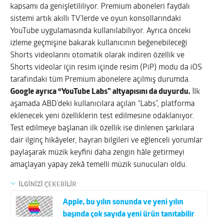
kapsamı da genişletililiyor. Premium aboneleri faydalı
sistemi artık akıllı TV’lerde ve oyun konsollarındaki
YouTube uygulamasında kullanılabiliyor. Ayrıca önceki
izleme geçmişine bakarak kullanıcının beğenebileceği
Shorts videolarını otomatik olarak indiren özellik ve
Shorts videolar için resim içinde resim (PiP) modu da iOS
tarafındaki tüm Premium abonelere açılmış durumda.
Google ayrıca “YouTube Labs” altyapısını da duyurdu.
İlk
aşamada ABD’deki kullanıcılara açılan “Labs”, platforma
eklenecek yeni özelliklerin test edilmesine odaklanıyor.
Test edilmeye başlanan ilk özellik ise dinlenen şarkılara
dair ilginç hikâyeler, hayran bilgileri ve eğlenceli yorumlar
paylaşarak müzik keyfini daha zengin hâle getirmeyi
amaçlayan yapay zekâ temelli müzik sunucuları oldu.
İLGİNİZİ ÇEKEBİLİR
Apple, bu yılın sonunda ve yeni yılın
başında çok sayıda yeni ürün tanıtabilir