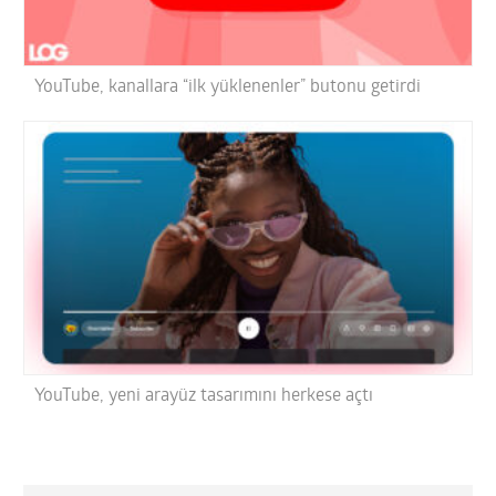
YouTube, kanallara “ilk yüklenenler” butonu getirdi
YouTube, yeni arayüz tasarımını herkese açtı