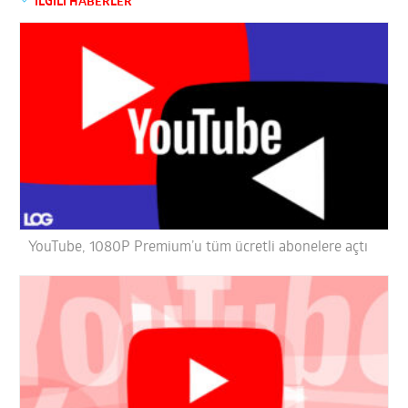
İLGİLİ HABERLER
YouTube, 1080P Premium’u tüm ücretli abonelere açtı