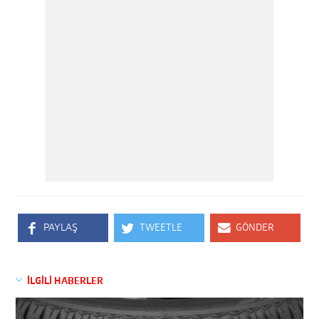
PAYLAŞ
TWEETLE
GÖNDER
İLGİLİ HABERLER