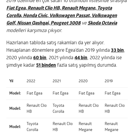
2019 özelinde en çok satan 10 otomobil listesinde sırasıyla
Fiat Egea, Renault Clio HB, Renault Megane, Toyota
Corolla, Honda Civic, Volkswagen Passat, Volkswagen
Golf, Nissan Qashqai, Peugeot 3008
ve
Skoda Octavia
modelleri karşımıza çıkıyor.
Hazırlanan tabloda satış rakamları da yer alıyor.
Hesaplanan dönemlere göre Egea’dan 2019 yılında
33 bin
,
2020 yılında
60 bin
, 2021 yılında
44 bin
, 2022 yılında ise
şimdiye kadar
51 binden
fazla satış yapılmış durumda.
Yıl
2022
2021
2020
2019
Model:
Fiat Egea
Fiat Egea
Fiat Egea
Fiat Egea
Renault Clio
Toyota
Renault Clio
Renault Clio
Model:
HB
Corolla
HB
HB
Toyota
Renault Clio
Renault
Renault
Model:
Corolla
HB
Megane
Megane