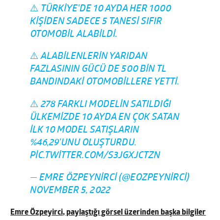
⚠️ TÜRKIYE'DE 10 AYDA HER 1000
KIŞIDEN SADECE 5 TANESI SIFIR
OTOMOBIL ALABILDI.
⚠️ ALABILENLERIN YARIDAN
FAZLASININ GÜCÜ DE 500 BIN TL
BANDINDAKI OTOMOBILLERE YETTI.
⚠️ 278 FARKLI MODELIN SATILDIĞI
ÜLKEMIZDE 10 AYDA EN ÇOK SATAN
ILK 10 MODEL SATIŞLARIN
%46,29'UNU OLUŞTURDU.
PIC.TWITTER.COM/S3JGXJCTZN
— EMRE ÖZPEYNIRCI (@EOZPEYNIRCI)
NOVEMBER 5, 2022
Emre Özpeyirci, paylaştığı görsel üzerinden başka bilgiler