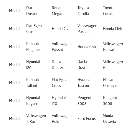
Dacia
Renault
Toyota
Toyota
Model:
Duster
Megane
Corolla
Corolla
Fiat Egea
Volkswagen
Model:
Honda Civic
Honda Civic
Cross
Passat
Renault
Volkswagen
Volkswagen
Model:
Honda Civic
Megane
Passat
Passat
Hyundai
Dacia
Dacia
Volkswagen
Model:
i20
Duster
Duster
Golf
Renault
Fiat Egea
Hyundai
Nissan
Model:
Taliant
Cross
Tuscon
Qashqai
Hyundai
Hyundai
Peugeot
Peugeot
Model:
Bayon
i20
3008
3008
Volkswagen
Volkswagen
Skoda
Model:
Ford Focus
T-Roc
Polo
Octavia