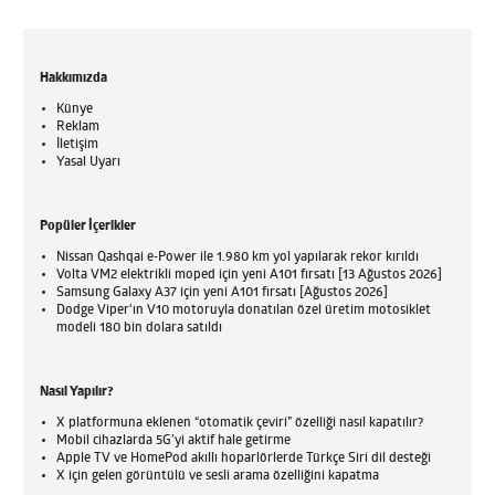
Hakkımızda
Künye
Reklam
İletişim
Yasal Uyarı
Popüler İçerikler
Nissan Qashqai e-Power ile 1.980 km yol yapılarak rekor kırıldı
Volta VM2 elektrikli moped için yeni A101 fırsatı [13 Ağustos 2026]
Samsung Galaxy A37 için yeni A101 fırsatı [Ağustos 2026]
Dodge Viper'ın V10 motoruyla donatılan özel üretim motosiklet
modeli 180 bin dolara satıldı
Nasıl Yapılır?
X platformuna eklenen “otomatik çeviri” özelliği nasıl kapatılır?
Mobil cihazlarda 5G’yi aktif hale getirme
Apple TV ve HomePod akıllı hoparlörlerde Türkçe Siri dil desteği
X için gelen görüntülü ve sesli arama özelliğini kapatma