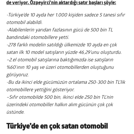
de veriyor. Özpeyirci’nin aktardığı satır başları şöyle:
-Türkiye’de 10 ayda her 1.000 kişiden sadece 5 tanesi sıfır
otomobil alabildi.
-Alabilenlerin yarıdan fazlasının gücü de 500 bin TL
bandındaki otomobillere yetti.
-278 farklı modelin satıldığı ülkemizde 10 ayda en çok
satan ilk 10 model satışların yüzde 46,29’unu oluşturdu.
–
2.el otomobil satışlarına baktığımızda ise satışların
%60’ının 10 yaş ve üzeri otomobillerden oluştuğunu
görüyoruz.
-Bu da ikinci elde gücümüzün ortalama 250-300 bin TL’lik
otomobillere yettiğini gösteriyor.
–
Sıfır otomobilde 500 bin, ikinci elde 250 bin TL’nin
üzerindeki otomobiller halkın alım gücünün çok çok
üstünde.
Türkiye’de en çok satan otomobil