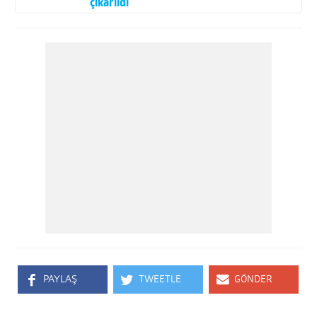
çıkarıldı
PAYLAŞ
TWEETLE
GÖNDER