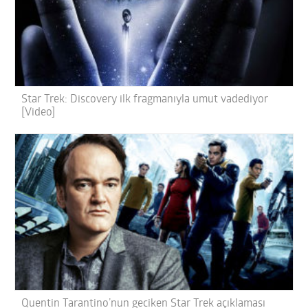
Star Trek: Discovery ilk fragmanıyla umut vadediyor
[Video]
Quentin Tarantino’nun geciken Star Trek açıklaması