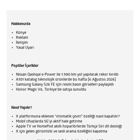
Hakkımızda
Künye
Reklam
İletişim
Yasal Uyarı
Popüler İçerikler
Nissan Qashqai e-Power ile 1.980 km yol yapılarak rekor kırıldı
A101 katalog teknolojik ürünlerde bu hafta [6 Ağustos 2026]
Samsung Galaxy S26 FE için resmi basın görselleri paylaşıldı
Honor Magic V6, Türkiye'de satışa sunuldu
Nasıl Yapılır?
X platformuna eklenen “otomatik çeviri” özelliği nasıl kapatılır?
Mobil cihazlarda 5G’yi aktif hale getirme
Apple TV ve HomePod akıllı hoparlörlerde Türkçe Siri dil desteği
X için gelen görüntülü ve sesli arama özelliğini kapatma