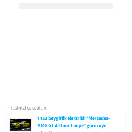
İLGİNİZİ ÇEKEBİLİR
1.153 beygirlik elektrikli “Mercedes-
AMG GT 4-Door Coupé” görücüye