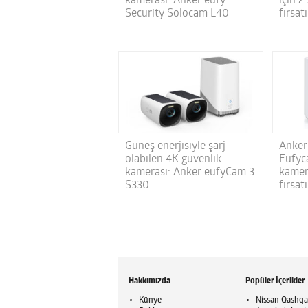
kamerası: Anker eufy
için 2
Security Solocam L40
fırsat
Güneş enerjisiyle şarj
Anker
olabilen 4K güvenlik
Eufyc
kamerası: Anker eufyCam 3
kamera
S330
fırsatı
Hakkımızda
Popüler İçerikler
Künye
Nissan Qashqai