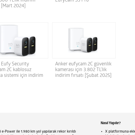
.300 TL’lik indirim
EufyCam S3 Pro
ı [Mart 2024]
 Eufy Security
Anker eufycam 2C güvenlik
am 2C kablosuz
kamerası için 3.802 TL’lik
 sistemi için indirim
indirim fırsatı [Şubat 2025]
Nasıl Yapılır?
 e-Power ile 1.980 km yol yapılarak rekor kırıldı
X platformuna eklen