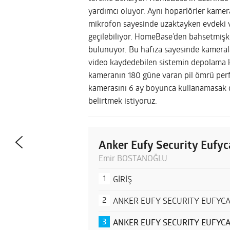
yardımcı oluyor. Aynı hoparlörler kamer
mikrofon sayesinde uzaktayken evdeki ve
geçilebiliyor. HomeBase’den bahsetmişke
bulunuyor. Bu hafıza sayesinde kameralar
video kaydedebilen sistemin depolama kap
kameranın 180 güne varan pil ömrü perf
kamerasını 6 ay boyunca kullanamasak d
belirtmek istiyoruz.
Anker Eufy Security Eufy
Emir BOSTANOĞLU
GİRİŞ
ANKER EUFY SECURITY EUFYCA
ANKER EUFY SECURITY EUFYC