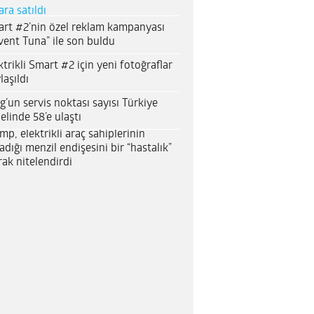
ara satıldı
rt #2’nin özel reklam kampanyası
vent Tuna” ile son buldu
ktrikli Smart #2 için yeni fotoğraflar
laşıldı
g’un servis noktası sayısı Türkiye
elinde 58’e ulaştı
mp, elektrikli araç sahiplerinin
adığı menzil endişesini bir “hastalık”
rak nitelendirdi