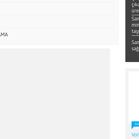
çık
üre
Sa
mim
taş
AMA
Sam
sağ
KA
Vol