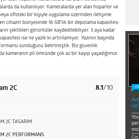
alarda da kullanılıyor. Kameralarda yer alan hoparlör ve
ya ofisteki bir kişiyle uygulama üzerinden iletişime
n cihazın bünyesinde 16 GB’lık bir depolama kapasitesi
ın çektikleri görüntüler kaydedilebiliyor. 3 aya kadar
asitesi ise ne yazik ki artırılamıyor. Yazının başında
ormansı sunduğunu belirtmiştik. Biz güvenlik
a kameranın pil ömründe çok az bir kayıp yaşadığımızı
cam 2C
8.1
/
10
Vİ
Ave
tan
You
M 2C TASARIM
per
mou
AM 2C PERFORMANS
Çin