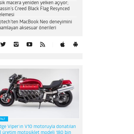
sik macera yeniden yelken açıyor;
assin’s Creed Black Flag Resynced
elemesi
itech’ten MacBook Neo deneyimini
amlayan aksesuar önerileri
FALT
ge Viper’ın V10 motoruyla donatılan
l üretim motosiklet modeli 180 bin