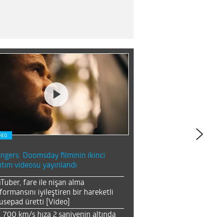
DEO
ngers: Doomsday filminin ikinci
ıtım videosu yayınlandı
Tuber, fare ile nişan alma
formansını iyileştiren bir hareketli
sepad üretti [Video]
, 700 km/s hıza 2 saniyenin altında