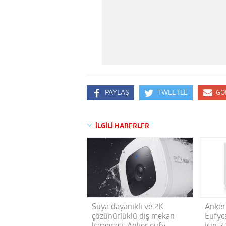
PAYLAŞ
TWEETLE
GÖ
İLGİLİ HABERLER
Suya dayanıklı ve 2K
Anker
çözünürlüklü dış mekan
Eufyc