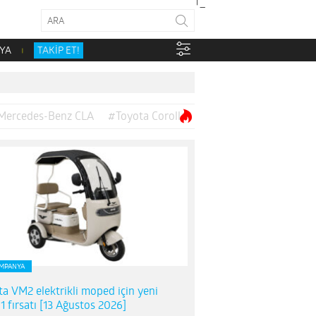
YA
TAKİP ET!
Mercedes-Benz CLA
#Toyota Corolla
MPANYA
ta VM2 elektrikli moped için yeni
1 fırsatı [13 Ağustos 2026]