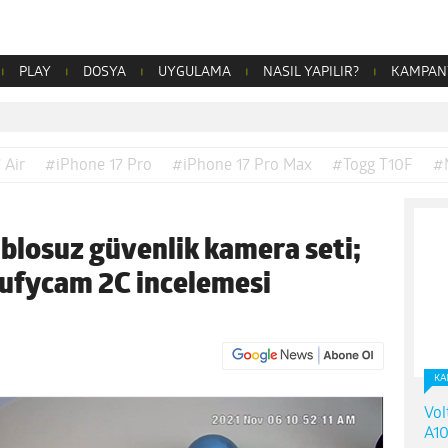
PLAY
DOSYA
UYGULAMA
NASIL YAPILIR?
KAMPAN
 Air
#iPhone 17 Pro
#iPhone 17 Pro Max
#Togg T10F
#
ablosuz güvenlik kamera seti;
Eufycam 2C incelemesi
KA
Vol
A10