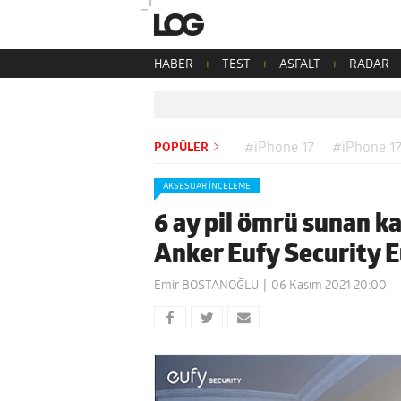
HABER
TEST
ASFALT
RADAR
POPÜLER
#iPhone 17
#iPhone 17
AKSESUAR İNCELEME
6 ay pil ömrü sunan k
Anker Eufy Security 
Emir BOSTANOĞLU
06 Kasım 2021 20:00