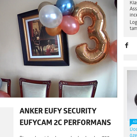
Kla
Ass
inc
Log
tam
ANKER EUFY SECURITY
EUFYCAM 2C PERFORMANS
AS
Dod
öze