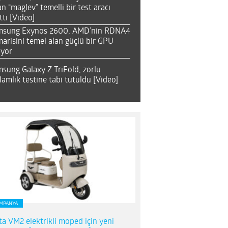
an “maglev” temelli bir test aracı
tti [Video]
msung Exynos 2600, AMD’nin RDNA4
arisini temel alan güçlü bir GPU
ıyor
sung Galaxy Z TriFold, zorlu
lamlık testine tabi tutuldu [Video]
MPANYA
ta VM2 elektrikli moped için yeni