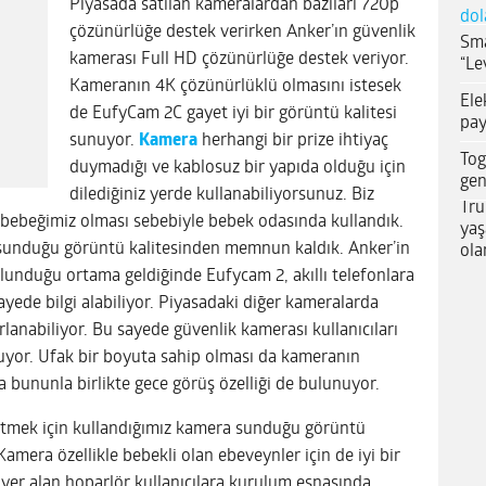
Piyasada satılan kameralardan bazıları 720p
dol
çözünürlüğe destek verirken Anker’ın güvenlik
Sma
kamerası Full HD çözünürlüğe destek veriyor.
“Le
Kameranın 4K çözünürlüklü olmasını istesek
Ele
de EufyCam 2C gayet iyi bir görüntü kalitesi
pay
sunuyor.
Kamera
herhangi bir prize ihtiyaç
Tog
duymadığı ve kablosuz bir yapıda olduğu için
gen
dilediğiniz yerde kullanabiliyorsunuz. Biz
Tru
e bebeğimiz olması sebebiyle bebek odasında kullandık.
yaş
sunduğu görüntü kalitesinden memnun kaldık. Anker’in
ola
lunduğu ortama geldiğinde Eufycam 2, akıllı telefonlara
sayede bilgi alabiliyor. Piyasadaki diğer kameralarda
rlanabiliyor. Bu sayede güvenlik kamerası kullanıcıları
uyor. Ufak bir boyuta sahip olması da kameranın
a bununla birlikte gece görüş özelliği de bulunuyor.
etmek için kullandığımız kamera sunduğu görüntü
 Kamera özellikle bebekli olan ebeveynler için de iyi bir
yer alan hoparlör kullanıcılara kurulum esnasında