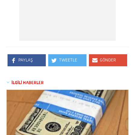
PAYLAŞ
TWEETLE
GÖNDER
İLGİLİ HABERLER