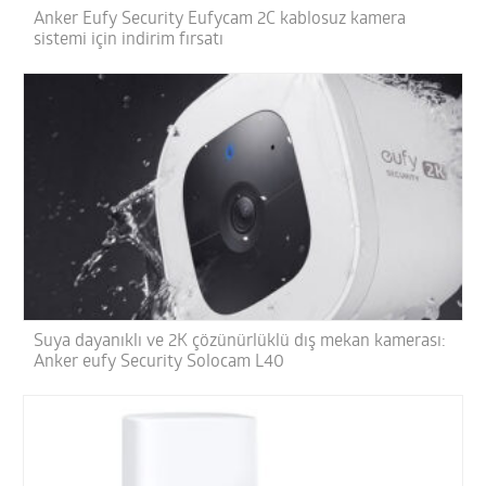
Anker Eufy Security Eufycam 2C kablosuz kamera
sistemi için indirim fırsatı
Suya dayanıklı ve 2K çözünürlüklü dış mekan kamerası:
Anker eufy Security Solocam L40