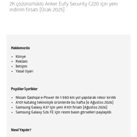
2K çözünürlüklü Anker Eufy Security C220 için yeni
indirim fırsatı [Ocak 2025]
Hakkımızda
Künye
Reklam
İletişim
Yasal Uyarı
Popüler İçerikler
Nissan Qashqai e-Power ile 1.980 km yol yapılarak rekor kırıldı
A101 katalog teknolojik ürünlerde bu hafta [6 Ağustos 2026]
Samsung Galaxy A37 için yeni A101 fırsatı [Ağustos 2026]
Samsung Galaxy S26 FE için resmi basın görselleri paylaşıldı
Nasıl Yapılır?