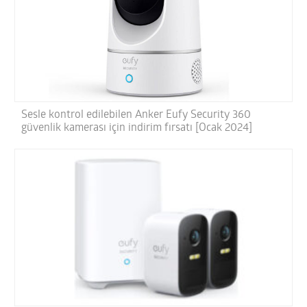
Sesle kontrol edilebilen Anker Eufy Security 360
güvenlik kamerası için indirim fırsatı [Ocak 2024]