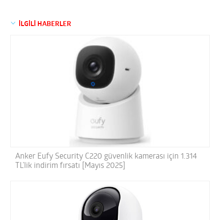
İLGİLİ HABERLER
Anker Eufy Security C220 güvenlik kamerası için 1.314
TL’lik indirim fırsatı [Mayıs 2025]