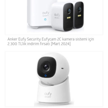
Anker Eufy Security Eufycam 2C kamera sistemi için
2.300 TL’lik indirim fırsatı [Mart 2024]