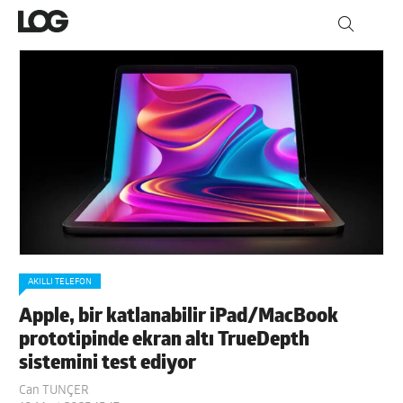
AKILLI TELEFON
Apple, bir katlanabilir iPad/MacBook
prototipinde ekran altı TrueDepth
sistemini test ediyor
Can TUNÇER