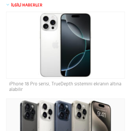
İLGİLİ HABERLER
iPhone 18 Pro serisi, TrueDepth sistemini ekranın altına
alabilir