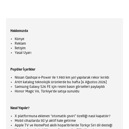
Hakkımızda
Künye
Reklam
İletişim
Yasal Uyarı
Popüler İçerikler
Nissan Qashqai e-Power ile 1.980 km yol yapılarak rekor kırıldı
A101 katalog teknolojik ürünlerde bu hafta [6 Ağustos 2026]
Samsung Galaxy S26 FE için resmi basın görselleri paylaşıldı
Honor Magic V6, Türkiye'de satışa sunuldu
Nasıl Yapılır?
X platformuna eklenen “otomatik çeviri” özelliği nasıl kapatılır?
Mobil cihazlarda 5G’yi aktif hale getirme
Apple TV ve HomePod akıllı hoparlörlerde Türkçe Siri dil desteği