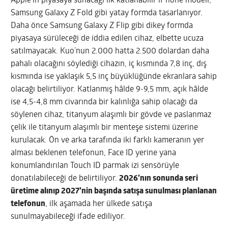
Apple’ın piyasaya sunacağı ilk katlanabilir iPhone modeli,
Samsung Galaxy Z Fold gibi yatay formda tasarlanıyor.
Daha önce Samsung Galaxy Z Flip gibi dikey formda
piyasaya sürüleceği de iddia edilen cihaz, elbette ucuza
satılmayacak. Kuo’nun 2.000 hatta 2.500 dolardan daha
pahalı olacağını söylediği cihazın, iç kısmında 7,8 inç, dış
kısmında ise yaklaşık 5,5 inç büyüklüğünde ekranlara sahip
olacağı belirtiliyor. Katlanmış hâlde 9-9,5 mm, açık hâlde
ise 4,5-4,8 mm civarında bir kalınlığa sahip olacağı da
söylenen cihaz, titanyum alaşımlı bir gövde ve paslanmaz
çelik ile titanyum alaşımlı bir menteşe sistemi üzerine
kurulacak. Ön ve arka tarafında iki farklı kameranın yer
alması beklenen telefonun, Face ID yerine yana
konumlandırılan Touch ID parmak izi sensörüyle
donatılabileceği de belirtiliyor.
2026’nın sonunda seri
üretime alınıp 2027’nin başında satışa sunulması planlanan
telefonun
, ilk aşamada her ülkede satışa
sunulmayabileceği ifade ediliyor.