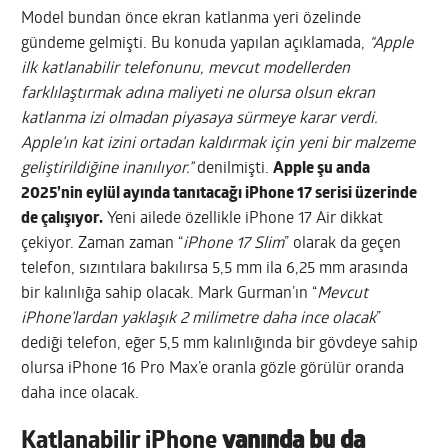
Model bundan önce ekran katlanma yeri özelinde
gündeme gelmişti. Bu konuda yapılan açıklamada,
“Apple
ilk katlanabilir telefonunu, mevcut modellerden
farklılaştırmak adına maliyeti ne olursa olsun ekran
katlanma izi olmadan piyasaya sürmeye karar verdi.
Apple’ın kat izini ortadan kaldırmak için yeni bir malzeme
geliştirildiğine inanılıyor.”
denilmişti.
Apple şu anda
2025’nin eylül ayında tanıtacağı iPhone 17 serisi üzerinde
de çalışıyor.
Yeni ailede özellikle iPhone 17 Air dikkat
çekiyor. Zaman zaman “
iPhone 17 Slim
” olarak da geçen
telefon, sızıntılara bakılırsa 5,5 mm ila 6,25 mm arasında
bir kalınlığa sahip olacak. Mark Gurman’ın “
Mevcut
iPhone’lardan yaklaşık 2 milimetre daha ince olacak
”
dediği telefon, eğer 5,5 mm kalınlığında bir gövdeye sahip
olursa iPhone 16 Pro Max’e oranla gözle görülür oranda
daha ince olacak.
Katlanabilir iPhone
yanında bu da