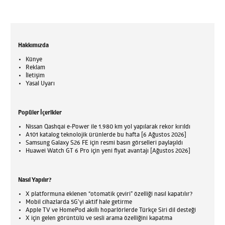
Hakkımızda
Künye
Reklam
İletişim
Yasal Uyarı
Popüler İçerikler
Nissan Qashqai e-Power ile 1.980 km yol yapılarak rekor kırıldı
A101 katalog teknolojik ürünlerde bu hafta [6 Ağustos 2026]
Samsung Galaxy S26 FE için resmi basın görselleri paylaşıldı
Huawei Watch GT 6 Pro için yeni fiyat avantajı [Ağustos 2026]
Nasıl Yapılır?
X platformuna eklenen “otomatik çeviri” özelliği nasıl kapatılır?
Mobil cihazlarda 5G’yi aktif hale getirme
Apple TV ve HomePod akıllı hoparlörlerde Türkçe Siri dil desteği
X için gelen görüntülü ve sesli arama özelliğini kapatma