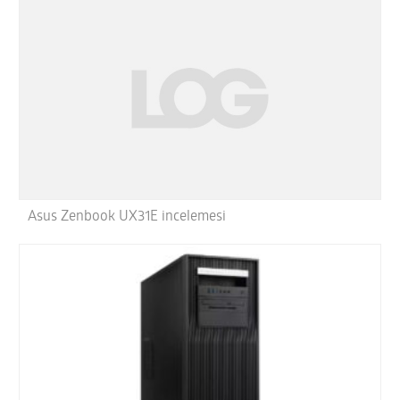
Asus Zenbook UX31E incelemesi