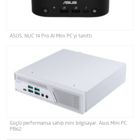
ASUS, NUC 14 Pro AI Mini PC’yi tanıttı
Güçlü performansa sahip mini bilgisayar: Asus Mini PC
PB62