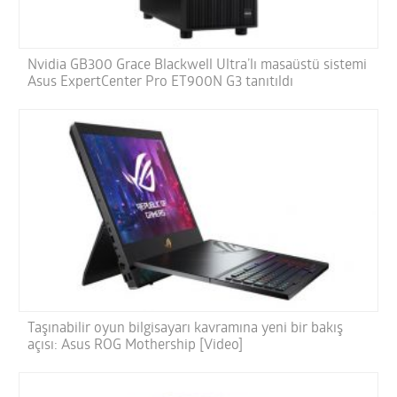
Nvidia GB300 Grace Blackwell Ultra’lı masaüstü sistemi
Asus ExpertCenter Pro ET900N G3 tanıtıldı
Taşınabilir oyun bilgisayarı kavramına yeni bir bakış
açısı: Asus ROG Mothership [Video]