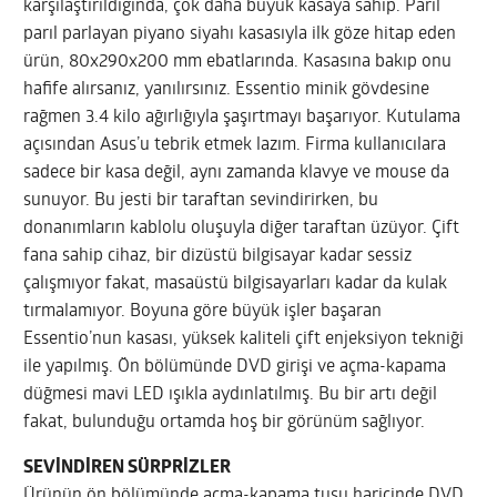
karşılaştırıldığında, çok daha büyük kasaya sahip. Parıl
parıl parlayan piyano siyahı kasasıyla ilk göze hitap eden
ürün, 80x290x200 mm ebatlarında. Kasasına bakıp onu
hafife alırsanız, yanılırsınız. Essentio minik gövdesine
rağmen 3.4 kilo ağırlığıyla şaşırtmayı başarıyor. Kutulama
açısından Asus’u tebrik etmek lazım. Firma kullanıcılara
sadece bir kasa değil, aynı zamanda klavye ve mouse da
sunuyor. Bu jesti bir taraftan sevindirirken, bu
donanımların kablolu oluşuyla diğer taraftan üzüyor. Çift
fana sahip cihaz, bir dizüstü bilgisayar kadar sessiz
çalışmıyor fakat, masaüstü bilgisayarları kadar da kulak
tırmalamıyor. Boyuna göre büyük işler başaran
Essentio’nun kasası, yüksek kaliteli çift enjeksiyon tekniği
ile yapılmış. Ön bölümünde DVD girişi ve açma-kapama
düğmesi mavi LED ışıkla aydınlatılmış. Bu bir artı değil
fakat, bulunduğu ortamda hoş bir görünüm sağlıyor.
SEVİNDİREN SÜRPRİZLER
Ürünün ön bölümünde açma-kapama tuşu haricinde DVD