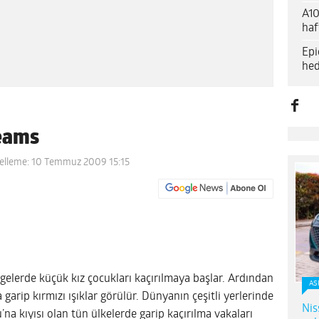
A10
haf
Epi
hed
reams
elleme: 10 Temmuz 2009 15:15
ölgelerde küçük kız çocukları kaçırılmaya başlar. Ardından
AS
 garip kırmızı ışıklar görülür. Dünyanın çeşitli yerlerinde
Nis
na kıyısı olan tün ülkelerde garip kaçırılma vakaları