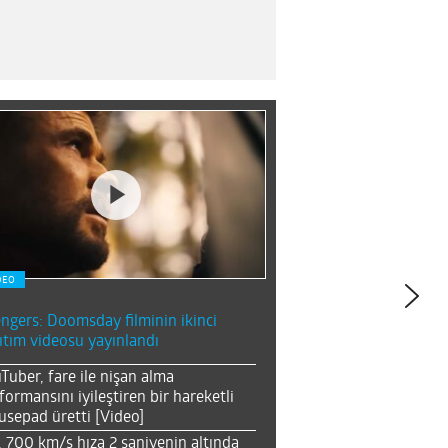
DEO
ngers: Doomsday filminin ikinci
ıtım videosu yayınlandı
Tuber, fare ile nişan alma
formansını iyileştiren bir hareketli
sepad üretti [Video]
, 700 km/s hıza 2 saniyenin altında