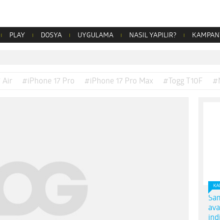
PLAY
DOSYA
UYGULAMA
NASIL YAPILIR?
KAMPAN
 Air
#iPhone 17 Pro
#iPhone 17 Pro Max
#Togg T10F
#
KA
Sam
ava
ind