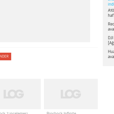
ind
A10
haf
Red
ava
DJI
[Ağ
Hua
ava
NDER