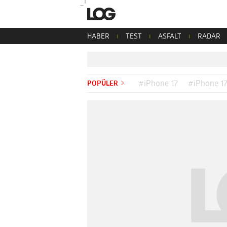
HABER
TEST
ASFALT
RADAR
POPÜLER
#iPhone 17
#iPhone 17