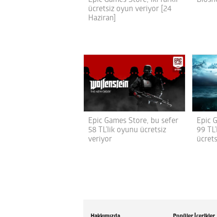
Biosh
Epic Games Store, iki farklı
ücretsiz oyun veriyor [24
Haziran]
Epic Games Store, bu sefer
Epic 
58 TL’lik oyunu ücretsiz
99 TL’
veriyor
ücrets
Hakkımızda
Popüler İçerikler