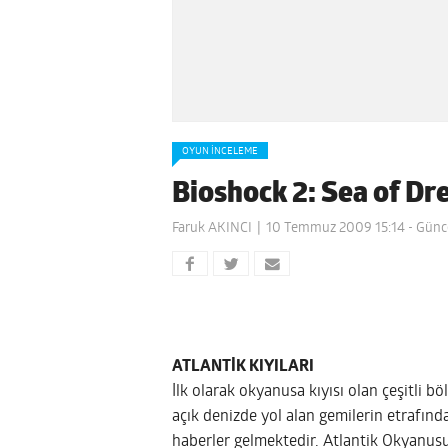
OYUN İNCELEME
Bioshock 2: Sea of D
Faruk AKINCI
10 Temmuz 2009 15:14
- Günc
ATLANTİK KIYILARI
İlk olarak okyanusa kıyısı olan çeşitli b
açık denizde yol alan gemilerin etrafında
haberler gelmektedir. Atlantik Okyanusu’