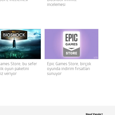
ock 2 incelemesi
Bioshock Infinite
incelemesi
Games Store, bu sefer
Epic Games Store, birçok
lik oyun paketini
oyunda indirim fırsatları
iz veriyor
sunuyor
Nasıl Yapılır?