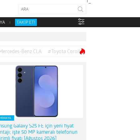
YA
TAKİP ET!
Mercedes-Benz CLA
#Toyota Corolla
MPANYA
sung Galaxy S25 FE için yeni fiyat
ntajı; işte 50 MP kameralı telefonun
irimli fiyatı [Ağustos 2026]