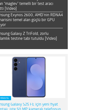
an “maglev” temelli bir test aracı
tti [Video]
msung Exynos 2600, AMD’nin RDNA4
arisini temel alan güçlü bir GPU
ıyor
sung Galaxy Z TriFold, zorlu
lamlık testine tabi tutuldu [Video]
MPANYA
sung Galaxy S25 FE için yeni fiyat
ntajı; işte 50 MP kameralı telefonun