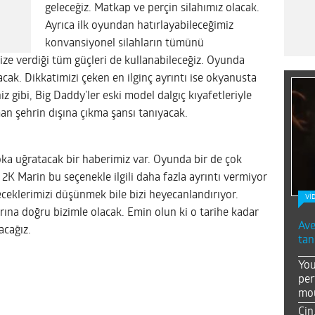
geleceğiz. Matkap ve perçin silahımız olacak.
Ayrıca ilk oyundan hatırlayabileceğimiz
konvansiyonel silahların tümünü
ize verdiği tüm güçleri de kullanabileceğiz. Oyunda
acak. Dikkatimizi çeken en ilginç ayrıntı ise okyanusta
niz gibi, Big Daddy’ler eski model dalgıç kıyafetleriyle
an şehrin dışına çıkma şansı tanıyacak.
oka uğratacak bir haberimiz var. Oyunda bir de çok
K Marin bu seçenekle ilgili daha fazla ayrıntı vermiyor
eceklerimizi düşünmek bile bizi heyecanlandırıyor.
Vİ
rına doğru bizimle olacak. Emin olun ki o tarihe kadar
Ave
acağız.
tan
You
per
mou
Çin