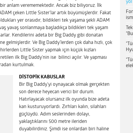
yol
bir anlam verememektedir. Ancak biz biliyoruz. İlk
For
ADAM çeken Little Sister’lar artık büyümüşlerdir. Fakat
ism
 oldukları yer orasıdır, bildikleri tek yaşama şekli ADAM
Tek
vaş yavaş sonlanmaya başladıkça bildikleri tek yaşam
“Bu
arlar. Kendilerini adeta bir Big Daddy gibi donatan
aline gelmişlerdir. Ve Big Daddy’lerden çok daha hızlı, çok
“Tü
Hyu
rlerden Little Sister yapmak için küçük kızları
etilen ilk Big Daddy’nin ise bilinci açılır. Ve yapması
“Tü
uradan kurtulmak.
ele
DİSTOPİK KABUSLAR
Bir Big Daddy’yi oynayacak olmak gerçekten
son derece heyecan verici bir durum.
Hatırlayacak olursanız ilk oyunda bize adeta
kan kusturuyorlardı. Zırhları kalın, silahları
güçlüydü. Adım seslerinden dolayı,
yaklaştıklarını 500 metre ileriden
duyabilirdiniz. Şimdi ise onlardan biri haline