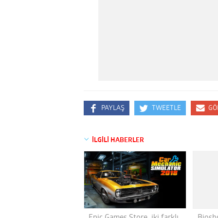
PAYLAŞ
TWEETLE
GÖ
İLGİLİ HABERLER