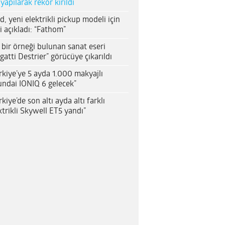
 yapılarak rekor kırıldı
d, yeni elektrikli pickup modeli için
i açıkladı: “Fathom”
 bir örneği bulunan sanat eseri
gatti Destrier” görücüye çıkarıldı
rkiye’ye 5 ayda 1.000 makyajlı
ndai IONIQ 6 gelecek”
rkiye’de son altı ayda altı farklı
ktrikli Skywell ET5 yandı”