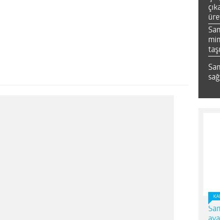
çık
üre
Sa
mim
taş
Sam
sağ
KA
Sam
ava