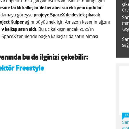
 bağlantı testi gerçekleştirecek, işler istenildiği gibi
çık
ine farklı kalkışlar ile beraber sürekli yeni uydular
üre
çıklamaya göreyse
projeye SpaceX de destek çıkacak
Sa
oject Kuiper
ağını büyütmek için Amazon kesenin ağzını
mim
taş
9 kalkışı satın aldı
. Bu üç kalkışın ancak 2025’in
 SpaceX’ten ileride başka kalkışlar da satın alması
Sam
sağ
anında bu da ilginizi çekebilir:
ektör Freestyle
KA
Sam
ava