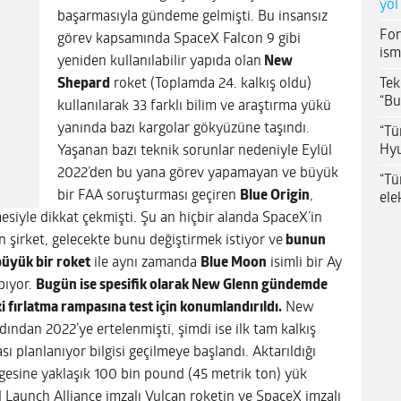
yol
başarmasıyla gündeme gelmişti. Bu insansız
For
görev kapsamında SpaceX Falcon 9 gibi
ism
yeniden kullanılabilir yapıda olan
New
Tek
Shepard
roket (Toplamda 24. kalkış oldu)
“Bu
kullanılarak 33 farklı bilim ve araştırma yükü
yanında bazı kargolar gökyüzüne taşındı.
“Tü
Hyu
Yaşanan bazı teknik sorunlar nedeniyle Eylül
2022’den bu yana görev yapamayan ve büyük
“Tü
bir FAA soruşturması geçiren
Blue Origin
,
ele
iyle dikkat çekmişti. Şu an hiçbir alanda SpaceX’in
şirket, gelecekte bunu değiştirmek istiyor ve
bunun
büyük bir roket
ile aynı zamanda
Blue Moon
isimli bir Ay
pıyor.
Bugün ise spesifik olarak New Glenn gündemde
 fırlatma rampasına test için konumlandırıldı.
New
rdından 2022’ye ertelenmişti, şimdi ise ilk tam kalkış
sı planlanıyor bilgisi geçilmeye başlandı. Aktarıldığı
esine yaklaşık 100 bin pound (45 metrik ton) yük
Launch Alliance imzalı Vulcan roketin ve SpaceX imzalı