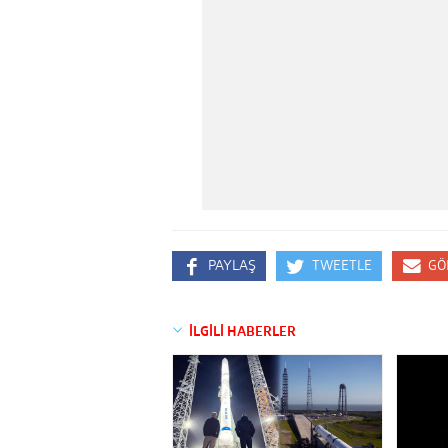
PAYLAŞ
TWEETLE
GÖ
İLGİLİ HABERLER