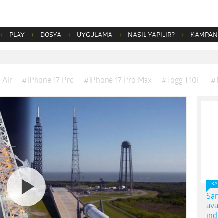
PLAY
DOSYA
UYGULAMA
NASIL YAPILIR?
KAMPAN
 Air
#iPhone 17 Pro
#iPhone 17 Pro Max
#Togg T10F
#
KA
Sam
ava
ind