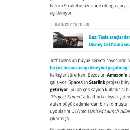
Falcon 9 roketin üzerinde olduğu ancak 
açıklanıyor.
İLGİNİZİ ÇEKEBİLİR
Bazı Tesla araçlarda
Disney CEO’sunu se
Jeff Bezos’un büyük serveti sayesinde 
birçok insana uzay deneyimi yaşatmayı 
kalkışlar sürerken, Bezos’un
Amazon’u
d
çalışıyor. SpaceX’in
Starlink
projesi bil
getiriyor
. Şu an çok sayıda kullanıcısı 
“Project Kuiper”
adı altında alışveriş de
atılan büyük adımlardan birisi olmuştu.
uydularını ULA’nın (
United Launch Allia
çıkarmıştı.