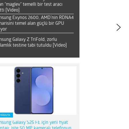
an “maglev” temelli bir test aracı
tti [Video]
msung Exynos 2600, AMD’nin RDNA4
arisini temel alan güçlü bir GPU
ıyor
sung Galaxy Z TriFold, zorlu
lamlık testine tabi tutuldu [Video]
MPANYA
sung Galaxy S25 FE için yeni fiyat
ntajı; işte 50 MP kameralı telefonun