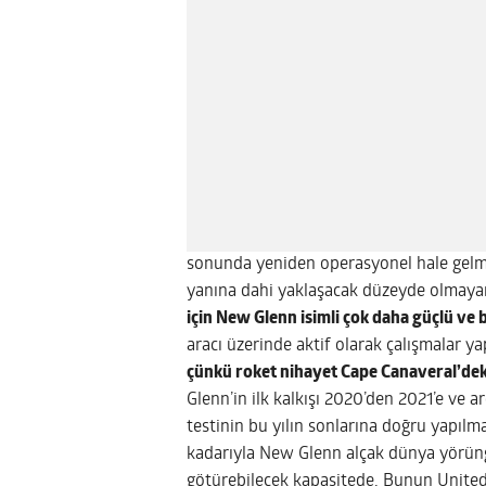
sonunda yeniden operasyonel hale gelmes
yanına dahi yaklaşacak düzeyde olmayan 
için New Glenn isimli çok daha güçlü ve 
aracı üzerinde aktif olarak çalışmalar ya
çünkü roket nihayet Cape Canaveral’deki
Glenn’in ilk kalkışı 2020’den 2021’e ve a
testinin bu yılın sonlarına doğru yapılma
kadarıyla New Glenn alçak dünya yörüng
götürebilecek kapasitede. Bunun United 