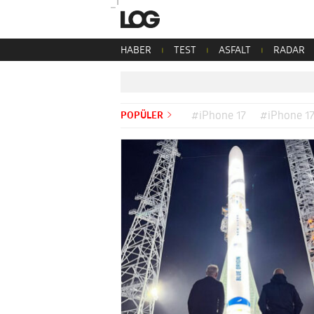
HABER
TEST
ASFALT
RADAR
POPÜLER
#iPhone 17
#iPhone 17