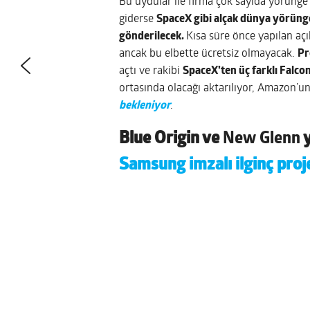
Bu uydular ile firma çok sayıda yörünge ve
giderse
SpaceX gibi alçak dünya yörünges
gönderilecek.
Kısa süre önce yapılan a
ancak bu elbette ücretsiz olmayacak.
Pr
açtı ve rakibi
SpaceX’ten üç farklı Falcon 
ortasında olacağı aktarılıyor, Amazon’un
bekleniyor
.
Blue Origin ve
New Glenn
y
Samsung imzalı ilginç proj