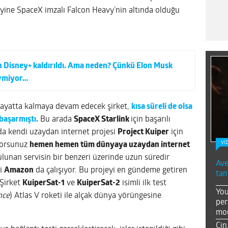
yine SpaceX imzalı Falcon Heavy’nin altında olduğu
n Disney+ kaldırıldı. Ama neden? Çünkü Elon Musk
vmiyor…
hayatta kalmaya devam edecek şirket,
kısa süreli de olsa
başarmıştı.
Bu arada
SpaceX Starlink
için başarılı
a kendi uzaydan internet projesi
Project Kuiper
için
Vİ
iyorsunuz
hemen hemen tüm dünyaya uzaydan internet
bulunan servisin bir benzeri üzerinde uzun süredir
Ave
vi
Amazon
da çalışıyor. Bu projeyi en gündeme getiren
tan
 Şirket
KuiperSat-1
ve
KuiperSat-2
isimli ilk test
You
nce
) Atlas V roketi ile alçak dünya yörüngesine
per
mou
Çin