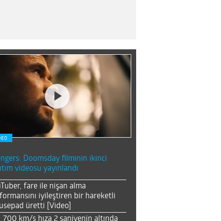
DEO
ngers: Doomsday filminin ikinci
ıtım videosu yayınlandı
Tuber, fare ile nişan alma
formansını iyileştiren bir hareketli
sepad üretti [Video]
, 700 km/s hıza 2 saniyenin altında