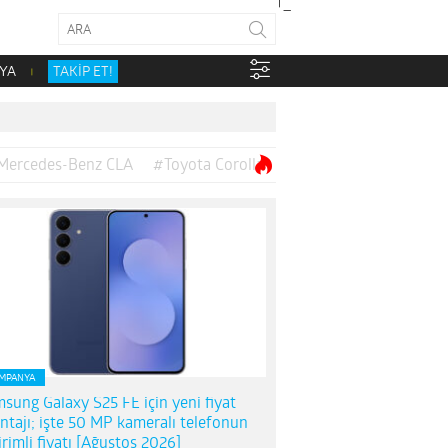
YA
TAKİP ET!
Mercedes-Benz CLA
#Toyota Corolla
MPANYA
sung Galaxy S25 FE için yeni fiyat
ntajı; işte 50 MP kameralı telefonun
irimli fiyatı [Ağustos 2026]