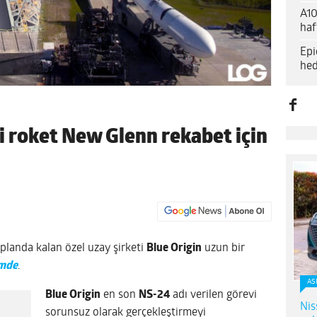
A10
haf
Epi
hed
ni roket New Glenn rekabet için
planda kalan özel uzay şirketi
Blue Origin
uzun bir
mde
.
AS
Blue Origin
en son
NS-24
adı verilen görevi
Nis
sorunsuz olarak gerçekleştirmeyi