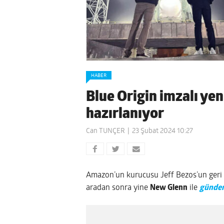
HABER
Blue Origin imzalı ye
hazırlanıyor
Can TUNÇER
23 Şubat 2024 10:27
Amazon’un kurucusu Jeff Bezos’un geri 
aradan sonra yine
New Glenn
ile
günde