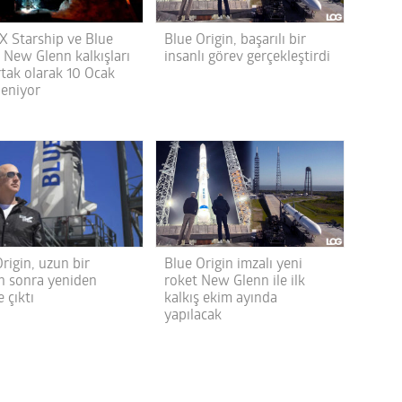
Blue Origin, başarılı bir
X Starship ve Blue
insanlı görev gerçekleştirdi
 New Glenn kalkışları
rtak olarak 10 Ocak
leniyor
Blue Origin imzalı yeni
rigin, uzun bir
roket New Glenn ile ilk
n sonra yeniden
kalkış ekim ayında
 çıktı
yapılacak