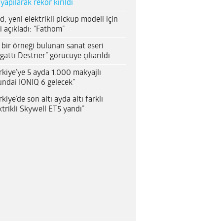
 yapılarak rekor kırıldı
d, yeni elektrikli pickup modeli için
i açıkladı: “Fathom”
 bir örneği bulunan sanat eseri
gatti Destrier” görücüye çıkarıldı
rkiye’ye 5 ayda 1.000 makyajlı
ndai IONIQ 6 gelecek”
rkiye’de son altı ayda altı farklı
ktrikli Skywell ET5 yandı”