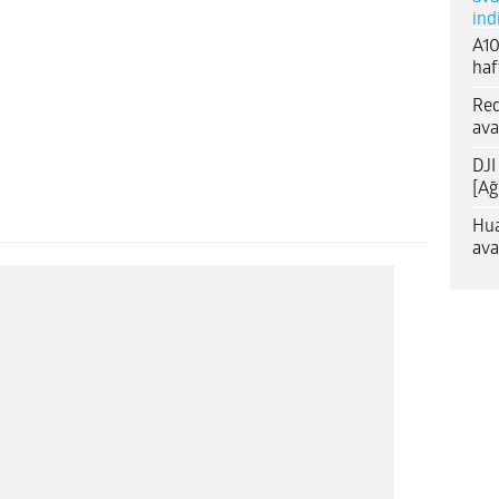
ind
A10
haf
Red
ava
DJI
[Ağ
Hua
ava