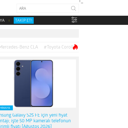
YA
TAKİP ET!
Mercedes-Benz CLA
#Toyota Corolla
MPANYA
sung Galaxy S25 FE için yeni fiyat
ntajı; işte 50 MP kameralı telefonun
irimli fiyatı [Ağustos 2026]