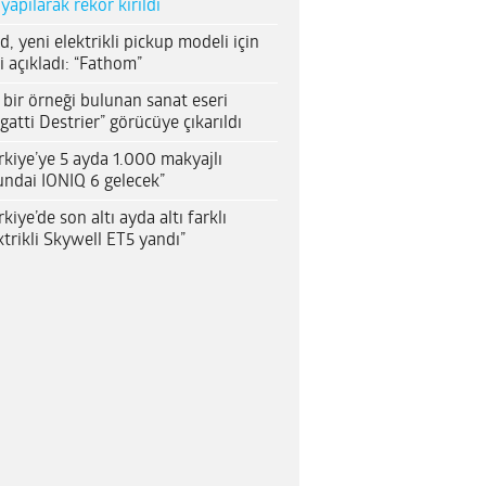
 yapılarak rekor kırıldı
d, yeni elektrikli pickup modeli için
i açıkladı: “Fathom”
 bir örneği bulunan sanat eseri
gatti Destrier” görücüye çıkarıldı
rkiye’ye 5 ayda 1.000 makyajlı
ndai IONIQ 6 gelecek”
rkiye’de son altı ayda altı farklı
ktrikli Skywell ET5 yandı”