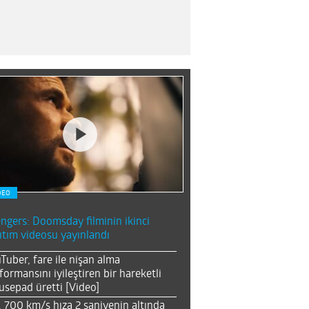
DEO
ngers: Doomsday filminin ikinci
ıtım videosu yayınlandı
Tuber, fare ile nişan alma
formansını iyileştiren bir hareketli
sepad üretti [Video]
, 700 km/s hıza 2 saniyenin altında