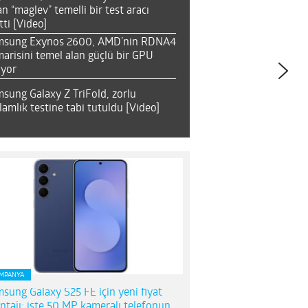
an “maglev” temelli bir test aracı
tti [Video]
msung Exynos 2600, AMD’nin RDNA4
arisini temel alan güçlü bir GPU
ıyor
sung Galaxy Z TriFold, zorlu
lamlık testine tabi tutuldu [Video]
MPANYA
sung Galaxy S25 FE için yeni fiyat
ntajı; işte 50 MP kameralı telefonun