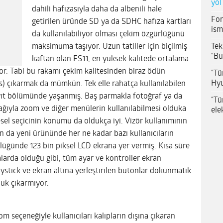
yol
dahili hafızasıyla daha da albenili hale
For
getirilen üründe SD ya da SDHC hafıza kartları
ism
da kullanılabiliyor olması çekim özgürlüğünü
Tek
maksimuma taşıyor. Uzun tatiller için biçilmiş
“Bu
kaftan olan FS11, en yüksek kalitede ortalama
yor. Tabi bu rakamı çekim kalitesinden biraz ödün
“Tü
Hyu
) çıkarmak da mümkün. Tek elle rahatça kullanılabilen
ayıt bölümünde yaşanmış. Baş parmakla fotoğraf ya da
“Tü
ağıyla zoom ve diğer menülerin kullanılabilmesi olduka
ele
el seçicinin konumu da oldukça iyi. Vizör kullanımının
da yeni ürününde her ne kadar bazı kullanıcıların
üğünde 123 bin piksel LCD ekrana yer vermiş. Kısa süre
arda olduğu gibi, tüm ayar ve kontroller ekran
ystick ve ekran altına yerleştirilen butonlar dokunmatik
luk çıkarmıyor.
om seçeneğiyle kullanıcıları kalıpların dışına çıkaran