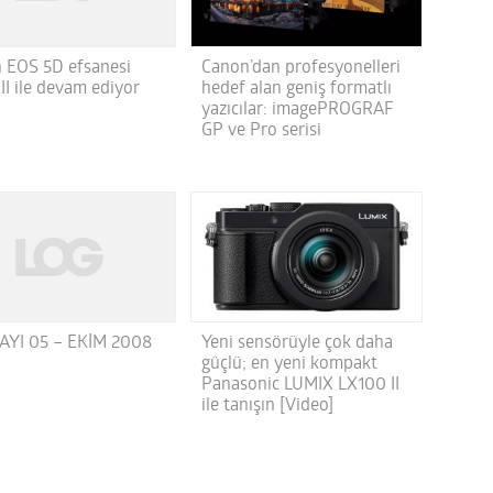
 EOS 5D efsanesi
Canon’dan profesyonelleri
II ile devam ediyor
hedef alan geniş formatlı
yazıcılar: imagePROGRAF
GP ve Pro serisi
AYI 05 – EKİM 2008
Yeni sensörüyle çok daha
güçlü; en yeni kompakt
Panasonic LUMIX LX100 II
ile tanışın [Video]