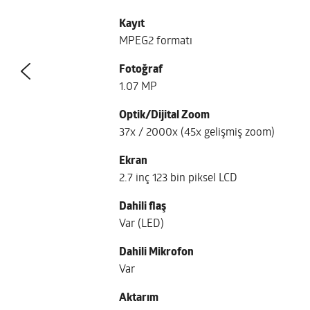
Kayıt
MPEG2 formatı
Fotoğraf
1.07 MP
Optik/Dijital Zoom
37x / 2000x (45x gelişmiş zoom)
Ekran
2.7 inç 123 bin piksel LCD
Dahili flaş
Var (LED)
Dahili Mikrofon
Var
Aktarım