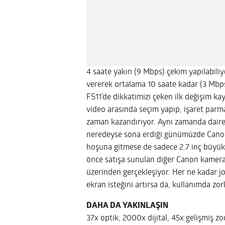
4 saate yakın (9 Mbps) çekim yapılabili
vererek ortalama 10 saate kadar (3 Mbps
FS11’de dikkatimizi çeken ilk değişim k
video arasında seçim yapıp, işaret parm
zaman kazandırıyor. Aynı zamanda daires
neredeyse sona erdiği günümüzde Canon 
hoşuna gitmese de sadece 2.7 inç büyükl
önce satışa sunulan diğer Canon kameral
üzerinden gerçekleşiyor. Her ne kadar jo
ekran isteğini artırsa da, kullanımda zor
DAHA DA YAKINLAŞIN
37x optik, 2000x dijital, 45x gelişmiş zo