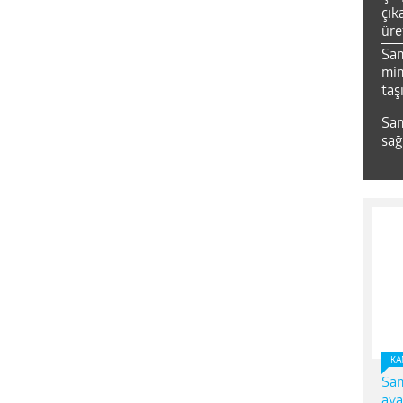
çık
üre
Sa
mim
taş
Sam
sağ
KA
Sam
ava