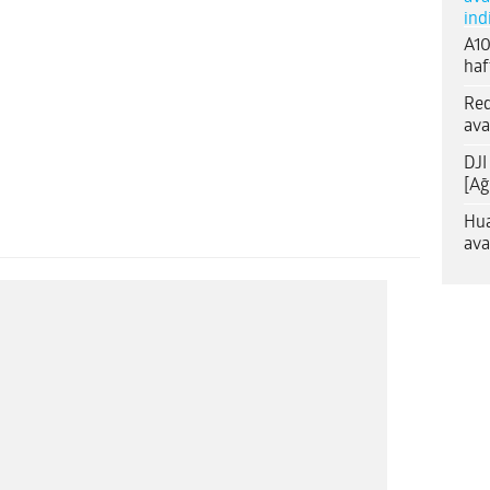
ind
A10
haf
Red
ava
DJI
[Ağ
Hua
ava