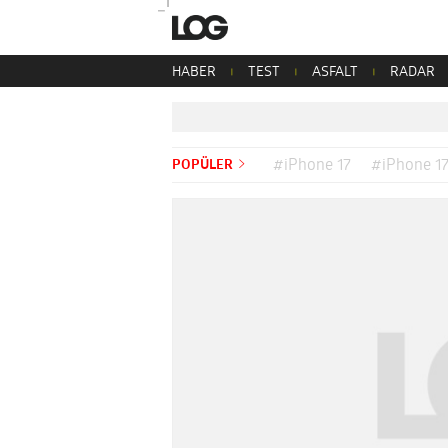
HABER
TEST
ASFALT
RADAR
POPÜLER
#iPhone 17
#iPhone 17