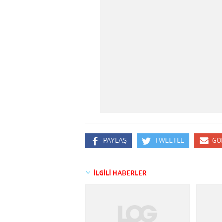
PAYLAŞ
TWEETLE
GÖ
İLGİLİ HABERLER