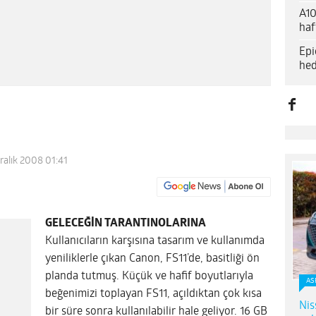
A10
haf
Epi
hed
ralık 2008 01:41
GELECEĞİN TARANTINOLARINA
Kullanıcıların karşısına tasarım ve kullanımda
yeniliklerle çıkan Canon, FS11’de, basitliği ön
planda tutmuş. Küçük ve hafif boyutlarıyla
AS
beğenimizi toplayan FS11, açıldıktan çok kısa
Nis
bir süre sonra kullanılabilir hale geliyor. 16 GB