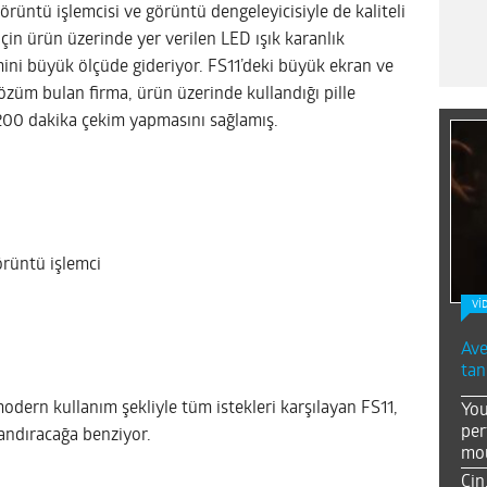
örüntü işlemcisi ve görüntü dengeleyicisiyle de kaliteli
için ürün üzerinde yer verilen LED ışık karanlık
i büyük ölçüde gideriyor. FS11’deki büyük ekran ve
özüm bulan firma, ürün üzerinde kullandığı pille
200 dakika çekim yapmasını sağlamış.
örüntü işlemci
Vİ
Ave
tan
modern kullanım şekliyle tüm istekleri karşılayan FS11,
You
per
andıracağa benziyor.
mou
Çin