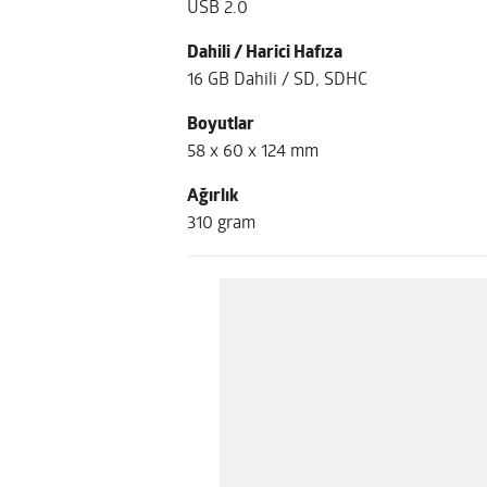
USB 2.0
Dahili / Harici Hafıza
16 GB Dahili / SD, SDHC
Boyutlar
58 x 60 x 124 mm
Ağırlık
310 gram