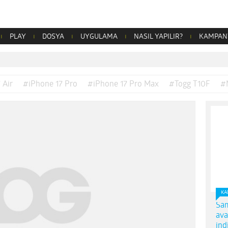
PLAY
DOSYA
UYGULAMA
NASIL YAPILIR?
KAMPAN
 Air
#iPhone 17 Pro
#iPhone 17 Pro Max
#Togg T10F
#
KA
Sam
ava
ind