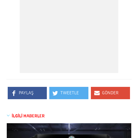
PAYLAŞ
TWEETLE
GÖNDER
İLGİLİ HABERLER