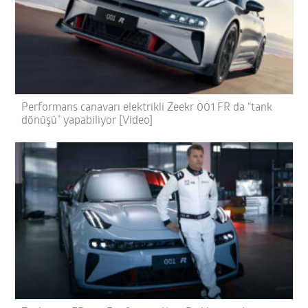
Performans canavarı elektrikli Zeekr 001 FR da “tank
dönüşü” yapabiliyor [Video]