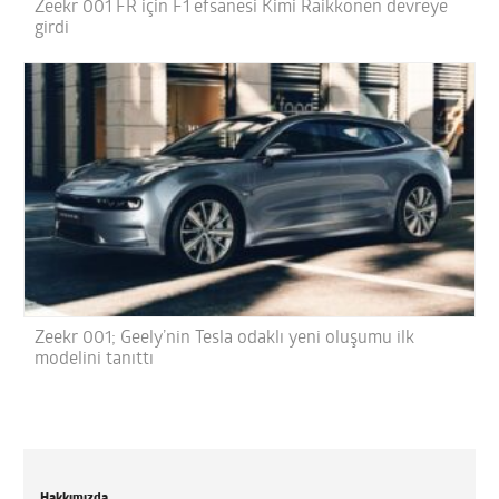
Zeekr 001 FR için F1 efsanesi Kimi Raikkonen devreye
girdi
Zeekr 001; Geely’nin Tesla odaklı yeni oluşumu ilk
modelini tanıttı
Hakkımızda