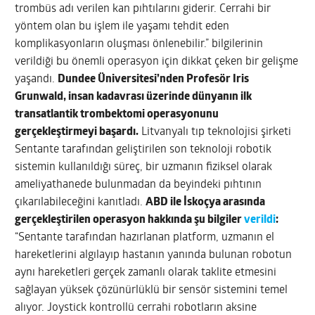
trombüs adı verilen kan pıhtılarını giderir. Cerrahi bir
yöntem olan bu işlem ile yaşamı tehdit eden
komplikasyonların oluşması önlenebilir.” bilgilerinin
verildiği bu önemli operasyon için dikkat çeken bir gelişme
yaşandı.
Dundee Üniversitesi’nden Profesör Iris
Grunwald, insan kadavrası üzerinde dünyanın ilk
transatlantik trombektomi operasyonunu
gerçekleştirmeyi başardı.
Litvanyalı tıp teknolojisi şirketi
Sentante tarafından geliştirilen son teknoloji robotik
sistemin kullanıldığı süreç, bir uzmanın fiziksel olarak
ameliyathanede bulunmadan da beyindeki pıhtının
çıkarılabileceğini kanıtladı.
ABD ile İskoçya arasında
gerçekleştirilen operasyon hakkında şu bilgiler
verildi
:
“Sentante tarafından hazırlanan platform, uzmanın el
hareketlerini algılayıp hastanın yanında bulunan robotun
aynı hareketleri gerçek zamanlı olarak taklite etmesini
sağlayan yüksek çözünürlüklü bir sensör sistemini temel
alıyor. Joystick kontrollü cerrahi robotların aksine