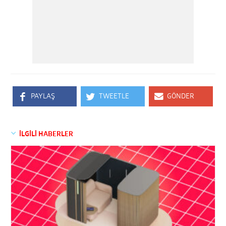
PAYLAŞ
TWEETLE
GÖNDER
İLGİLİ HABERLER