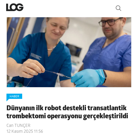
HABER
Dünyanın ilk robot destekli transatlantik
trombektomi operasyonu gerçekleştirildi
Can TUNÇER
12 Kasım 2025 11:56