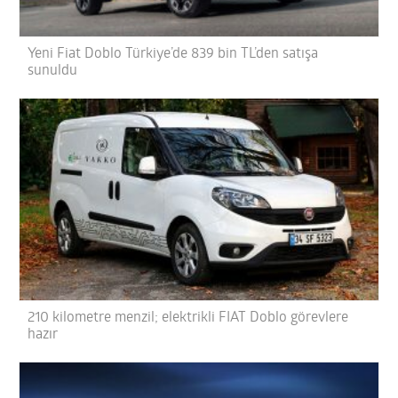
Yeni Fiat Doblo Türkiye’de 839 bin TL’den satışa
sunuldu
210 kilometre menzil; elektrikli FIAT Doblo görevlere
hazır