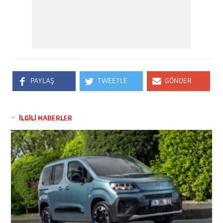
PAYLAŞ
TWEETLE
GÖNDER
İLGİLİ HABERLER