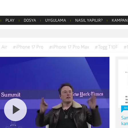
PLAY
DOSYA
UYGULAMA
NASIL YAPILIR?
KAMPAN
 Air
#iPhone 17 Pro
#iPhone 17 Pro Max
#Togg T10F
#
AK
Sam
kam