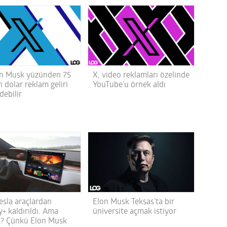
on Musk yüzünden 75
X, video reklamları özelinde
 dolar reklam geliri
YouTube’u örnek aldı
debilir
esla araçlardan
Elon Musk Teksas’ta bir
+ kaldırıldı. Ama
üniversite açmak istiyor
? Çünkü Elon Musk