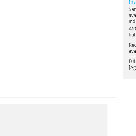
fır
Sam
ava
ind
A10
haf
Red
ava
DJI
[Ağ