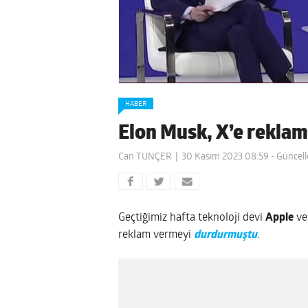
HABER
Elon Musk, X’e reklam
Can TUNÇER
30 Kasım 2023 08:59
- Güncel
Geçtiğimiz hafta teknoloji devi
Apple
v
reklam vermeyi
durdurmuştu
.