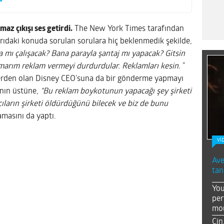
az çıkışı ses getirdi.
The New York Times tarafından
rıdaki konuda sorulan sorulara hiç beklenmedik şekilde,
a mı çalışacak? Bana parayla şantaj mı yapacak? Gitsin
arım reklam vermeyi durdurdular. Reklamları kesin.
”
erden olan Disney CEO’suna da bir gönderme yapmayı
ının üstüne,
“Bu reklam boykotunun yapacağı şey şirketi
ların şirketi öldürdüğünü bilecek ve biz de bunu
amasını da yaptı.
Vİ
Ave
tan
You
per
mou
Çin