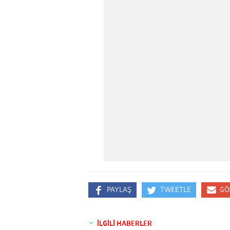
PAYLAŞ
TWEETLE
GÖ
İLGİLİ HABERLER