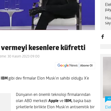
Ele
pay
Hua
say
 vermeyi kesenlere küfretti
leme: 30 Kasım 2023 09:00
e
IBM
gibi dev firmalar Elon Musk’ın sahibi olduğu X’e
Dünyanın en önemli teknoloji firmalarından
AS
olan ABD merkezli
Apple
ve
IBM,
başka bazı
şirketlerle birlikte Elon Musk’ın antisemitik bir
Ele