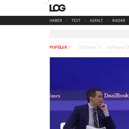
HABER
TEST
ASFALT
RADAR
POPÜLER
#iPhone 17
#iPhone 17