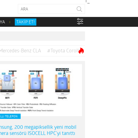
YA
TAKİP ET!
Mercedes-Benz CLA
#Toyota Corolla
ILLI TELEFON
sung, 200 megapiksellik yeni mobil
era sensörü ISOCELL HPC’yi tanıttı