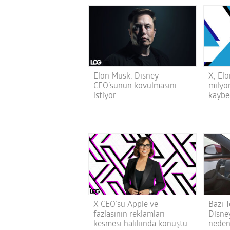
Elon Musk, Disney
X, El
CEO’sunun kovulmasını
milyon
istiyor
kaybe
X CEO’su Apple ve
Bazı T
fazlasının reklamları
Disney
kesmesi hakkında konuştu
neden