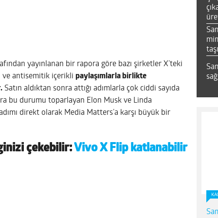
çık
üre
Sa
mim
taş
afından yayınlanan bir rapora göre bazı şirketler X’teki
Sam
 ve antisemitik içerikli
paylaşımlarla birlikte
sağ
.
Satın aldıktan sonra attığı adımlarla çok ciddi sayıda
ra bu durumu toparlayan Elon Musk ve Linda
adımı direkt olarak Media Matters’a karşı büyük bir
ginizi çekebilir:
Vivo X Flip katlanabilir
KA
Sam