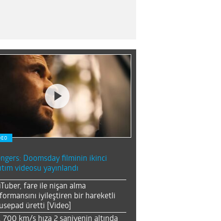
DEO
ngers: Doomsday filminin ikinci
ıtım videosu yayınlandı
Tuber, fare ile nişan alma
formansını iyileştiren bir hareketli
sepad üretti [Video]
, 700 km/s hıza 2 saniyenin altında