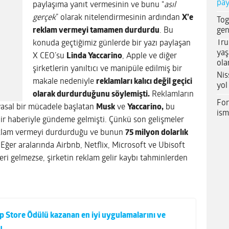
pay
paylaşıma yanıt vermesinin ve bunu “
asıl
gerçek
” olarak nitelendirmesinin ardından
X’e
Tog
gen
reklam vermeyi tamamen durdurdu
. Bu
Tru
konuda geçtiğimiz günlerde bir yazı paylaşan
yaş
X CEO’su
Linda Yaccarino
, Apple ve diğer
ola
şirketlerin yanıltıcı ve manipüle edilmiş bir
Nis
makale nedeniyle
reklamları kalıcı değil geçici
yol
olarak durdurduğunu söylemişti.
Reklamların
For
asal bir mücadele başlatan
Musk
ve
Yaccarino,
bu
ism
r haberiyle gündeme gelmişti. Çünkü son gelişmeler
reklam vermeyi durdurduğu ve bunun
75 milyon dolarlık
Eğer aralarında Airbnb, Netflix, Microsoft ve Ubisoft
geri gelmezse, şirketin reklam gelir kaybı tahminlerden
 Store Ödülü kazanan en iyi uygulamalarını ve
u