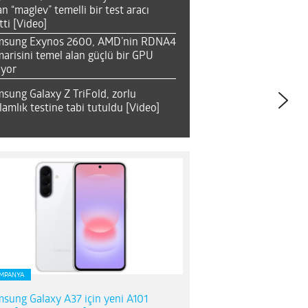
an “maglev” temelli bir test aracı
tti [Video]
msung Exynos 2600, AMD’nin RDNA4
arisini temel alan güçlü bir GPU
ıyor
sung Galaxy Z TriFold, zorlu
lamlık testine tabi tutuldu [Video]
MPANYA
sung Galaxy A37 için yeni A101