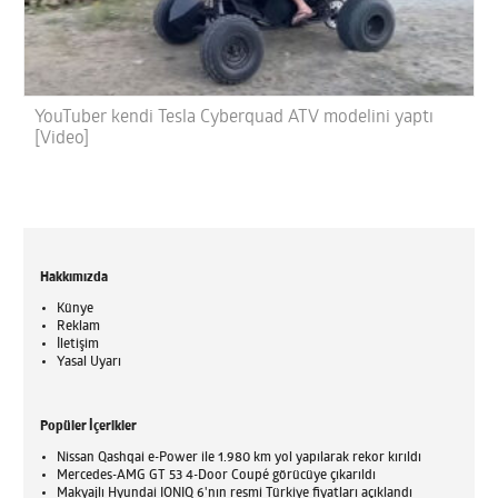
YouTuber kendi Tesla Cyberquad ATV modelini yaptı
[Video]
Hakkımızda
Künye
Reklam
İletişim
Yasal Uyarı
Popüler İçerikler
Nissan Qashqai e-Power ile 1.980 km yol yapılarak rekor kırıldı
Mercedes-AMG GT 53 4-Door Coupé görücüye çıkarıldı
Makyajlı Hyundai IONIQ 6'nın resmi Türkiye fiyatları açıklandı