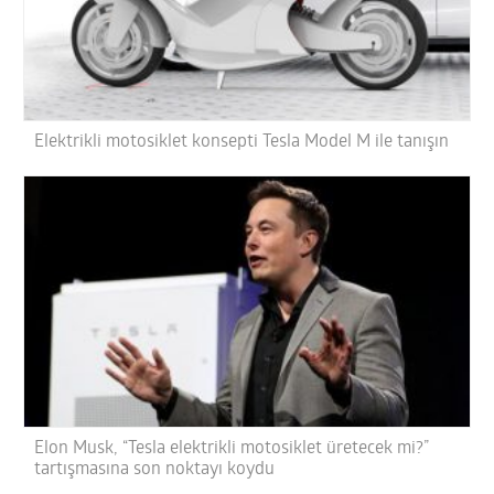
Elektrikli motosiklet konsepti Tesla Model M ile tanışın
Elon Musk, “Tesla elektrikli motosiklet üretecek mi?”
tartışmasına son noktayı koydu