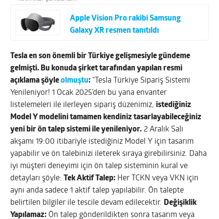
Apple Vision Pro rakibi Samsung
Galaxy XR resmen tanıtıldı
Tesla en son önemli bir Türkiye gelişmesiyle gündeme
gelmişti. Bu konuda şirket tarafından yapılan resmi
açıklama şöyle
olmuştu
:
“Tesla Türkiye Sipariş Sistemi
Yenileniyor! 1 Ocak 2025’den bu yana envanter
listelemeleri ile ilerleyen sipariş düzenimiz,
istediğiniz
Model Y modelini tamamen kendiniz tasarlayabileceğiniz
yeni bir ön talep sistemi ile yenileniyor.
2 Aralık Salı
akşamı 19:00 itibariyle istediğiniz Model Y için tasarım
yapabilir ve ön talebinizi ileterek sıraya girebilirsiniz. Daha
iyi müşteri deneyimi için ön talep sisteminin kural ve
detayları şöyle:
Tek Aktif Talep:
Her TCKN veya VKN için
aynı anda sadece 1 aktif talep yapılabilir. Ön talepte
belirtilen bilgiler ile tescile devam edilecektir.
Değişiklik
Yapılamaz:
Ön talep gönderildikten sonra tasarım veya