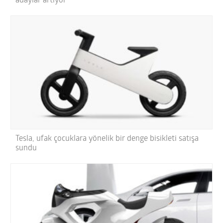
adaylar artıyor
Tesla, ufak çocuklara yönelik bir denge bisikleti satışa
sundu