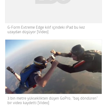
G-Form Extreme Edge kılıf içindeki iPad bu kez
uzaydan düşüyor [Video]
3 bin metre yükseklikten düşen GoPro, “baş döndüren”
bir video kaydetti [Video]