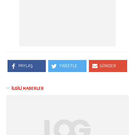
PAYLAŞ
TWEETLE
GÖNDER
İLGİLİ HABERLER