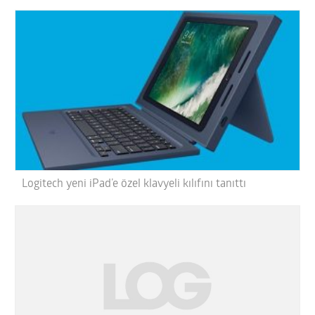
Logitech yeni iPad’e özel klavyeli kılıfını tanıttı