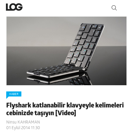
HABER
Flyshark katlanabilir klavyeyle kelimeleri
cebinizde taşıyın [Video]
Ninsu KAHRAMAN
01 Eylül 2014 11:30