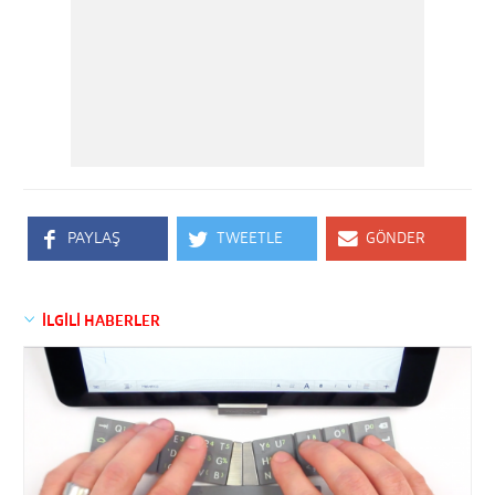
PAYLAŞ
TWEETLE
GÖNDER
İLGİLİ HABERLER