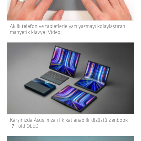
Akıllı telefon ve tabletlerle yazı yazmayı kolaylaştıran
manyetik klavye [Video]
Karşınızda Asus imzalı ilk katlanabilir dizüstü Zenbook
17 Fold OLED