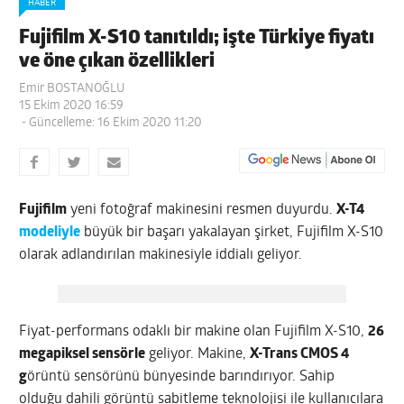
HABER
Fujifilm X-S10 tanıtıldı; işte Türkiye fiyatı
ve öne çıkan özellikleri
Emir BOSTANOĞLU
15 Ekim 2020 16:59
- Güncelleme: 16 Ekim 2020 11:20
Fujifilm
yeni fotoğraf makinesini resmen duyurdu.
X-T4
modeliyle
büyük bir başarı yakalayan şirket, Fujifilm X-S10
olarak adlandırılan makinesiyle iddialı geliyor.
Fiyat-performans odaklı bir makine olan Fujifilm X-S10,
26
megapiksel sensörle
geliyor. Makine,
X-Trans CMOS 4
g
örüntü sensörünü bünyesinde barındırıyor. Sahip
olduğu dahili görüntü sabitleme teknolojisi ile kullanıcılara