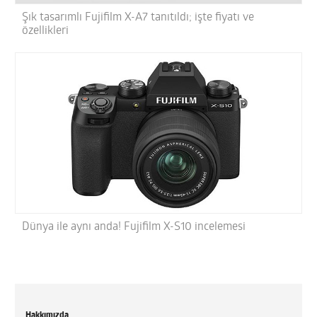
Şık tasarımlı Fujifilm X-A7 tanıtıldı; işte fiyatı ve
özellikleri
Dünya ile aynı anda! Fujifilm X-S10 incelemesi
Hakkımızda