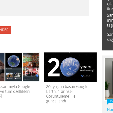
çık
üre
Sa
mim
taş
NDER
Sam
sağ
tasarımıyla Google
20. yaşına basan Google
ve tüm özellikleri
Earth, “Tarihsel
o]
Görüntüleme” ile
güncellendi
KA
Nor