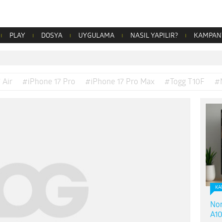
PLAY
DOSYA
UYGULAMA
NASIL YAPILIR?
KAMPAN
 Air
#iPhone 17 Pro
#iPhone 17 Pro Max
#Togg T10F
#
KA
Nor
A10