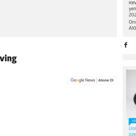
ReV
yen
202
Onv
A10
iving
AS
Dod
öze