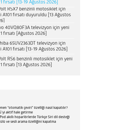
1 fırsatı [13-19 Ağustos 2026]
olt RSX7 benzinli motosiklet için
i A101 fırsatı duyuruldu [13 Ağustos
6]
o 40VQ80F3A televizyon için yeni
1 fırsatı [Ağustos 2026]
hiba 65UV2363DT televizyon için
i A101 fırsatı [13-19 Ağustos 2026]
olt RS6 benzinli motosiklet için yeni
1 fırsatı [13 Ağustos 2026]
en “otomatik çeviri” özelliği nasıl kapatılır?
’yi aktif hale getirme
d akıllı hoparlörlerde Türkçe Siri dil desteği
tülü ve sesli arama özelliğini kapatma