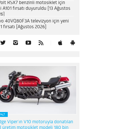
olt RSX7 benzinli motosiklet için
i A101 fırsatı duyuruldu [13 Ağustos
6]
o 40VQ80F3A televizyon için yeni
1 fırsatı [Ağustos 2026]
FALT
ge Viper’ın V10 motoruyla donatılan
l üretim motosiklet modeli 180 bin