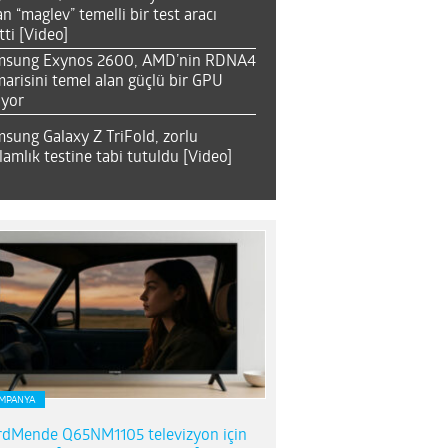
an “maglev” temelli bir test aracı
tti [Video]
msung Exynos 2600, AMD’nin RDNA4
arisini temel alan güçlü bir GPU
ıyor
sung Galaxy Z TriFold, zorlu
lamlık testine tabi tutuldu [Video]
MPANYA
dMende Q65NM1105 televizyon için