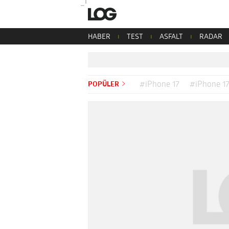
HABER
TEST
ASFALT
RADAR
POPÜLER
#iPhone 17
#iPhone 17