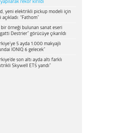
 yapılarak rekor kırıldı
d, yeni elektrikli pickup modeli için
i açıkladı: “Fathom”
 bir örneği bulunan sanat eseri
gatti Destrier” görücüye çıkarıldı
rkiye’ye 5 ayda 1.000 makyajlı
ndai IONIQ 6 gelecek”
rkiye’de son altı ayda altı farklı
ktrikli Skywell ET5 yandı”