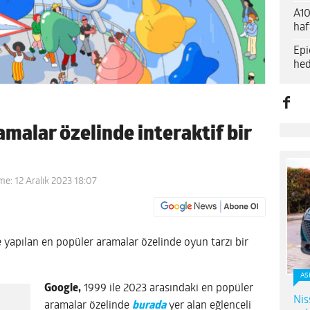
A10
haf
Epi
hed
malar özelinde interaktif bir
me: 12 Aralık 2023 18:07
apılan en popüler aramalar özelinde oyun tarzı bir
AS
Google,
1999 ile 2023 arasındaki en popüler
Nis
aramalar özelinde
burada
yer alan eğlenceli