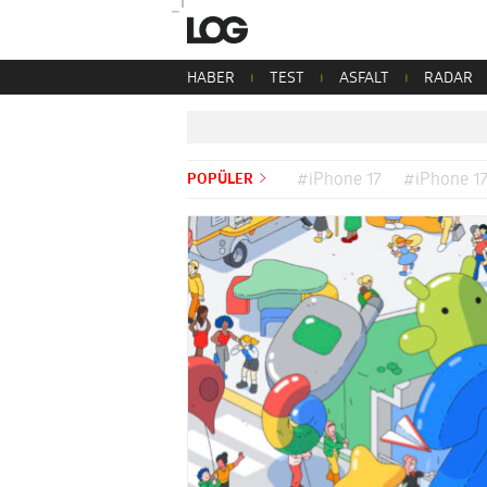
HABER
TEST
ASFALT
RADAR
POPÜLER
#iPhone 17
#iPhone 17