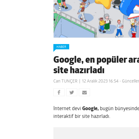
HABER
Google, en popüler ara
site hazırladı
Can TUNÇER
12 Aralık 2023 16:54
- Güncelle
İnternet devi
Google,
bugün bünyesinde y
interaktif bir site hazırladı.