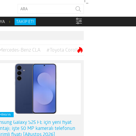
YA
TAKİP ET!
Mercedes-Benz CLA
#Toyota Corolla
MPANYA
sung Galaxy S25 FE için yeni fiyat
ntajı; işte 50 MP kameralı telefonun
irimli fiyatı [Ağustos 2026]