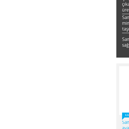
çık
üre
Sa
mim
taş
Sam
sağ
KA
Sam
ava