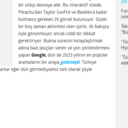
yol
bir siteyi devreye aldı. Bu interaktif sitede
For
Pikachu’dan Taylor Swift’e ve Beatles’a kadar
ism
bulmanız gereken 25 görsel bulunuyor. Güzel
Tek
bir boş zaman aktivitesi olan içerik, ilk bakışta
“Bu
öyle görünmüyor ancak ciddi bir dikkat
gerektiriyor. Bulma sürecini kolaylaştırmak
“Tü
Hyu
adına bazı ipuçları veren ve yön yönlendirmesi
yapan
Google,
dün de 2023 yılının en popüler
“Tü
aramalarını bir araya
getirmişti
. Türkiye
ele
nanlar eğer dün görmediyseniz tam olarak şöyle