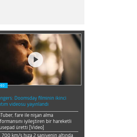
DEO
ngers: Doomsday filminin ikinci
ıtım videosu yayınlandı
Tuber, fare ile nişan alma
formansını iyileştiren bir hareketli
sepad üretti [Video]
, 700 km/s hıza 2 saniyenin altında