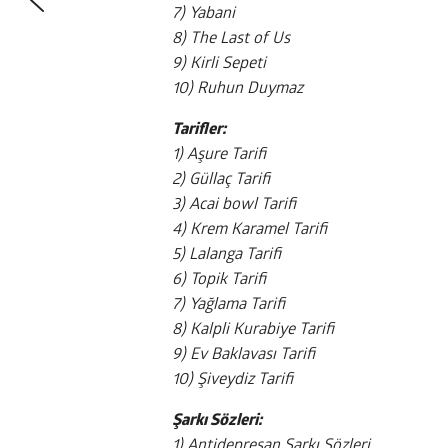
7) Yabani
8) The Last of Us
9) Kirli Sepeti
10) Ruhun Duymaz
Tarifler:
1) Aşure Tarifi
2) Güllaç Tarifi
3) Acai bowl Tarifi
4) Krem Karamel Tarifi
5) Lalanga Tarifi
6) Topik Tarifi
7) Yağlama Tarifi
8) Kalpli Kurabiye Tarifi
9) Ev Baklavası Tarifi
10) Şiveydiz Tarifi
Şarkı Sözleri:
1) Antidepresan Şarkı Sözleri