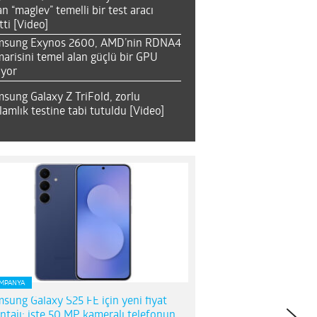
an “maglev” temelli bir test aracı
tti [Video]
msung Exynos 2600, AMD’nin RDNA4
arisini temel alan güçlü bir GPU
ıyor
sung Galaxy Z TriFold, zorlu
lamlık testine tabi tutuldu [Video]
MPANYA
sung Galaxy S25 FE için yeni fiyat
ntajı; işte 50 MP kameralı telefonun