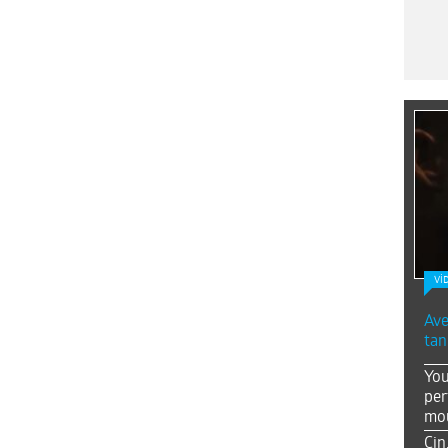
Vİ
Ave
tan
You
per
mou
Çin