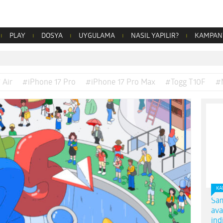
PLAY
DOSYA
UYGULAMA
NASIL YAPILIR?
KAMPAN
 Air
#iPhone 17 Pro
#iPhone 17 Pro Max
#Togg T10F
#
KA
Sam
ava
ind