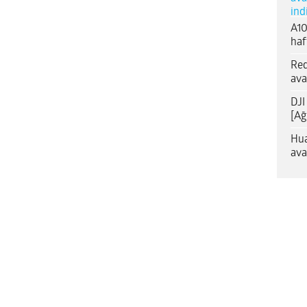
ind
A10
haf
Red
ava
DJI
[Ağ
Hua
ava