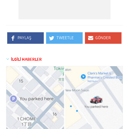
PAYLAŞ
TWEETLE
GÖNDER
İLGİLİ HABERLER