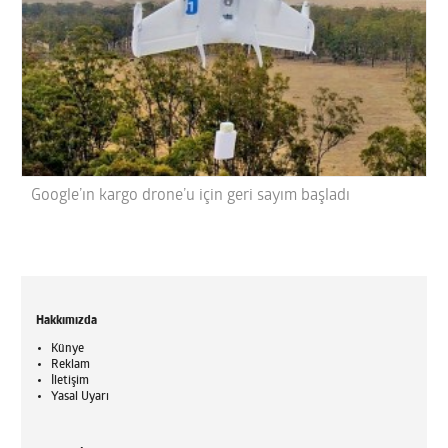
Google’ın kargo drone’u için geri sayım başladı
Hakkımızda
Künye
Reklam
İletişim
Yasal Uyarı