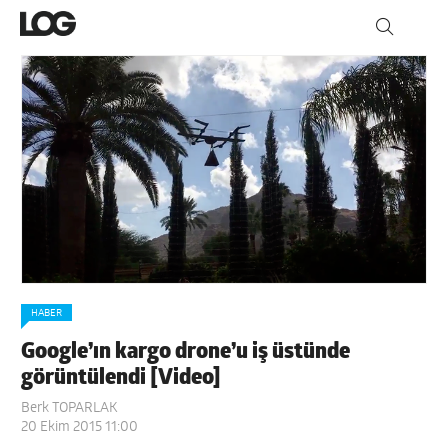
HABER
Google’ın kargo drone’u iş üstünde
görüntülendi [Video]
Berk TOPARLAK
20 Ekim 2015 11:00