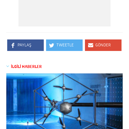
PAYLAŞ
TWEETLE
GÖNDER
İLGİLİ HABERLER