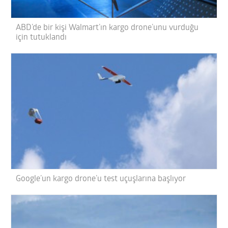
ABD’de bir kişi Walmart’ın kargo drone’unu vurduğu
için tutuklandı
Google’un kargo drone’u test uçuşlarına başlıyor