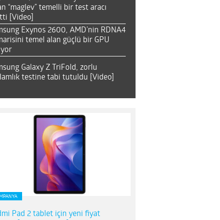
an “maglev” temelli bir test aracı
tti [Video]
msung Exynos 2600, AMD’nin RDNA4
arisini temel alan güçlü bir GPU
ıyor
sung Galaxy Z TriFold, zorlu
lamlık testine tabi tutuldu [Video]
MPANYA
mi Pad 2 tablet için yeni fiyat