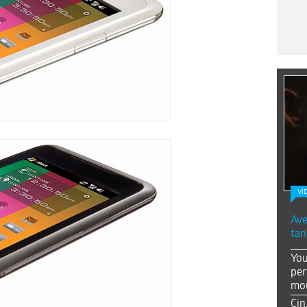
Vİ
Ave
tan
You
per
mou
Çin