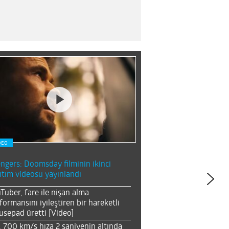
DEO
ngers: Doomsday filminin ikinci
ıtım videosu yayınlandı
Tuber, fare ile nişan alma
formansını iyileştiren bir hareketli
sepad üretti [Video]
, 700 km/s hıza 2 saniyenin altında