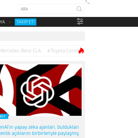
YA
TAKİP ET!
Mercedes-Benz CLA
#Toyota Corolla
BER
nAI’ın yapay zeka ajanları, buldukları
enlik açıklarını birbirleriyle paylaşmış