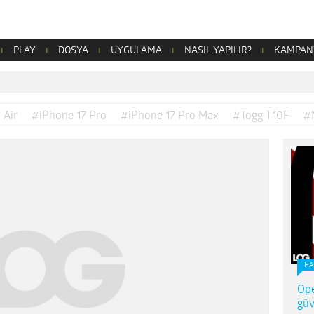
PLAY
DOSYA
UYGULAMA
NASIL YAPILIR?
KAMPAN
 Air
#iPhone 17 Pro
#iPhone 17 Pro Max
#Togg T10F
#
HA
Ope
güv