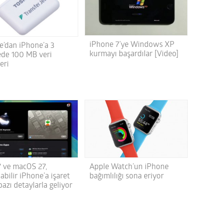
iPhone 7’ye Windows XP
e’dan iPhone’a 3
kurmayı başardılar [Video]
ede 100 MB veri
eri
7 ve macOS 27,
Apple Watch’un iPhone
abilir iPhone’a işaret
bağımlılığı sona eriyor
azı detaylarla geliyor