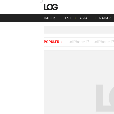
HABER
TEST
ASFALT
RADAR
POPÜLER
#iPhone 17
#iPhone 17