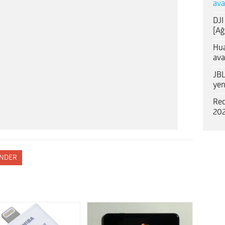
ava
DJI
[Ağ
Hua
ava
JBL
yen
Red
202
NDER