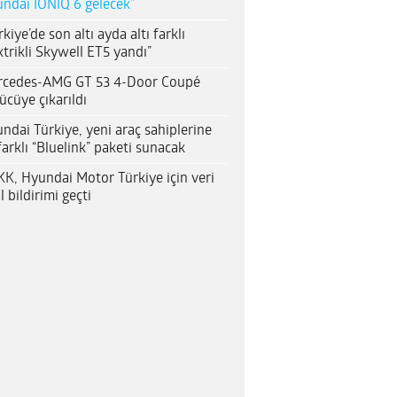
ndai IONIQ 6 gelecek”
rkiye’de son altı ayda altı farklı
ktrikli Skywell ET5 yandı”
rcedes-AMG GT 53 4-Door Coupé
ücüye çıkarıldı
ndai Türkiye, yeni araç sahiplerine
farklı “Bluelink” paketi sunacak
K, Hyundai Motor Türkiye için veri
al bildirimi geçti