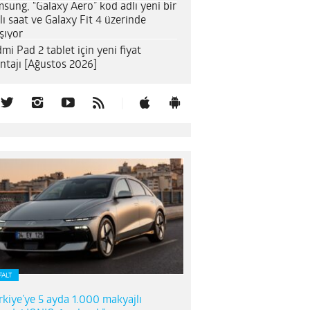
sung, “Galaxy Aero” kod adlı yeni bir
llı saat ve Galaxy Fit 4 üzerinde
ışıyor
mi Pad 2 tablet için yeni fiyat
ntajı [Ağustos 2026]
FALT
rkiye’ye 5 ayda 1.000 makyajlı