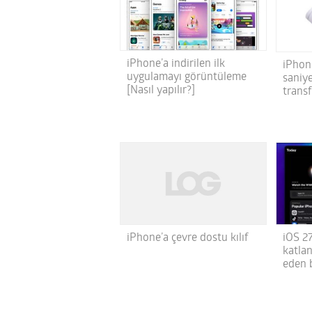
iPhone’a indirilen ilk
iPhon
uygulamayı görüntüleme
saniy
[Nasıl yapılır?]
transf
iPhone’a çevre dostu kılıf
iOS 2
katlan
eden b