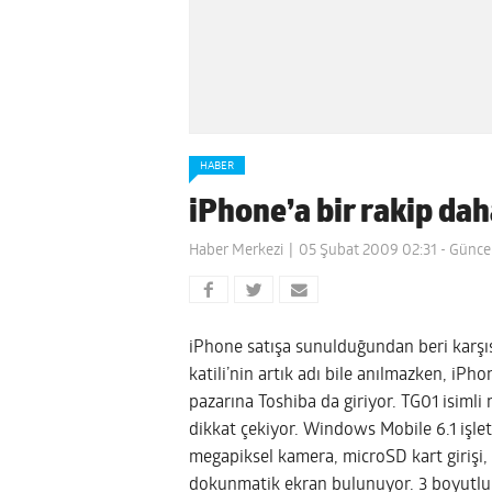
HABER
iPhone’a bir rakip da
Haber Merkezi
05 Şubat 2009 02:31
- Günce
iPhone satışa sunulduğundan beri karşıs
katili’nin artık adı bile anılmazken, iP
pazarına Toshiba da giriyor.
TG01 isimli 
dikkat çekiyor. Windows Mobile 6.1 işlet
megapiksel kamera, microSD kart giriş
dokunmatik ekran bulunuyor. 3 boyutlu 