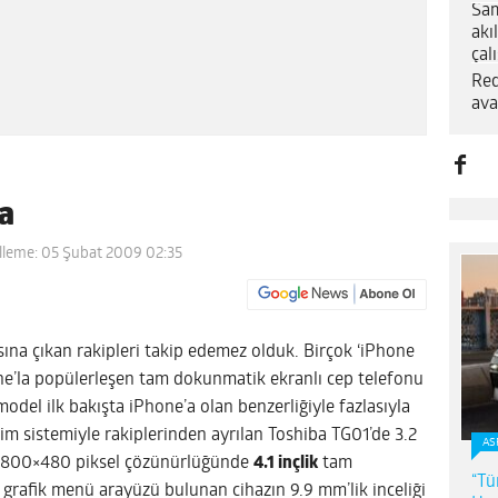
Sam
akı
çal
Red
ava
ha
lleme: 05 Şubat 2009 02:35
ına çıkan rakipleri takip edemez olduk. Birçok ‘iPhone
hone’la popülerleşen tam dokunmatik ekranlı cep telefonu
model ilk bakışta iPhone’a olan benzerliğiyle fazlasıyla
im sistemiyle rakiplerinden ayrılan Toshiba TG01’de 3.2
AS
i, 800×480 piksel çözünürlüğünde
4.1 inçlik
tam
“Tü
grafik menü arayüzü bulunan cihazın 9.9 mm’lik inceliği