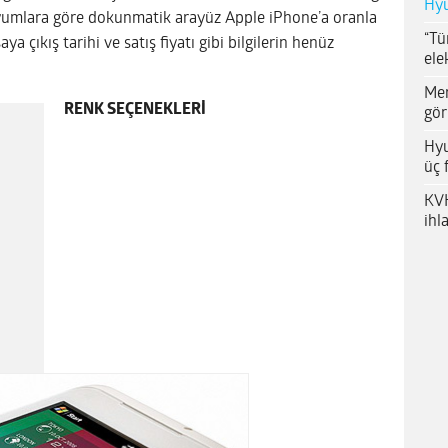
Hyu
uyumlara göre dokunmatik arayüz Apple iPhone’a oranla
“Tü
ya çıkış tarihi ve satış fiyatı gibi bilgilerin henüz
ele
Me
RENK SEÇENEKLERİ
gör
Hyu
üç 
KVK
ihl