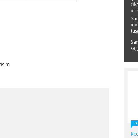
çık
üre
Sa
mim
taş
Sam
sağ
rişim
KA
Red