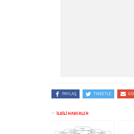
PAYLAŞ
TWEETLE
GÖ
İLGİLİ HABERLER