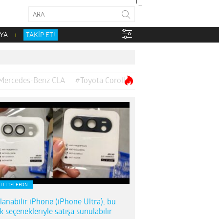
YA
TAKİP ET!
Mercedes-Benz CLA
#Toyota Corolla
ILLI TELEFON
lanabilir iPhone (iPhone Ultra), bu
k seçenekleriyle satışa sunulabilir