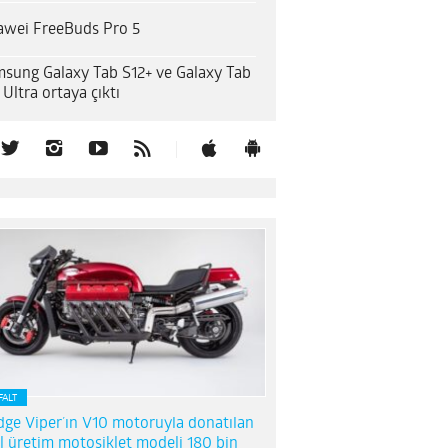
wei FreeBuds Pro 5
sung Galaxy Tab S12+ ve Galaxy Tab
 Ultra ortaya çıktı
FALT
ge Viper’ın V10 motoruyla donatılan
l üretim motosiklet modeli 180 bin