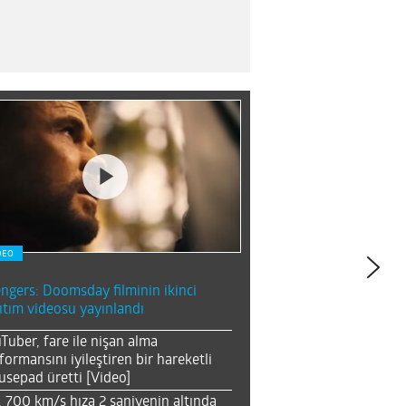
DEO
ngers: Doomsday filminin ikinci
ıtım videosu yayınlandı
Tuber, fare ile nişan alma
formansını iyileştiren bir hareketli
sepad üretti [Video]
, 700 km/s hıza 2 saniyenin altında