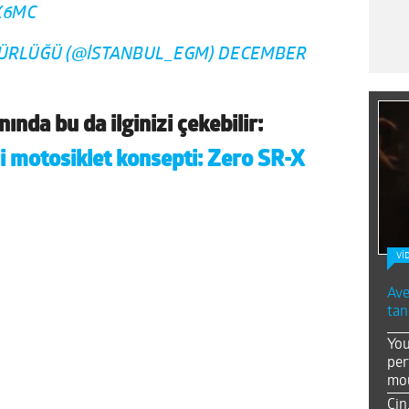
K6MC
DÜRLÜĞÜ (@ISTANBUL_EGM)
DECEMBER
nında bu da ilginizi çekebilir:
li motosiklet konsepti: Zero SR-X
Vİ
Ave
tan
You
per
mou
Çin