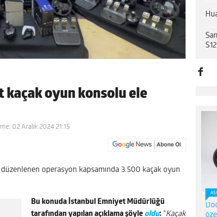
Hua
Sam
S12
t kaçak oyun konsolu ele
me: 02 Aralık 2024 21:15
n düzenlenen operasyon kapsamında 3.500 kaçak oyun
AS
Bu konuda İstanbul Emniyet Müdürlüğü
Dod
tarafından yapılan açıklama şöyle
oldu
:
“
Kaçak
öze