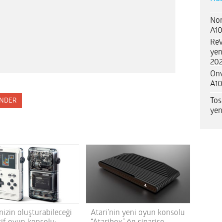
Nor
A10
ReV
yen
202
Onv
A10
Tos
NDER
yen
izin oluşturabileceği
Atari’nin yeni oyun konsolu