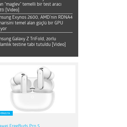
an “maglev” temelli bir test aracı
tti [Video]
msung Exynos 2600, AMD’nin RDNA4
arisini temel alan güçlü bir GPU
ıyor
sung Galaxy Z TriFold, zorlu
lamlık testine tabi tutuldu [Video]
MPANYA
wei FreeBuds Pro 5