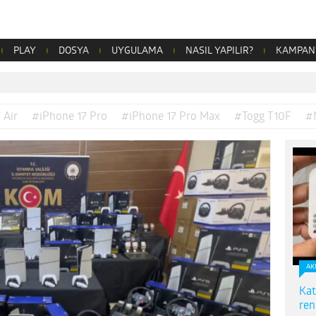
PLAY
DOSYA
UYGULAMA
NASIL YAPILIR?
KAMPAN
 Air
#iPhone 17 Pro
#iPhone 17 Pro Max
#Togg T10F
#
AK
Kat
ren