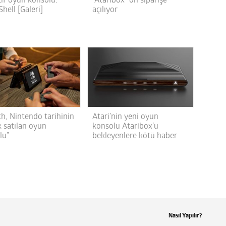
tif oyun konsolu:
“Ataribox” ön siparişe
hell [Galeri]
açılıyor
ch, Nintendo tarihinin
Atari’nin yeni oyun
k satılan oyun
konsolu Ataribox’u
lu”
bekleyenlere kötü haber
Nasıl Yapılır?