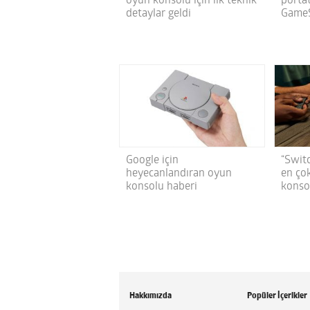
oyun konsolu için ilk teknik
porta
detaylar geldi
GameS
Google için
“Swit
heyecanlandıran oyun
en ço
konsolu haberi
konso
Hakkımızda
Popüler İçerikler