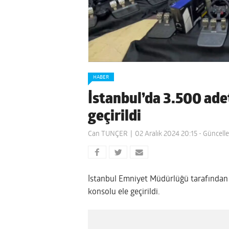
HABER
İstanbul’da 3.500 ade
geçirildi
Can TUNÇER
02 Aralık 2024 20:15
- Güncelle
İstanbul Emniyet Müdürlüğü tarafında
konsolu ele geçirildi.