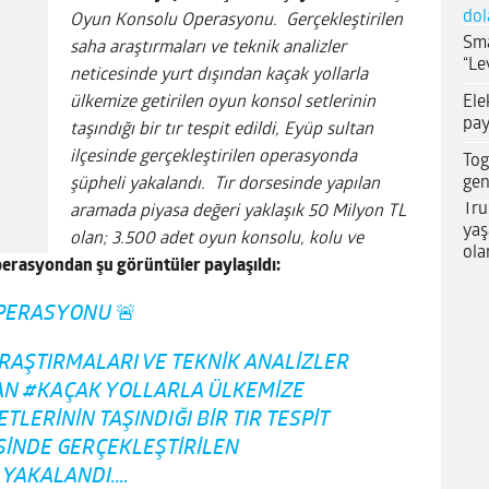
dol
Oyun Konsolu Operasyonu. Gerçekleştirilen
Sma
saha araştırmaları ve teknik analizler
“Le
neticesinde yurt dışından kaçak yollarla
Ele
ülkemize getirilen oyun konsol setlerinin
pay
taşındığı bir tır tespit edildi, Eyüp sultan
ilçesinde gerçekleştirilen operasyonda
Tog
gen
şüpheli yakalandı. Tır dorsesinde yapılan
Tru
aramada piyasa değeri yaklaşık 50 Milyon TL
yaş
olan; 3.500 adet oyun konsolu, kolu ve
ola
perasyondan şu görüntüler paylaşıldı:
PERASYONU
🚨
RAŞTIRMALARI VE TEKNIK ANALIZLER
DAN
#KAÇAK
YOLLARLA ÜLKEMIZE
LERININ TAŞINDIĞI BIR TIR TESPIT
SINDE GERÇEKLEŞTIRILEN
 YAKALANDI.…