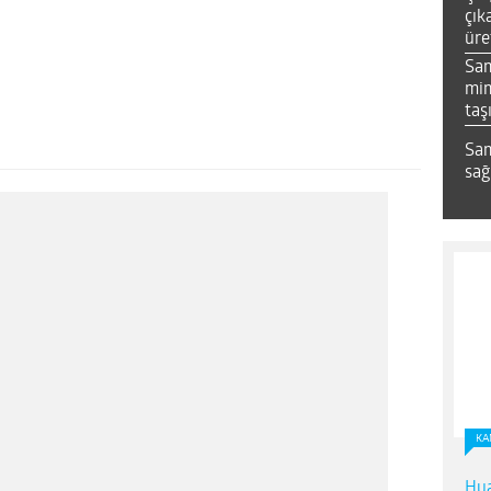
çık
üre
Sa
mim
taş
Sam
sağ
KA
Hua