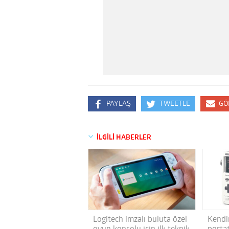
PAYLAŞ
TWEETLE
GÖ
İLGİLİ HABERLER
Logitech imzalı buluta özel
Kendin