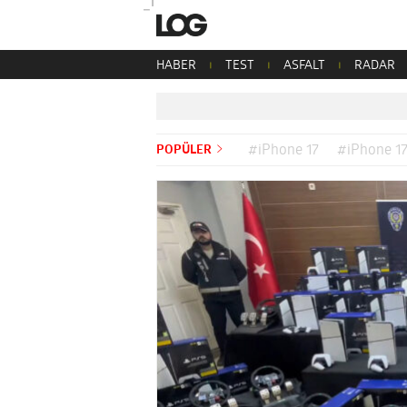
HABER
TEST
ASFALT
RADAR
POPÜLER
#iPhone 17
#iPhone 17