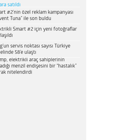
ara satıldı
rt #2’nin özel reklam kampanyası
vent Tuna” ile son buldu
ktrikli Smart #2 için yeni fotoğraflar
laşıldı
g’un servis noktası sayısı Türkiye
elinde 58’e ulaştı
mp, elektrikli araç sahiplerinin
adığı menzil endişesini bir “hastalık”
rak nitelendirdi