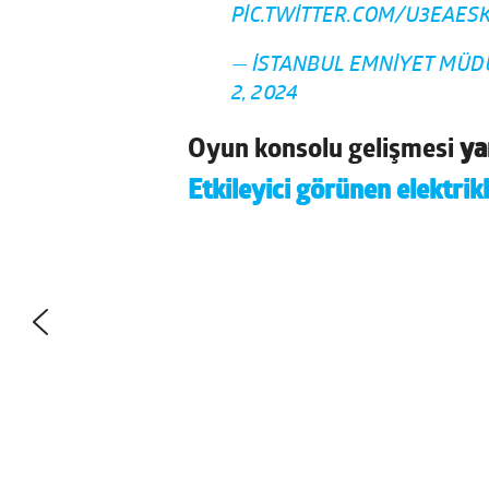
PIC.TWITTER.COM/U3EAES
— İSTANBUL EMNIYET MÜ
2, 2024
Oyun konsolu gelişmesi
ya
Etkileyici görünen elektrik