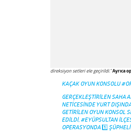
direksiyon setleri ele geçirildi.”
Ayrıca o
KAÇAK OYUN KONSOLU
#O
GERÇEKLEŞTIRILEN SAHA A
NETICESINDE YURT DIŞIN
GETIRILEN OYUN KONSOL SET
EDILDI,
#EYÜPSULTAN
ILÇE
OPERASYONDA 1️⃣ ŞÜPHELI