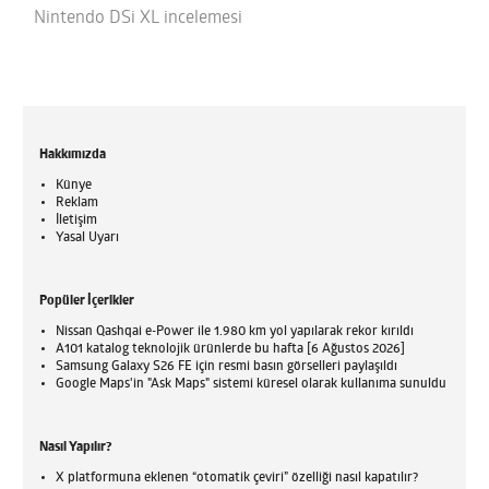
Nintendo DSi XL incelemesi
Hakkımızda
Künye
Reklam
İletişim
Yasal Uyarı
Popüler İçerikler
Nissan Qashqai e-Power ile 1.980 km yol yapılarak rekor kırıldı
A101 katalog teknolojik ürünlerde bu hafta [6 Ağustos 2026]
Samsung Galaxy S26 FE için resmi basın görselleri paylaşıldı
Google Maps'in "Ask Maps" sistemi küresel olarak kullanıma sunuldu
Nasıl Yapılır?
X platformuna eklenen “otomatik çeviri” özelliği nasıl kapatılır?