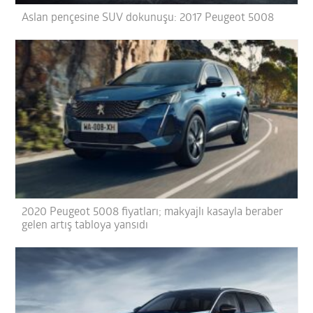
Aslan pençesine SUV dokunuşu: 2017 Peugeot 5008
2020 Peugeot 5008 fiyatları; makyajlı kasayla beraber
gelen artış tabloya yansıdı