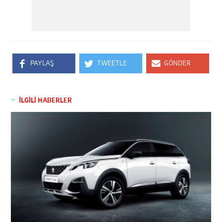
PAYLAŞ
TWEETLE
GÖNDER
İLGİLİ HABERLER