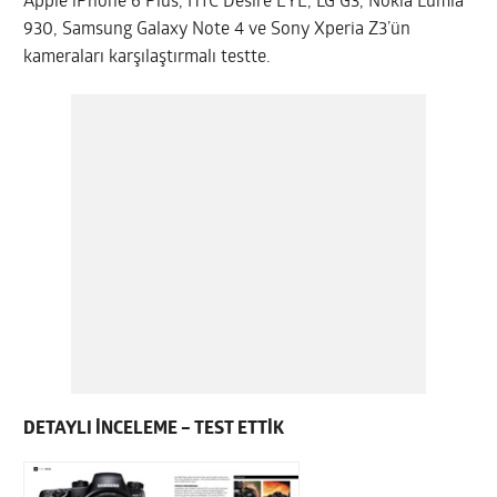
Apple iPhone 6 Plus, HTC Desire EYE, LG G3, Nokia Lumia
930, Samsung Galaxy Note 4 ve Sony Xperia Z3’ün
kameraları karşılaştırmalı testte.
DETAYLI İNCELEME – TEST ETTİK