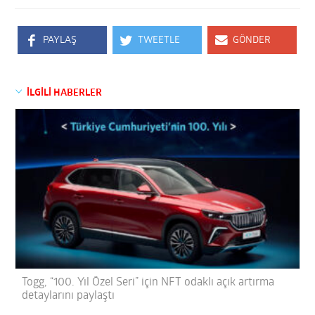
PAYLAŞ
TWEETLE
GÖNDER
İLGİLİ HABERLER
Togg, “100. Yıl Özel Seri” için NFT odaklı açık artırma
detaylarını paylaştı