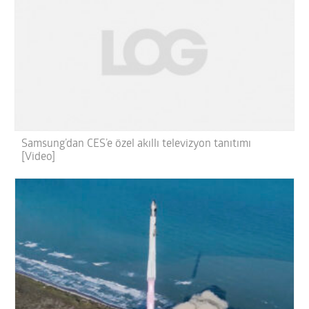
Samsung’dan CES’e özel akıllı televizyon tanıtımı
[Video]