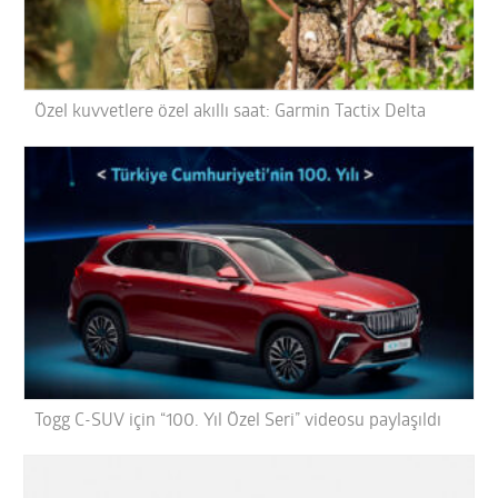
Özel kuvvetlere özel akıllı saat: Garmin Tactix Delta
Togg C-SUV için “100. Yıl Özel Seri” videosu paylaşıldı