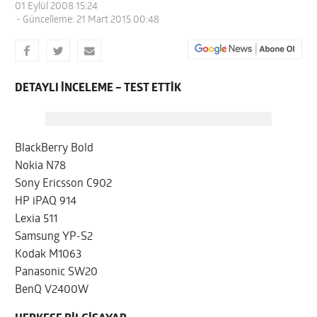
01 Eylül 2008 15:24
- Güncelleme: 21 Mart 2015 00:48
DETAYLI İNCELEME – TEST ETTİK
BlackBerry Bold
Nokia N78
Sony Ericsson C902
HP iPAQ 914
Lexia 511
Samsung YP-S2
Kodak M1063
Panasonic SW20
BenQ V2400W