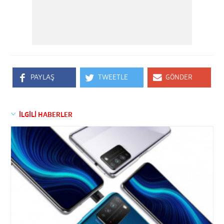
PAYLAŞ
TWEETLE
GÖNDER
İLGİLİ HABERLER