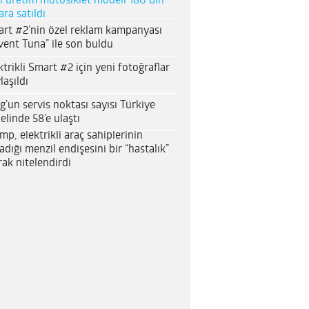
l üretim motosiklet modeli 180 bin
ara satıldı
rt #2’nin özel reklam kampanyası
vent Tuna” ile son buldu
ktrikli Smart #2 için yeni fotoğraflar
laşıldı
g’un servis noktası sayısı Türkiye
elinde 58’e ulaştı
mp, elektrikli araç sahiplerinin
adığı menzil endişesini bir “hastalık”
rak nitelendirdi