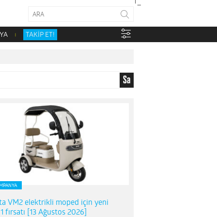
YA
TAKİP ET!
Sa
MPANYA
ta VM2 elektrikli moped için yeni
1 fırsatı [13 Ağustos 2026]