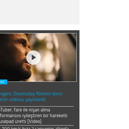
DEO
ngers: Doomsday filminin ikinci
ıtım videosu yayınlandı
Tuber, fare ile nişan alma
formansını iyileştiren bir hareketli
sepad üretti [Video]