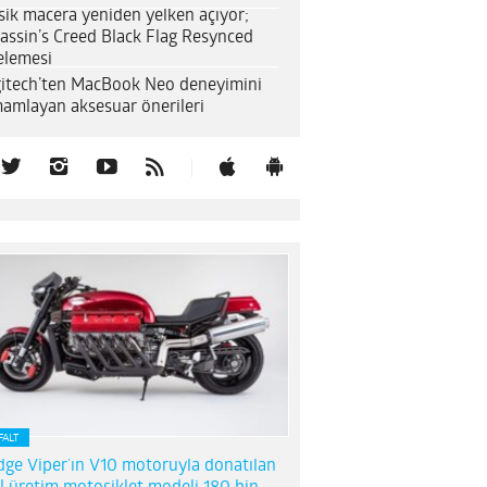
sik macera yeniden yelken açıyor;
assin’s Creed Black Flag Resynced
elemesi
itech’ten MacBook Neo deneyimini
amlayan aksesuar önerileri
FALT
ge Viper’ın V10 motoruyla donatılan