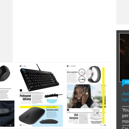
Vİ
Ave
tan
You
per
mou