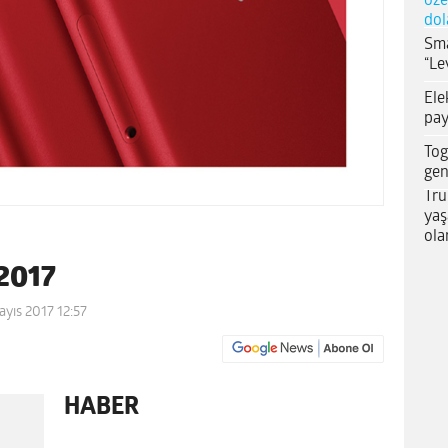
öze
dol
Sma
“Le
Ele
pay
Tog
gen
Tru
yaş
ola
 2017
yıs 2017 12:57
HABER