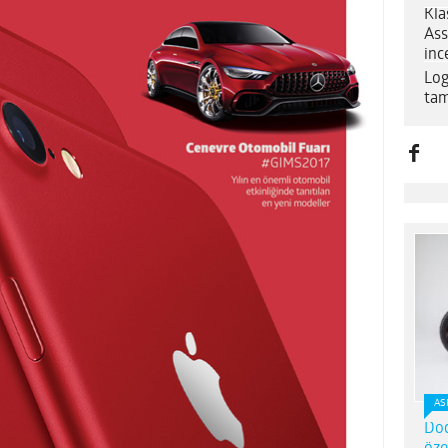
Kla
Ass
inc
Log
tam
AS
Dod