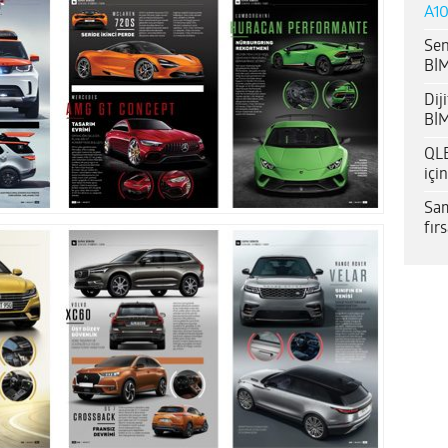
A10
Sen
BİM
Dij
BİM
QLE
içi
Sam
fır