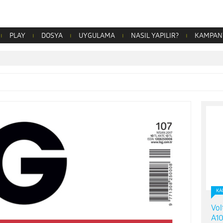
PLAY
DOSYA
UYGULAMA
NASIL YAPILIR?
KAMPAN
KA
Vol
A10