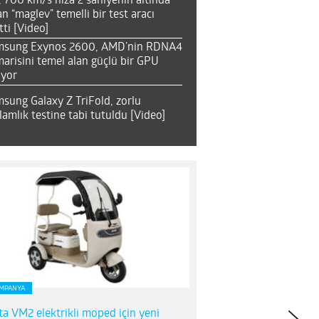
, 700 km/s hıza 2 saniyenin altında
an “maglev” temelli bir test aracı
tti [Video]
msung Exynos 2600, AMD’nin RDNA4
arisini temel alan güçlü bir GPU
ıyor
sung Galaxy Z TriFold, zorlu
lamlık testine tabi tutuldu [Video]
MPANYA
ta VM2 elektrikli moped için yeni