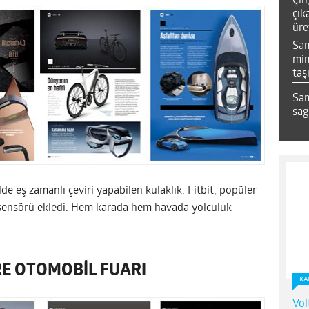
Çin
çık
üre
Sa
mim
taş
Sam
sağ
lde eş zamanlı çeviri yapabilen kulaklık. Fitbit, popüler
i sensörü ekledi. Hem karada hem havada yolculuk
E OTOMOBİL FUARI
KA
Vol