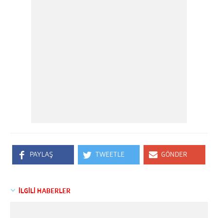
PAYLAŞ
TWEETLE
GÖNDER
İLGİLİ HABERLER