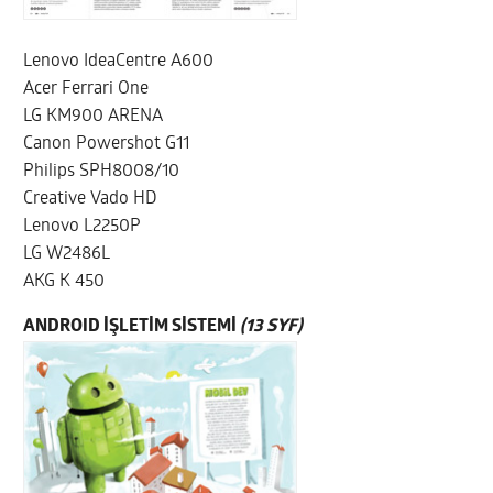
Lenovo IdeaCentre A600
Acer Ferrari One
LG KM900 ARENA
Canon Powershot G11
Philips SPH8008/10
Creative Vado HD
Lenovo L2250P
LG W2486L
AKG K 450
ANDROID İŞLETİM SİSTEMİ
(13 SYF)