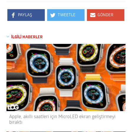
PAYLAŞ
TWEETLE
GÖNDER
İLGİLİ HABERLER
Apple, akıllı saatleri için MicroLED ekran geliştirmeyi
bıraktı