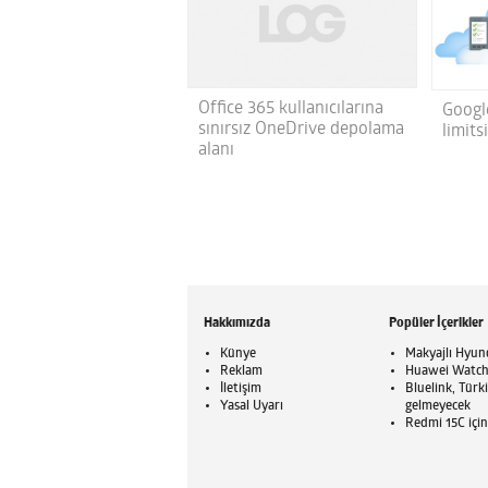
Office 365 kullanıcılarına
Googl
sınırsız OneDrive depolama
limits
alanı
Hakkımızda
Popüler İçerikler
Künye
Makyajlı Hyund
Reklam
Huawei Watch G
İletişim
Bluelink, Türk
Yasal Uyarı
gelmeyecek
Redmi 15C için