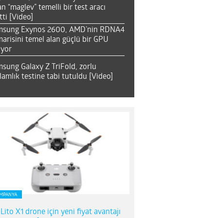
an “maglev” temelli bir test aracı
tti [Video]
msung Exynos 2600, AMD’nin RDNA4
arisini temel alan güçlü bir GPU
ıyor
sung Galaxy Z TriFold, zorlu
lamlık testine tabi tutuldu [Video]
MPANYA
 Lito X1 drone için yeni fiyat avantajı