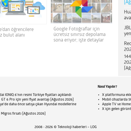
[Ağ
Hua
ava
JBL
Google Fotoğraflar için
e’dan öğrencilere
yen
ücretsiz sınırsız depolama
iz bulut alanı
sona eriyor; işte detaylar
Red
202
144
202
[Ağ
Nasıl Yapılır?
ai IONIQ 6'nın resmi Türkiye fiyatları açıklandı
X platformuna eklen
T 6 Pro için yeni fiyat avantajı [Ağustos 2026]
Mobil cihazlarda 5G
iye'de daha önce satışa çıkan Hyundai modellerine
Apple TV ve HomePo
X için gelen görün
 Migros fırsatı [Ağustos 2026]
2008 - 2026 © Teknoloji haberleri – LOG