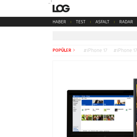
HABER
TEST
ASFALT
RADAR
POPÜLER
#iPhone 17
#iPhone 17