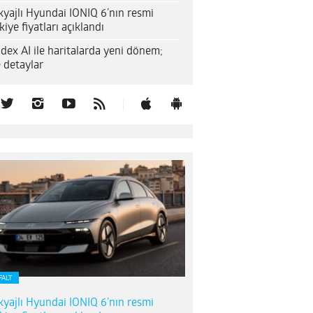
yajlı Hyundai IONIQ 6’nın resmi
kiye fiyatları açıklandı
dex AI ile haritalarda yeni dönem;
e detaylar
FALT
yajlı Hyundai IONIQ 6’nın resmi