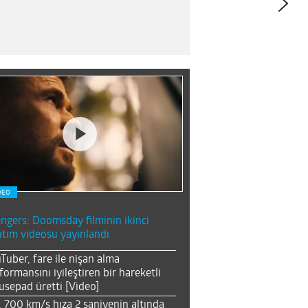
DEO
ngers: Doomsday filminin ikinci
ıtım videosu yayınlandı
Tuber, fare ile nişan alma
formansını iyileştiren bir hareketli
sepad üretti [Video]
, 700 km/s hıza 2 saniyenin altında