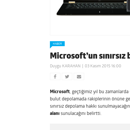
HABER
Microsoft’un sınırsız 
Duygu KARAHAN
03 Kasım 2015 16:00
Microsoft
, geçtiğimiz yıl bu zamanlarda
bulut depolamada rakiplerinin önüne geç
sınırsız depolama hakkı sunulmayacağın
alanı
sunulacağını belirtti.