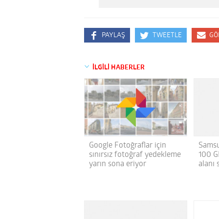
PAYLAŞ
TWEETLE
GÖ
İLGİLİ HABERLER
Google Fotoğraflar için
Samsu
sınırsız fotoğraf yedekleme
100 G
yarın sona eriyor
alanı