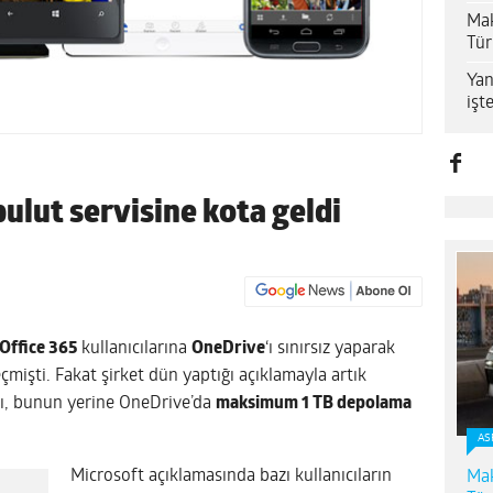
Mak
Tür
Yan
işt
bulut servisine kota geldi
Office 365
kullanıcılarına
OneDrive
‘ı sınırsız yaparak
mişti. Fakat şirket dün yaptığı açıklamayla artık
ı, bunun yerine OneDrive’da
maksimum 1 TB depolama
AS
Microsoft açıklamasında bazı kullanıcıların
Mak