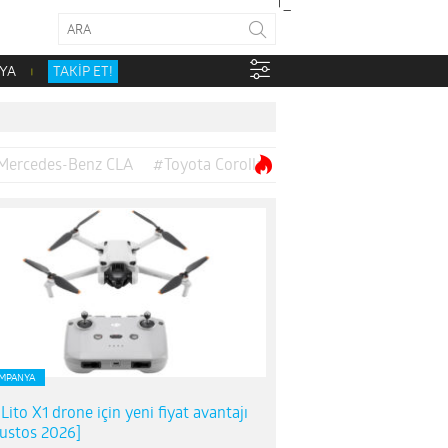
YA
TAKİP ET!
Mercedes-Benz CLA
#Toyota Corolla
MPANYA
 Lito X1 drone için yeni fiyat avantajı
ustos 2026]