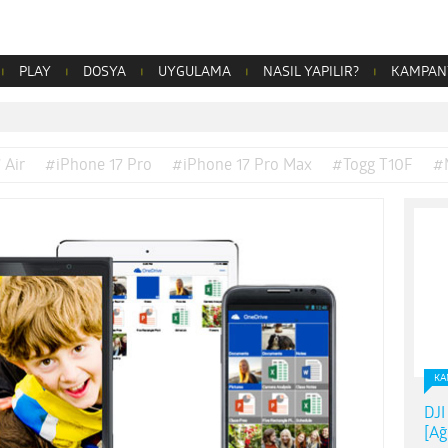
PLAY
DOSYA
UYGULAMA
NASIL YAPILIR?
KAMPAN
 Air
#iPhone 17 Pro
#iPhone 17 Pro Max
#Togg T10F
#
KA
DJI
[Ağ