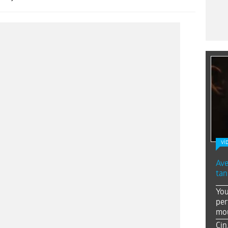
Vİ
Ave
tan
You
per
mou
Çin