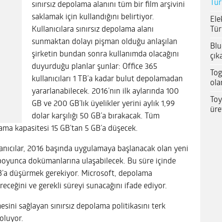
Tür
sınırsız depolama alanını tüm bir film arşivini
saklamak için kullandığını belirtiyor.
Ele
Tür
Kullanıcılara sınırsız depolama alanı
sunmaktan dolayı pişman olduğu anlaşılan
Blu
şirketin bundan sonra kullanımda olacağını
çık
duyurduğu planlar şunlar: Office 365
Tog
kullanıcıları 1 TB’a kadar bulut depolamadan
ola
yararlanabilecek. 2016’nın ilk aylarında 100
Toy
GB ve 200 GB’lık üyelikler yerini aylık 1,99
üre
dolar karşılığı 50 GB’a bırakacak. Tüm
lama kapasitesi 15 GB’tan 5 GB’a düşecek.
llanıcılar, 2016 başında uygulamaya başlanacak olan yeni
boyunca dokümanlarına ulaşabilecek. Bu süre içinde
’a düşürmek gerekiyor. Microsoft, depolama
receğini ve gerekli süreyi sunacağını ifade ediyor.
ini sağlayan sınırsız depolama politikasını terk
oluyor.