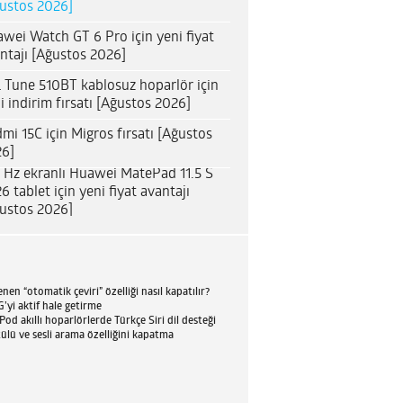
ustos 2026]
wei Watch GT 6 Pro için yeni fiyat
ntajı [Ağustos 2026]
 Tune 510BT kablosuz hoparlör için
i indirim fırsatı [Ağustos 2026]
mi 15C için Migros fırsatı [Ağustos
6]
 Hz ekranlı Huawei MatePad 11.5 S
6 tablet için yeni fiyat avantajı
ustos 2026]
en “otomatik çeviri” özelliği nasıl kapatılır?
’yi aktif hale getirme
d akıllı hoparlörlerde Türkçe Siri dil desteği
tülü ve sesli arama özelliğini kapatma