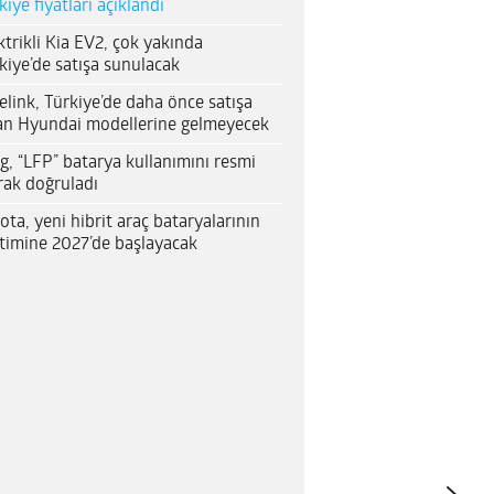
kiye fiyatları açıklandı
ktrikli Kia EV2, çok yakında
kiye’de satışa sunulacak
elink, Türkiye’de daha önce satışa
an Hyundai modellerine gelmeyecek
g, “LFP” batarya kullanımını resmi
rak doğruladı
ota, yeni hibrit araç bataryalarının
timine 2027’de başlayacak