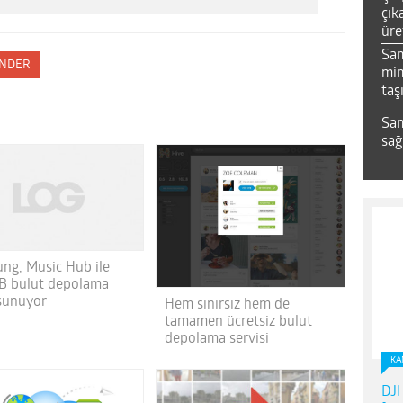
çık
üre
Sa
NDER
mim
taş
Sam
sağ
ng, Music Hub ile
B bulut depolama
 sunuyor
Hem sınırsız hem de
tamamen ücretsiz bulut
depolama servisi
KA
DJI