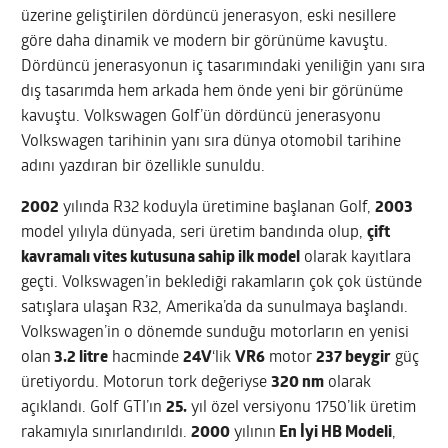
üzerine geliştirilen dördüncü jenerasyon, eski nesillere
göre daha dinamik ve modern bir görünüme kavuştu.
Dördüncü jenerasyonun iç tasarımındaki yeniliğin yanı sıra
dış tasarımda hem arkada hem önde yeni bir görünüme
kavuştu. Volkswagen Golf’ün dördüncü jenerasyonu
Volkswagen tarihinin yanı sıra dünya otomobil tarihine
adını yazdıran bir özellikle sunuldu.
2002
yılında R32 koduyla üretimine başlanan Golf,
2003
model yılıyla dünyada, seri üretim bandında olup,
çift
kavramalı vites kutusuna sahip ilk model
olarak kayıtlara
geçti. Volkswagen’in beklediği rakamların çok çok üstünde
satışlara ulaşan R32, Amerika’da da sunulmaya başlandı.
Volkswagen’in o dönemde sunduğu motorların en yenisi
olan
3.2 litre
hacminde
24V
‘lik
VR6
motor
237 beygir
güç
üretiyordu. Motorun tork değeriyse
320 nm
olarak
açıklandı. Golf GTI’ın
25.
yıl özel versiyonu 1750’lik üretim
rakamıyla sınırlandırıldı.
2000
yılının
En İyi HB Modeli
,