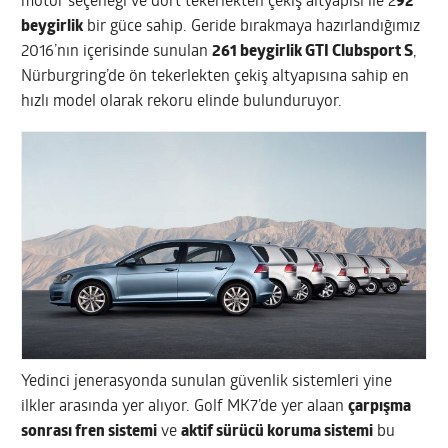
motor seçeneği ve dört tekerlekten çekiş altyapısı ile 2
92
beygirlik
bir güce sahip. Geride bırakmaya hazırlandığımız
2016’nın içerisinde sunulan
261 beygirlik GTI Clubsport S
,
Nürburgring’de ön tekerlekten çekiş altyapısına sahip en
hızlı model olarak rekoru elinde bulunduruyor.
Yedinci jenerasyonda sunulan güvenlik sistemleri yine
ilkler arasında yer alıyor. Golf MK7’de yer alaan
çarpışma
sonrası fren sistemi
ve
aktif sürücü koruma sistemi
bu