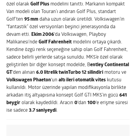
özel olarak
Golf Plus
modelini tanıttı. Markanın kompakt
Van modeli olan Touran’ı andıran Golf Plus, standart
Golf’ten
95 mm
daha uzun olarak üretildi. Volkswagen’in
“fantastik” özel versiyonları beşinci jenerasyonda da
devam etti.
Ekim 2006
‘da Volkswagen, Playboy
Malikanesi’nde
Golf Fahrenheit
modelini ortaya çıkardı.
Kendine özgü renk seçeneğine sahip olan Golf Fahrenheit,
sadece belirli yerlerde satışa sunuldu. MK5’e özel olarak
geliştirilen bir diğer konsept modelde, B
entley Continental
GT
‘den alınan
6.0 litrelik twinTurbo 12 silindiri
motoru ve
Volkswagen Phaeton
‘un
altı ileri otomatik vites
kutusu
kullanıldı. Motor üzerinde yapılan modifikasyonla birlikte
arkadan itiş altyapısına konsept Golf GTI MK5’in gücü
641
beygir
olarak kaydedildi. Aracın
0
‘dan
100
‘e erişme süresi
ise sadece
3.7 saniyeydi
.