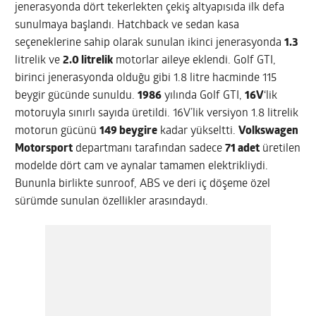
jenerasyonda dört tekerlekten çekiş altyapısıda ilk defa
sunulmaya başlandı. Hatchback ve sedan kasa
seçeneklerine sahip olarak sunulan ikinci jenerasyonda
1.3
litrelik ve
2.0 litrelik
motorlar aileye eklendi. Golf GTI,
birinci jenerasyonda olduğu gibi 1.8 litre hacminde 115
beygir gücünde sunuldu.
1986
yılında Golf GTI,
16V
‘lik
motoruyla sınırlı sayıda üretildi. 16V’lik versiyon 1.8 litrelik
motorun gücünü
149 beygire
kadar yükseltti.
Volkswagen
Motorsport
departmanı tarafından sadece
71 adet
üretilen
modelde dört cam ve aynalar tamamen elektrikliydi.
Bununla birlikte sunroof, ABS ve deri iç döşeme özel
sürümde sunulan özellikler arasındaydı.