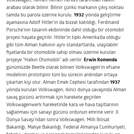
Volkswagen, hemen hemen herkes tarafından halkın
arabası olarak bilinir. Bilinir çünkü markanın çıkış noktası
tamda bu parola üzerine kurulu.
1932
yılında geliştirme
aşamasına Adolf Hitler’in da bizzat katıldığı, Ferdinand
Porsche’nin tasarım ekibininde dahil olduğu bir otomobil
projesi hayata geçirilir. Hitler’in tıpkı Amerika’da olduğu
gibi tüm Alman halkının aynı standartlarda, ulaşılabilir
fiyatlarda bir otomobile sahip olması üzerine kurulan
projeye “Halkın Otomobili” adı verilir.
Erwin Komenda
günümüzde Beetle olarak bilinen Volkswagen’in efsane
modelinin prototipini tüm bu sürecin ardından ortaya
çıkartan kişi olur. Alman Emek Cephesi tarafından
1937
yılında kurulan Volkswagen, ikinci dünya savaşında Alman
savaş gücünü arttırmak için harekete geçirilen
Volkswagenwerk hareketinde kara ve hava taşıtlarının
sağlanması için sanayi gücünü ordunun emrine verir. II.
Dünya Savaşı’ndan sonra Volkswagen, Milli İktisat
Bakanlığı, Maliye Bakanlığı, Federal Almanya Cumhuriyeti,