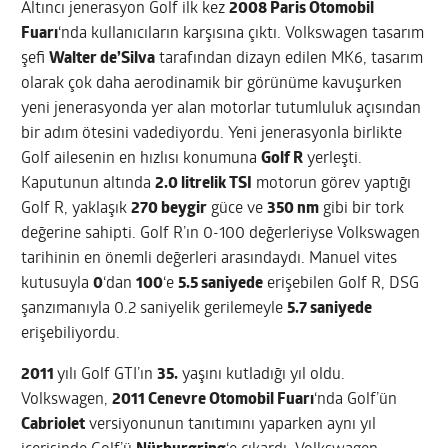
Altıncı jenerasyon Golf ilk kez
2008 Paris Otomobil
Fuarı
‘nda kullanıcıların karşısına çıktı. Volkswagen tasarım
şefi
Walter de’Silva
tarafından dizayn edilen MK6, tasarım
olarak çok daha aerodinamik bir görünüme kavuşurken
yeni jenerasyonda yer alan motorlar tutumluluk açısından
bir adım ötesini vadediyordu. Yeni jenerasyonla birlikte
Golf ailesenin en hızlısı konumuna
Golf R
yerleşti.
Kaputunun altında
2.0 litrelik TSI
motorun görev yaptığı
Golf R, yaklaşık
270 beygir
güce ve
350 nm
gibi bir tork
değerine sahipti. Golf R’ın 0-100 değerleriyse Volkswagen
tarihinin en önemli değerleri arasındaydı. Manuel vites
kutusuyla
0
‘dan
100
‘e
5.5 saniyede
erişebilen Golf R, DSG
şanzımanıyla 0.2 saniyelik gerilemeyle
5.7 saniyede
erişebiliyordu.
2011
yılı Golf GTI’ın
35.
yaşını kutladığı yıl oldu.
Volkswagen,
2011 Cenevre Otomobil Fuarı
‘nda Golf’ün
Cabriolet
versiyonunun tanıtımını yaparken aynı yıl