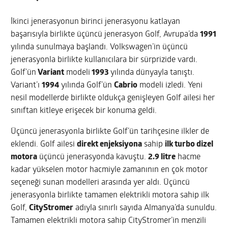
İkinci jenerasyonun birinci jenerasyonu katlayan
başarısıyla birlikte üçüncü jenerasyon Golf, Avrupa’da
1991
yılında sunulmaya başlandı. Volkswagen’in üçüncü
jenerasyonla birlikte kullanıcılara bir sürprizide vardı.
Golf’ün
Variant
modeli
1993
yılında dünyayla tanıştı.
Variant’ı
1994
yılında Golf’ün
Cabrio
modeli izledi. Yeni
nesil modellerde birlikte oldukça genişleyen Golf ailesi her
sınıftan kitleye erişecek bir konuma geldi.
Üçüncü jenerasyonla birlikte Golf’ün tarihçesine ilkler de
eklendi. Golf ailesi
direkt enjeksiyona
sahip
ilk turbo dizel
motora
üçüncü jenerasyonda kavuştu.
2.9 litre
hacme
kadar yükselen motor hacmiyle zamanının en çok motor
seçeneği sunan modelleri arasında yer aldı. Üçüncü
jenerasyonla birlikte tamamen elektrikli motora sahip ilk
Golf,
CityStromer
adıyla sınırlı sayıda Almanya’da sunuldu.
Tamamen elektrikli motora sahip CityStromer’in menzili