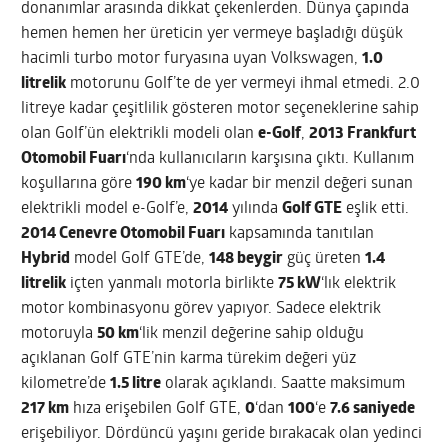
donanımlar arasında dikkat çekenlerden. Dünya çapında
hemen hemen her üreticin yer vermeye başladığı düşük
hacimli turbo motor furyasına uyan Volkswagen,
1.0
litrelik
motorunu Golf’te de yer vermeyi ihmal etmedi. 2.0
litreye kadar çeşitlilik gösteren motor seçeneklerine sahip
olan Golf’ün elektrikli modeli olan
e-Golf
,
2013 Frankfurt
Otomobil Fuarı
‘nda kullanıcıların karşısına çıktı. Kullanım
koşullarına göre
190 km
‘ye kadar bir menzil değeri sunan
elektrikli model e-Golf’e,
2014
yılında
Golf GTE
eşlik etti.
2014 Cenevre Otomobil Fuarı
kapsamında tanıtılan
Hybrid
model Golf GTE’de,
148 beygir
güç üreten
1.4
litrelik
içten yanmalı motorla birlikte
75 kW
‘lık elektrik
motor kombinasyonu görev yapıyor. Sadece elektrik
motoruyla
50 km
‘lik menzil değerine sahip olduğu
açıklanan Golf GTE’nin karma türekim değeri yüz
kilometre’de
1.5 litre
olarak açıklandı. Saatte maksimum
217 km
hıza erişebilen Golf GTE,
0
‘dan
100
‘e
7.6 saniyede
erişebiliyor. Dördüncü yaşını geride bırakacak olan yedinci