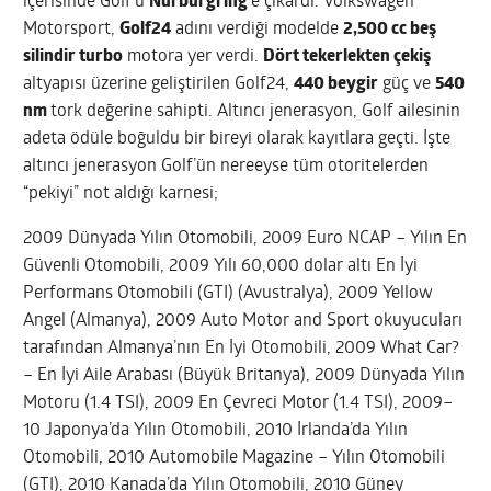
içerisinde Golf’ü
Nürburgring
‘e çıkardı. Volkswagen
Motorsport,
Golf24
adını verdiği modelde
2,500 cc beş
silindir turbo
motora yer verdi.
Dört tekerlekten çekiş
altyapısı üzerine geliştirilen Golf24,
440 beygir
güç ve
540
nm
tork değerine sahipti. Altıncı jenerasyon, Golf ailesinin
adeta ödüle boğuldu bir bireyi olarak kayıtlara geçti. İşte
altıncı jenerasyon Golf’ün nereeyse tüm otoritelerden
“pekiyi” not aldığı karnesi;
2009 Dünyada Yılın Otomobili, 2009 Euro NCAP – Yılın En
Güvenli Otomobili, 2009 Yılı 60,000 dolar altı En İyi
Performans Otomobili (GTI) (Avustralya), 2009 Yellow
Angel (Almanya), 2009 Auto Motor and Sport okuyucuları
tarafından Almanya’nın En İyi Otomobili, 2009 What Car?
– En İyi Aile Arabası (Büyük Britanya), 2009 Dünyada Yılın
Motoru (1.4 TSI), 2009 En Çevreci Motor (1.4 TSI), 2009–
10 Japonya’da Yılın Otomobili, 2010 İrlanda’da Yılın
Otomobili, 2010 Automobile Magazine – Yılın Otomobili
(GTI), 2010 Kanada’da Yılın Otomobili, 2010 Güney