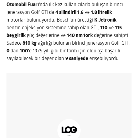
Otomobil Fuarı
‘nda ilk kez kullanıcılarla buluşan birinci
jenerasyon Golf GTI’da
4 silindirli 1.6
ve
1.8 litrelik
motorlar bulunuyordu. Bosch’un ürettiği
K-Jetronik
benzin enjeksiyon sistemine sahip olan GTI,
110
ve
115
beygirlik
güç değerlerine ve
140 nm tork
değerine sahipti.
Sadece
810 kg
ağırlığı bulunan birinci jenerasyon Golf GTI,
0
‘dan
100
‘e 1975 yılı gibi bir tarih için oldukça başarılı
sayılabilecek bir değer olan
9 saniyede
erişebiliyordu.