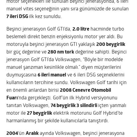
motor seçenekleri ile sunulan beşinci jenerasyonda, 6 ileri
manuel vites seçeneğinin yanı sıra günümüzde de sunulan
7 ileri DSG
ilk kez sunuldu.
Beşinci jenerasyon Golf GTI’da,
2.0 litre
hacminde turbo
beslemeli direkt benzin enjeksiyonlu motor yer aldı. Bu
motoruyla beşinci jenerasyon GTI yaklaşık
200 beygirlik
bir güç değerine ve
280 nm tork
değerine sahipti. Beşinci
jenerasyon Golf GTI’da Volkswagen, “Böyle bir modelde
manuel şanzıman kesinlikle olmalı.” diyen müşterilerini
duymuşcasına
6 ileri manuel
ve 6 ileri DSG seçeneklerini
kullanıcıların tercihine sundu. Volkswagen Golf tarihi için
en önemli anlardan birisi
2008 Cenevre Otomobil
Fuarı
‘nda gerçekleşti. Golf’ün ilk Hybrid versiyonunu
tanıtan Volkswagen,
74 beygirlik 3 silindirli
içten yanmalı
motor ile
27 beygirlik
elektrik motorunu Golf Hybrid’te
harmanlanmış bir şekilde kullanıcılarla tanıştırdı.
2004
‘ün
Aralık
ayında Volkswagen, beşinci jenerasyona