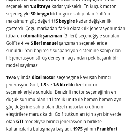
seçenekleri
1.8 litreye
kadar yükseldi. En küçük motor
seçeneğiyle
50 beygirlik
bir güce sahip olan Golf’un
maksimum güç değeri
115 beygire
kadar değişkenlik
gösterdi. Çoğu markadan farklı olarak ilk jenerasyonundan
itibaren
otomatik şanzıman
(3 ileri) seçeneğiyle sunulan
Golf’te
4
ve
5 ileri manuel
şanzıman seçenekleride
sunuldu. Yarı bağımsız süspansiyon sistemine sahip olan
ilk jenerasyon sürüş deneyimi açısından pek başarılı bir
model sayılmaz.
1976
yılında
dizel motor
seçeneğine kavuşan birinci
jenerasyon Golf,
1.5
ve
1.6 litrelik
dizel motor
seçenekleriyle sunuldu. Benzinli motor seçeneğinin en
düşük sürümü olan 1.1 litrelik ünite ile hemen hemen aynı
güç değerine sahip olan dizel motorlar o dönem
eleştirilere maruz kaldı. Golf tutkunları için ayrı bir yerde
olan
GTI
modeliyse birinci jenerasyonla birlikte
kullanıcılarla buluşmaya başladı.
1975
yılının
Frankfurt