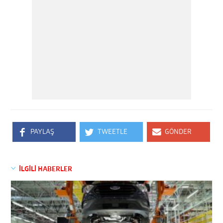
PAYLAŞ
TWEETLE
GÖNDER
İLGİLİ HABERLER