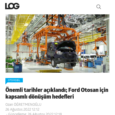
OTOMOBIL
Önemli tarihler açıklandı; Ford Otosan için
kapsamlı dönüşüm hedefleri
Ozan ÖĞRETMENOĞLU
26 Ağustos 2022 12:12
- Güncelleme: 26 Ağustos 2022 12:18