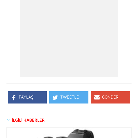
PAYLAŞ
TWEETLE
GÖNDER
İLGİLİ HABERLER