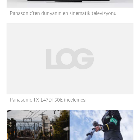
Panasonic’ten dünyanın en sinematik televizyonu
Panasonic TX-L47DT50E incelemesi