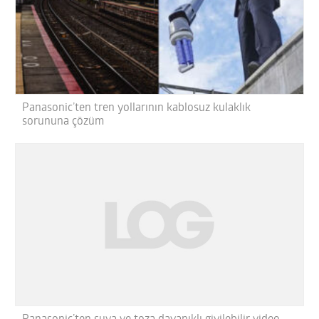
Panasonic’ten tren yollarının kablosuz kulaklık
sorununa çözüm