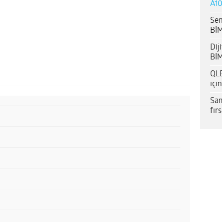
A10
Sen
BİM
Dij
BİM
QLE
içi
Sam
fır