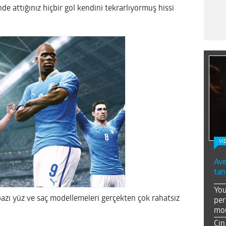
de attığınız hiçbir gol kendini tekrarlıyormuş hissi
Vİ
Ave
tan
You
bazı yüz ve saç modellemeleri gerçekten çok rahatsız
per
mou
Çin