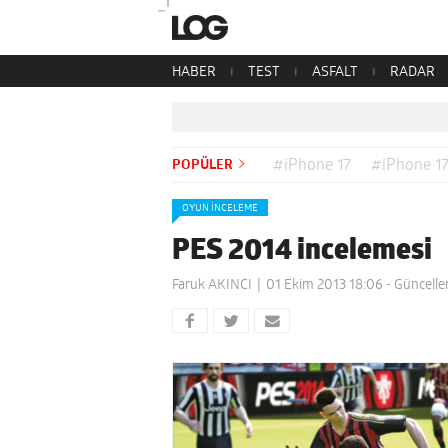
HABER
TEST
ASFALT
RADAR
POPÜLER
#iPhone 17
#iPhone 17
OYUN İNCELEME
PES 2014 incelemesi
Faruk AKINCI
01 Ekim 2013 18:06
- Güncelle