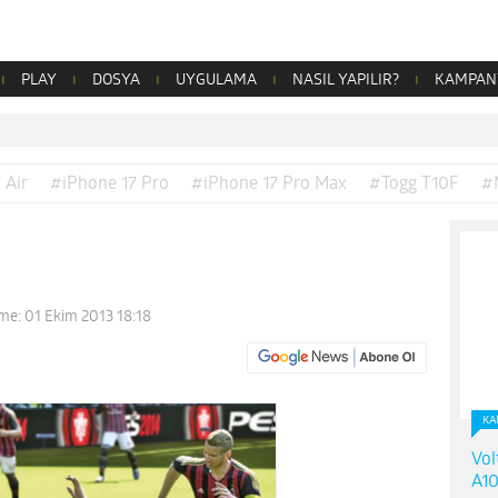
PLAY
DOSYA
UYGULAMA
NASIL YAPILIR?
KAMPAN
 Air
#iPhone 17 Pro
#iPhone 17 Pro Max
#Togg T10F
#
me: 01 Ekim 2013 18:18
KA
Vol
A10