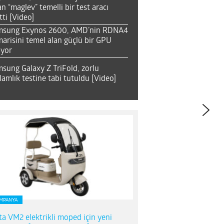
an “maglev” temelli bir test aracı
tti [Video]
msung Exynos 2600, AMD’nin RDNA4
arisini temel alan güçlü bir GPU
ıyor
sung Galaxy Z TriFold, zorlu
lamlık testine tabi tutuldu [Video]
MPANYA
ta VM2 elektrikli moped için yeni