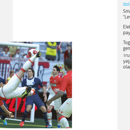
dol
Sma
“Le
Ele
pay
Tog
gen
Tru
yaş
ola