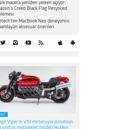
sik macera yeniden yelken açıyor;
assin’s Creed Black Flag Resynced
elemesi
itech’ten MacBook Neo deneyimini
amlayan aksesuar önerileri
FALT
ge Viper’ın V10 motoruyla donatılan
l üretim motosiklet modeli 180 bin