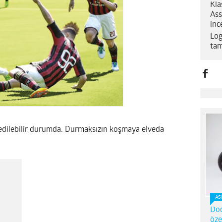
Kla
Ass
inc
Log
tam
sedilebilir durumda. Durmaksızın koşmaya elveda
AS
Dod
öze