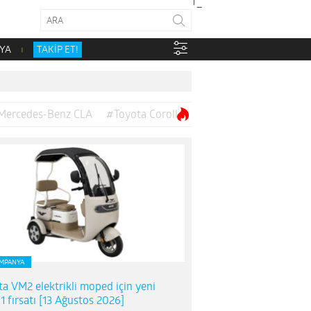
YA
TAKİP ET!
Mercedes-Benz CLA
#Toyota Corolla
MPANYA
ta VM2 elektrikli moped için yeni
1 fırsatı [13 Ağustos 2026]