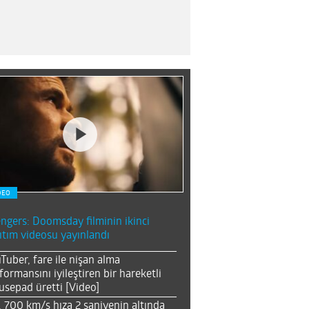
DEO
ngers: Doomsday filminin ikinci
ıtım videosu yayınlandı
Tuber, fare ile nişan alma
formansını iyileştiren bir hareketli
sepad üretti [Video]
, 700 km/s hıza 2 saniyenin altında