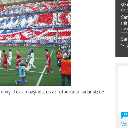
çık
üre
Sa
mim
taş
Sam
sağ
ılmış ki ekran başında, en az futbolcular kadar siz de
KA
Vol