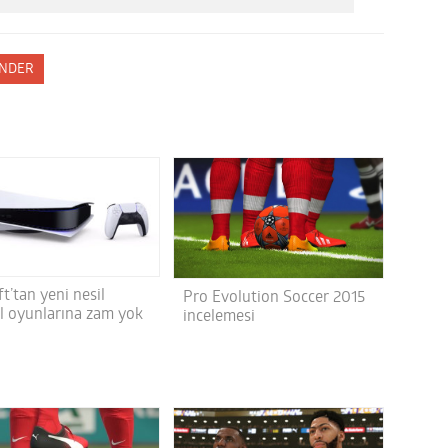
NDER
t’tan yeni nesil
Pro Evolution Soccer 2015
l oyunlarına zam yok
incelemesi