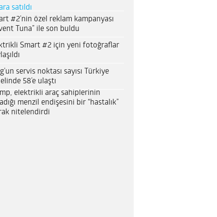
ara satıldı
rt #2’nin özel reklam kampanyası
vent Tuna” ile son buldu
ktrikli Smart #2 için yeni fotoğraflar
laşıldı
g’un servis noktası sayısı Türkiye
elinde 58’e ulaştı
mp, elektrikli araç sahiplerinin
adığı menzil endişesini bir “hastalık”
rak nitelendirdi