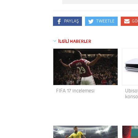
PAYLAŞ
TWEETLE
GÖ
İLGİLİ HABERLER
FIFA 17 incelemesi
Ubisof
konso