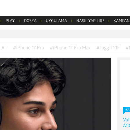
PLAY
DOSYA
UYGULAMA
NASIL YAPILIR?
KAMPAN
 Air
#iPhone 17 Pro
#iPhone 17 Pro Max
#Togg T10F
#
KA
Vol
A10