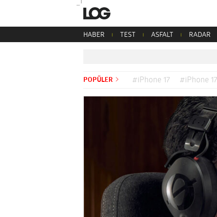
HABER
TEST
ASFALT
RADAR
POPÜLER
#iPhone 17
#iPhone 17