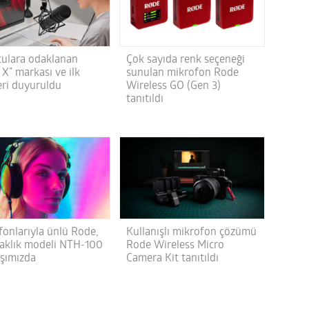
ulara odaklanan
Çok sayıda renk seçeneği
X” markası ve ilk
sunulan mikrofon Rode
eri duyuruldu
Wireless GO (Gen 3)
tanıtıldı
fonlarıyla ünlü Rode,
Kullanışlı mikrofon çözümü
ulaklık modeli NTH-100
Rode Wireless Micro
rşımızda
Camera Kit tanıtıldı