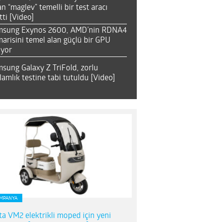
an “maglev” temelli bir test aracı
tti [Video]
msung Exynos 2600, AMD’nin RDNA4
arisini temel alan güçlü bir GPU
ıyor
sung Galaxy Z TriFold, zorlu
lamlık testine tabi tutuldu [Video]
MPANYA
ta VM2 elektrikli moped için yeni