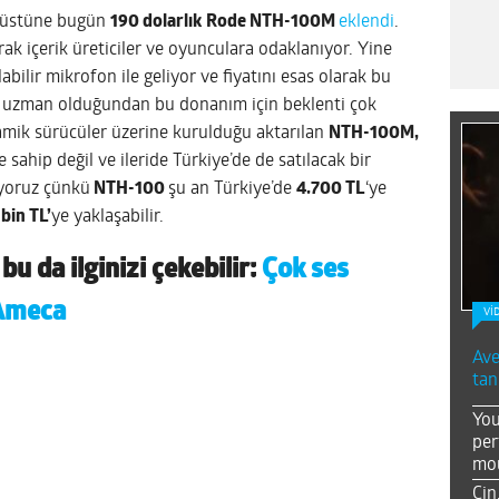
üstüne bugün
190 dolarlık
Rode NTH-100M
eklendi
.
rak içerik üreticiler ve oyunculara odaklanıyor. Yine
abilir mikrofon ile geliyor ve fiyatını esas olarak bu
a uzman olduğundan bu donanım için beklenti çok
mik sürücüler üzerine kurulduğu aktarılan
NTH-100M,
 sahip değil ve ileride Türkiye’de de satılacak bir
yoruz çünkü
NTH-100
şu an Türkiye’de
4.700 TL
‘ye
 bin TL’
ye yaklaşabilir.
u da ilginizi çekebilir:
Çok ses
 Ameca
Vİ
Ave
tan
You
per
mou
Çin