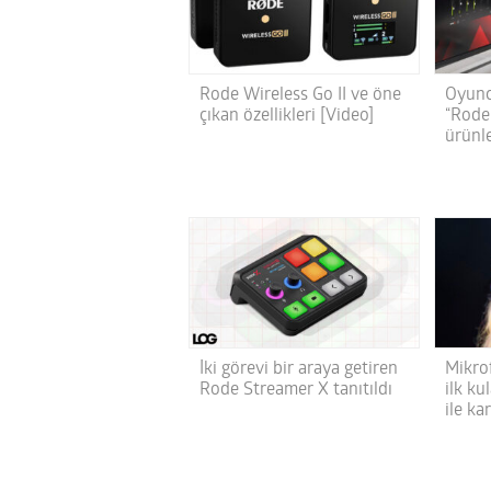
Rode Wireless Go II ve öne
Oyunc
çıkan özellikleri [Video]
“Rode 
ürünl
İki görevi bir araya getiren
Mikro
Rode Streamer X tanıtıldı
ilk k
ile ka