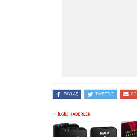
PAYLAŞ
TWEETLE
GÖ
İLGİLİ HABERLER