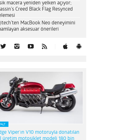
sik macera yeniden yelken açıyor;
assin’s Creed Black Flag Resynced
elemesi
itech’ten MacBook Neo deneyimini
amlayan aksesuar önerileri
FALT
ge Viper’ın V10 motoruyla donatılan
l üretim motosiklet modeli 180 bin