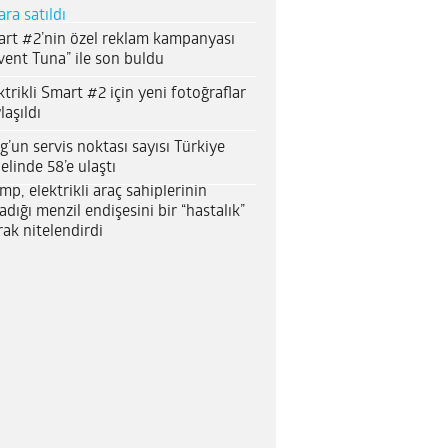
ara satıldı
rt #2’nin özel reklam kampanyası
vent Tuna” ile son buldu
ktrikli Smart #2 için yeni fotoğraflar
laşıldı
g’un servis noktası sayısı Türkiye
elinde 58’e ulaştı
mp, elektrikli araç sahiplerinin
adığı menzil endişesini bir “hastalık”
rak nitelendirdi