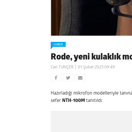
HABER
Rode, yeni kulaklık m
Can TUNÇER
01 Şubat 2023 09:49
Hazırladığı mikrofon modelleriyle tanı
sefer
NTH-100M
tanıtıldı.