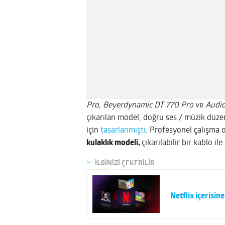
Pro, Beyerdynamic DT 770 Pro
ve
Audio
çıkarılan model, doğru ses / müzik düzen
için
tasarlanmıştı
. Profesyonel çalışma 
kulaklık modeli,
çıkarılabilir bir kablo il
İLGİNİZİ ÇEKEBİLİR
Netflix içerisin