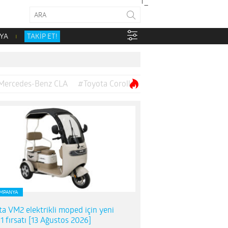
YA
TAKİP ET!
Mercedes-Benz CLA
#Toyota Corolla
MPANYA
ta VM2 elektrikli moped için yeni
1 fırsatı [13 Ağustos 2026]