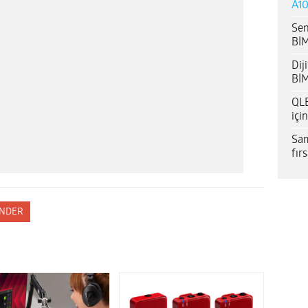
A10
Sen
BİM
Dij
BİM
QLE
içi
Sam
fır
NDER