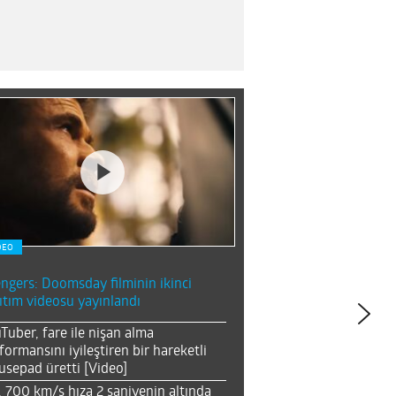
DEO
ngers: Doomsday filminin ikinci
ıtım videosu yayınlandı
Tuber, fare ile nişan alma
formansını iyileştiren bir hareketli
sepad üretti [Video]
, 700 km/s hıza 2 saniyenin altında