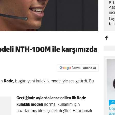
Kla
Ass
inc
Log
tam
odeli NTH-100M ile karşımızda
nan
Rode
, bugün yeni kulaklık modeliyle ses getirdi. Bu
Geçtiğimiz aylarda lanse edilen ilk Rode
AS
kulaklık modeli
normal kullanım için
Dod
hazırlanmış bir seçenek değildi. Hatırlamak
öze