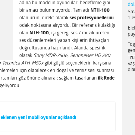
adına bu modelin oyuncuları hedefleme gibi
dol
bir amacı bulunmuyordu. Tam adı
NTH-100
Sma
“Le
olan ürün, direkt olarak
ses profesyonellerini
odak noktasına alıyordu. Bir referans kulaklığı
Ele
olan
NTH-100
, işi gereği ses / müzik üreten,
pay
ses düzenlemeleri yapan kişilerin ihtiyaçları
Tog
doğrultusunda hazırlandı. Alanda spesifik
gen
olarak
Sony MDR-7506, Sennheiser HD 280
Tru
-Technica ATH-M50x
gibi güçlü seçeneklerin karşısına
yaş
ola
lemeleri için olabilecek en doğal ve temiz sesi sunması
ortamları göz önüne alınarak sağlam tasarlanan
ilk Rode
e geliyordu.
e eklenen yeni mobil oyunlar açıklandı