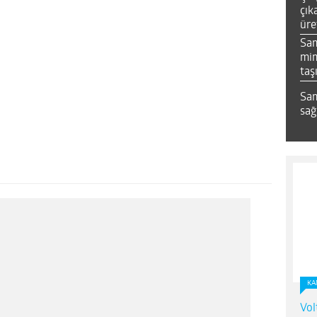
çık
üre
Sa
mim
taş
Sam
sağ
KA
Vol