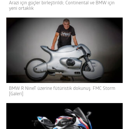
Arazi için güçler birleştirildi; Continental ve BMW için
yeni ortaklık
BMW R NineT üzerine fütüristik dokunuş: FMC Storm
[Galeri]