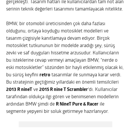
gerçekleşti. Tasarım hatları ile kullanıcılardan tam not alan
serinin teknik değerleri tasarımını tamamlayacak nitelikte.
BMW, bir otomobil üreticisinden çok daha fazlası
olduğunu, ortaya koyduğu motosiklet modelleri ve
tasarım çizgisiyle kanıtlamaya devam ediyor. Birçok
motosiklet tutkununun bir modelde aradığı şey; sürüş
zevki ve saf duyguları hissetme arzusudur. Kullanıcıların
bu isteklerine cevap vermeyi amaçlayan BMW, “nerde o
eski motosikletler” sözünden bir hayli etkilenmiş olacak ki,
bu sürüş keyfini
retro
tasarımlar ile sunmaya karar verdi.
Bu stratejinin geçtiğimiz yıllardaki en önemli temsilcileri
2013 R nineT
ve
2015 R nine T Scrambler
‘dı. Kullanıcılar
tarafından oldukça ilgi gören ve benimsenen modellerin
ardından BMW şimdi de
R NineT Pure & Racer
ile
segmente yepyeni bir soluk getirmeye hazırlanıyor.