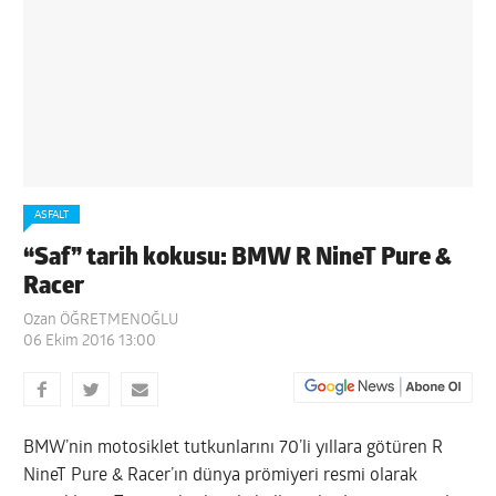
ASFALT
“Saf” tarih kokusu: BMW R NineT Pure &
Racer
Ozan ÖĞRETMENOĞLU
06 Ekim 2016 13:00
BMW’nin motosiklet tutkunlarını 70’li yıllara götüren R
NineT Pure & Racer’ın dünya prömiyeri resmi olarak