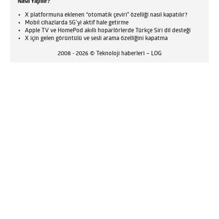
Nasıl Yapılır?
X platformuna eklenen “otomatik çeviri” özelliği nasıl kapatılır?
Mobil cihazlarda 5G’yi aktif hale getirme
Apple TV ve HomePod akıllı hoparlörlerde Türkçe Siri dil desteği
X için gelen görüntülü ve sesli arama özelliğini kapatma
2008 - 2026 © Teknoloji haberleri – LOG