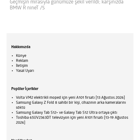
Geçmişin mirasıyla günümüze şekil verildi; karşınızda
BMW R nineT /5
Hakkımızda
Künye
Reklam
İletişim
Yasal Uyarı
Popüler İçerikler
Volta VM2 elektrikli moped için yeni A101 fırsatı [13 Ağustos 2026]
Samsung Galaxy Z Fold 8 sahibi bir kişi, cihazının arka kameralarını
söktü
Samsung Galaxy Tab S12+ ve Galaxy Tab S12 Ultra ortaya çıktı
Toshiba 65UV2363DT televizyon için yeni A101 fırsatı [13-19 Ağustos
2026]