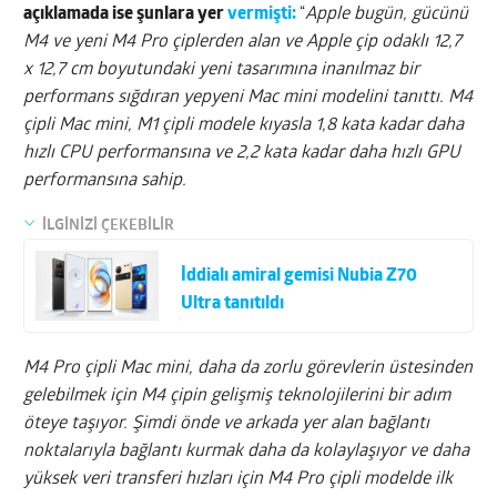
açıklamada ise şunlara yer
vermişti:
“
Apple bugün, gücünü
M4 ve yeni M4 Pro çiplerden alan ve Apple çip odaklı 12,7
x 12,7 cm boyutundaki yeni tasarımına inanılmaz bir
performans sığdıran yepyeni Mac mini modelini tanıttı. M4
çipli Mac mini, M1 çipli modele kıyasla 1,8 kata kadar daha
hızlı CPU performansına ve 2,2 kata kadar daha hızlı GPU
performansına sahip.
İLGİNİZİ ÇEKEBİLİR
İddialı amiral gemisi Nubia Z70
Ultra tanıtıldı
M4 Pro çipli Mac mini, daha da zorlu görevlerin üstesinden
gelebilmek için M4 çipin gelişmiş teknolojilerini bir adım
öteye taşıyor. Şimdi önde ve arkada yer alan bağlantı
noktalarıyla bağlantı kurmak daha da kolaylaşıyor ve daha
yüksek veri transferi hızları için M4 Pro çipli modelde ilk