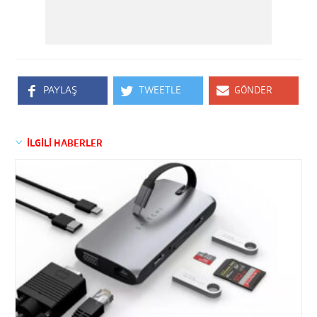
PAYLAŞ
TWEETLE
GÖNDER
İLGİLİ HABERLER