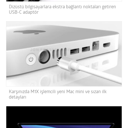
Dizüstü bilgisayarlara ekstra bağlantı noktaları getiren
USB-C adaptör
Karşınızda M1X işlemcili yeni Mac mini ve sızan ilk
detayları