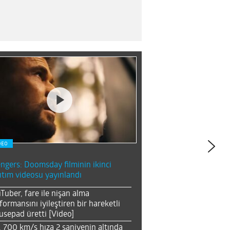
DEO
ngers: Doomsday filminin ikinci
ıtım videosu yayınlandı
Tuber, fare ile nişan alma
formansını iyileştiren bir hareketli
sepad üretti [Video]
, 700 km/s hıza 2 saniyenin altında