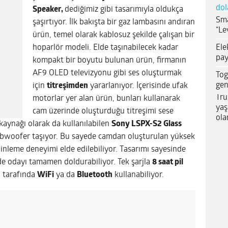
dol
Speaker,
dediğimiz gibi tasarımıyla oldukça
Sma
şaşırtıyor. İlk bakışta bir gaz lambasını andıran
“Le
ürün, temel olarak kablosuz şekilde çalışan bir
Ele
hoparlör modeli. Elde taşınabilecek kadar
pay
kompakt bir boyutu bulunan ürün, firmanın
AF9 OLED televizyonu gibi ses oluşturmak
Tog
gen
için
titreşimden
yararlanıyor. İçerisinde ufak
Tru
motorlar yer alan ürün, bunları kullanarak
yaş
cam üzerinde oluşturduğu titreşimi sese
ola
 kaynağı olarak da kullanılabilen
Sony LSPX-S2 Glass
subwoofer taşıyor. Bu sayede camdan oluşturulan yüksek
inleme deneyimi elde edilebiliyor. Tasarımı sayesinde
de odayı tamamen doldurabiliyor. Tek şarjla
8 saat pil
ı tarafında
WiFi
ya da
Bluetooth
kullanabiliyor.