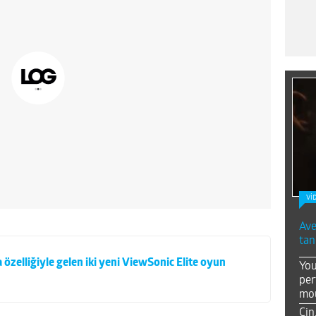
Vİ
Ave
tan
 özelliğiyle gelen iki yeni ViewSonic Elite oyun
You
per
mou
Çin