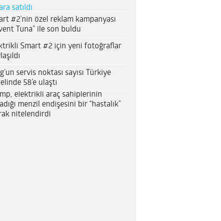
ara satıldı
rt #2’nin özel reklam kampanyası
vent Tuna” ile son buldu
ktrikli Smart #2 için yeni fotoğraflar
laşıldı
g’un servis noktası sayısı Türkiye
elinde 58’e ulaştı
mp, elektrikli araç sahiplerinin
adığı menzil endişesini bir “hastalık”
rak nitelendirdi