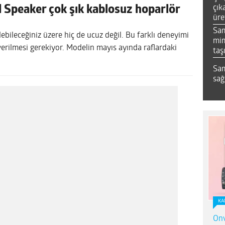
çık
Speaker çok şık kablosuz hoparlör
üre
Sa
bileceğiniz üzere hiç de ucuz değil. Bu farklı deneyimi
mim
verilmesi gerekiyor. Modelin mayıs ayında raflardaki
taş
Sam
sağ
KA
Onv