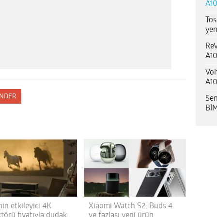
A10
Tos
yen
ReV
A10
Vol
A10
NDER
Sen
BİM
in etkileyici 4K
Xiaomi Watch S2, Buds 4
törü fiyatıyla dudak
ve fazlası yeni ürün