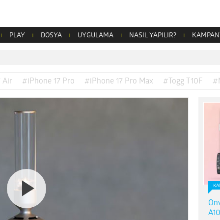
PLAY
DOSYA
UYGULAMA
NASIL YAPILIR?
KAMPAN
 Air
#iPhone 17 Pro
#iPhone 17 Pro Max
#Togg T10F
#
KA
Onv
A10