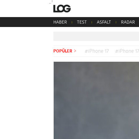
HABER
TEST
ASFALT
RADAR
POPÜLER
#iPhone 17
#iPhone 17