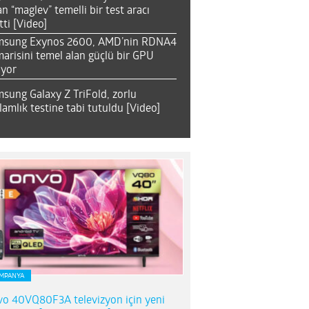
an “maglev” temelli bir test aracı
tti [Video]
msung Exynos 2600, AMD’nin RDNA4
arisini temel alan güçlü bir GPU
ıyor
sung Galaxy Z TriFold, zorlu
lamlık testine tabi tutuldu [Video]
MPANYA
o 40VQ80F3A televizyon için yeni