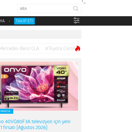
YA
TAKİP ET!
Mercedes-Benz CLA
#Toyota Corolla
MPANYA
o 40VQ80F3A televizyon için yeni
1 fırsatı [Ağustos 2026]