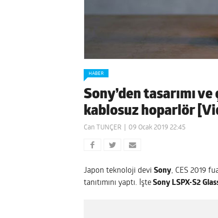
HABER
Sony’den tasarımı ve 
kablosuz hoparlör [Vi
Can TUNÇER
09 Ocak 2019 22:45
Japon teknoloji devi
Sony
, CES 2019 fu
tanıtımını yaptı. İşte
Sony LSPX-S2 Glas