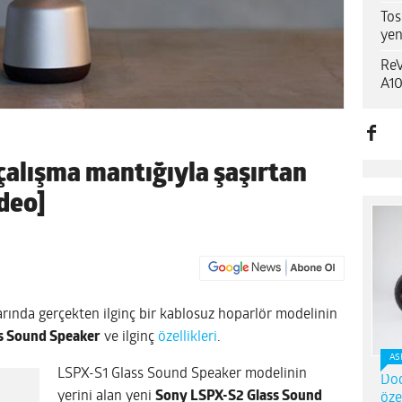
Tos
yen
ReV
A10
çalışma mantığıyla şaşırtan
deo]
arında gerçekten ilginç bir kablosuz hoparlör modelinin
s Sound Speaker
ve ilginç
özellikleri
.
AS
LSPX-S1 Glass Sound Speaker modelinin
Dod
yerini alan yeni
Sony LSPX-S2 Glass Sound
öze