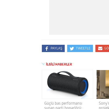
PAYLAŞ
TWEETLE
GÖ
İLGİLİ HABERLER
Güçlü bas performansı
Sony’n
sunan parti hoparlörü;
projek