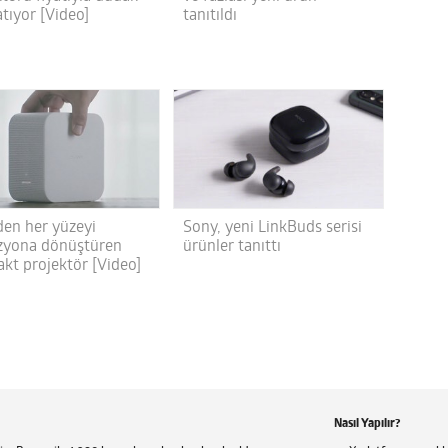
tıyor [Video]
tanıtıldı
den her yüzeyi
Sony, yeni LinkBuds serisi
izyona dönüştüren
ürünler tanıttı
kt projektör [Video]
Nasıl Yapılır?