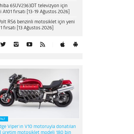
hiba 65UV2363DT televizyon için
i A101 fırsatı [13-19 Ağustos 2026]
olt RS6 benzinli motosiklet için yeni
1 fırsatı [13 Ağustos 2026]
FALT
ge Viper’ın V10 motoruyla donatılan
l üretim motosiklet modeli 180 bin