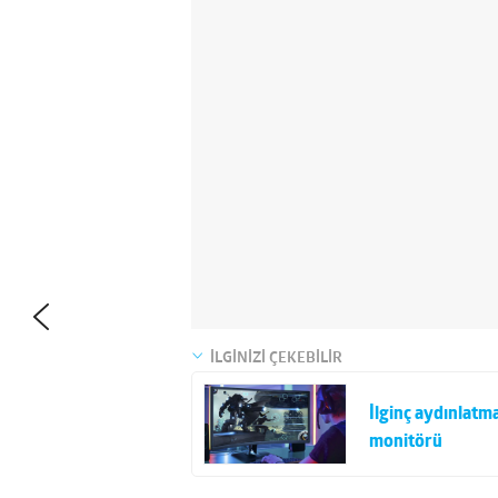
İLGİNİZİ ÇEKEBİLİR
İlginç aydınlatma
monitörü