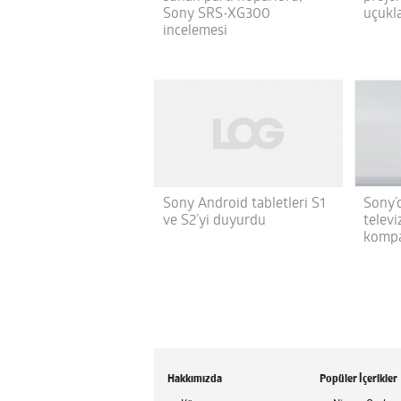
Sony SRS-XG300
uçukla
incelemesi
Sony Android tabletleri S1
Sony’
ve S2’yi duyurdu
telev
kompa
Hakkımızda
Popüler İçerikler